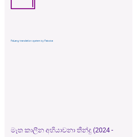
FaLang translation system by Faboba
මෑත කාලීන අභියාචනා තීන්දු (2024 -