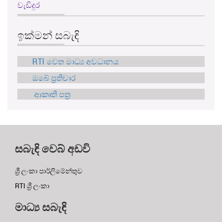
වැඩිදුර
ඉක්මන් සබැඳි
RTI වෙත මාධ්‍ය අවධානය
ඔබේ ප්‍රතිචාර
ආකෘති පත්‍ර
සබැඳි වෙබ් අඩවි
ශ්‍රී ලංකා පාර්ලිමේන්තුව
RTI ශ්‍රී ලංකා
මාධ්‍ය සබැඳි