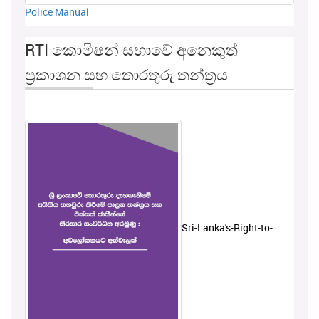
Police Manual
RTI කොමිෂන් සභාවේ අනෙකුත්
ප්‍රකාශන සහ තොරතුරු තන්ත්‍රය
Sri-Lanka's-Right-to-