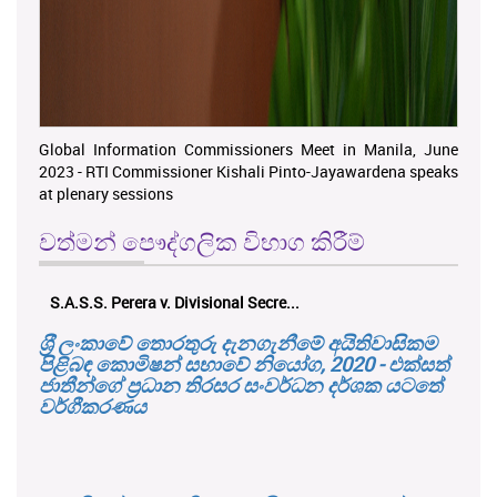
Global Information Commissioners Meet in Manila, June
2023 - RTI Commissioner Kishali Pinto-Jayawardena speaks
at plenary sessions
වත්මන් පෞද්ගලික විභාග කිරීම්
S.A.S.S. Perera v. Divisional Secre...
ශ‍්‍රී ලංකාවේ තොරතුරු දැනගැනීමේ අයිතිවාසිකම
පිළිබඳ කොමිෂන් සභාවේ නියෝග, 2020 - එක්සත්
ජාතීන්ගේ ප්‍රධාන තිරසර සංවර්ධන දර්ශක යටතේ
වර්ගීකරණය