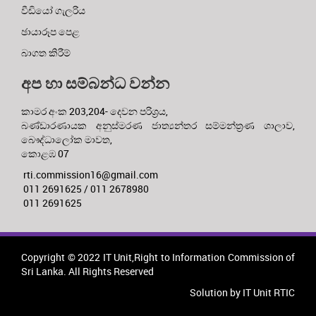
වීඩියෝ ගැලරිය
ඡායාරූප පෙළ
බාගත කිරීම්
අප හා සම්බන්ධ වන්න
කාමර අංක 203,204- දෙවන පරිශ්‍රය,
බණ්ඩාරණායක අනුස්මරණ ජාත්‍යන්තර සම්මන්ත්‍රණ ශාලාව,
බෞද්ධාලෝක මාවත,
කොළඹ 07
rti.commission16@gmail.com
011 2691625 / 011 2678980
011 2691625
Copyright © 2022 IT Unit,Right to Information Commission of
Sri Lanka. All Rights Reserved
Solution by IT Unit RTIC