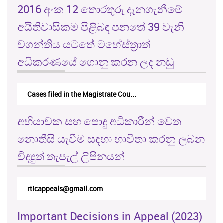
2016 අංක 12 තොරතුරු දැනගැනීමේ
අයිතිවාසිකම පිළිබඳ පනතේ 39 වැනි
වගන්තිය යටතේ මහේස්ත්‍රාත්
අධිකරණයේ ගොනු කරන ලද නඩු
Cases filed in the Magistrate Cou...
අභියාචක සහ පොදු අධිකාරීන් වෙත
නොතීසි යැවීම සඳහා භාවිතා කරනු ලබන
විද්‍යුත් තැපැල් ලිපිනයන්
rticappeals@gmail.com
Important Decisions in Appeal (2023)