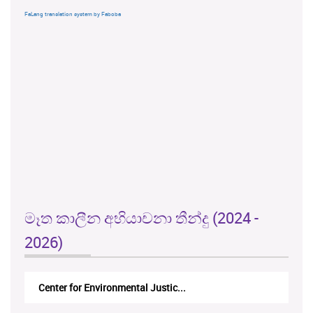
FaLang translation system by Faboba
මෑත කාලීන අභියාචනා තීන්දු (2024 -
2026)
Center for Environmental Justic...