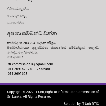
වීඩියෝ ගැලරිය
ඡායාරූප පෙළ
බාගත කිරීම්
අප හා සම්බන්ධ වන්න
කාමර අංක 203,204- දෙවන පරිශ්‍රය,
බණ්ඩාරණායක අනුස්මරණ ජාත්‍යන්තර සම්මන්ත්‍රණ ශාලාව,
බෞද්ධාලෝක මාවත,
කොළඹ 07
rti.commission16@gmail.com
011 2691625 / 011 2678980
011 2691625
Copyright © 2022 IT Unit,Right to Information Commission of
Sri Lanka. All Rights Reserved
Solution by IT Unit RTIC