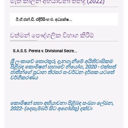
මෑත කාලීන අභියාචනා තීන්දු (2022)
ඊ.ඒ.එන්.ඩී. එදිරිසිංහ එ. අධ්‍යක්ෂ...
වත්මන් පෞද්ගලික විභාග කිරීම්
S.A.S.S. Perera v. Divisional Secre...
ශ‍්‍රී ලංකාවේ තොරතුරු දැනගැනීමේ අයිතිවාසිකම
පිළිබඳ කොමිෂන් සභාවේ නියෝග, 2020 - එක්සත්
ජාතීන්ගේ ප්‍රධාන තිරසර සංවර්ධන දර්ශක යටතේ
වර්ගීකරණය
කොමිෂන් සභා අභියාචනා පිළිබඳ සංඛ්‍යා ලේඛන,
2022- (දෙසැම්බර් සිට අගෝස්තු) දක්වා