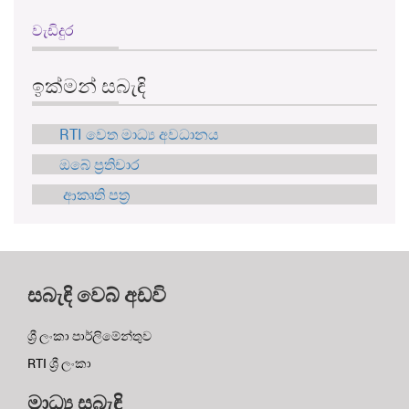
වැඩිදුර
ඉක්මන් සබැඳි
RTI වෙත මාධ්‍ය අවධානය
ඔබේ ප්‍රතිචාර
ආකෘති පත්‍ර
සබැඳි වෙබ් අඩවි
ශ්‍රී ලංකා පාර්ලිමේන්තුව
RTI ශ්‍රී ලංකා
මාධ්‍ය සබැඳි