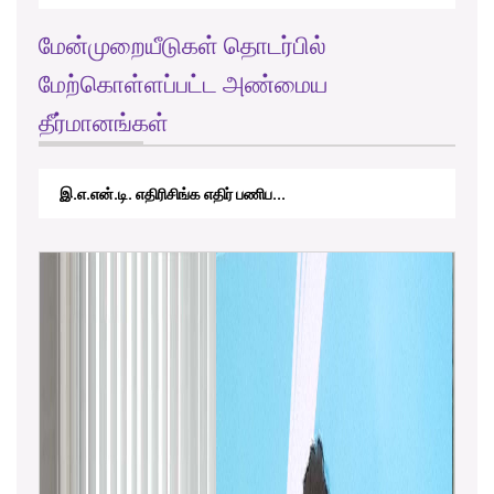
மேன்முறையீடுகள் தொடர்பில்
மேற்கொள்ளப்பட்ட அண்மைய
தீர்மானங்கள்
RTICAppeal/15/2017 - கே.வி.கே. நவ...