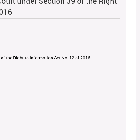
Court under Section 39 of the Right
2016
 of the Right to Information Act No. 12 of 2016