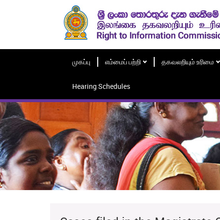
முகப்பு
எம்மைப் பற்றி
தகவலறியும் உரிமை
Hearing Schedules