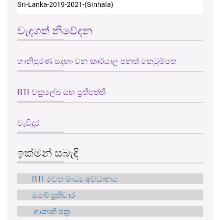
Sri-Lanka-2019-2021-(Sinhala)
වැදගත් නිවේදන
හානිපුරණ සදහා වන කාර්යාල පනත් කෙටුම්පත
RTI චක්‍රලේඛ සහ ප්‍රතිපත්ති
වැඩිදුර
ඉක්මන් සබැඳි
RTI වෙත මාධ්‍ය අවධානය
ඔබේ ප්‍රතිචාර
ආකෘති පත්‍ර