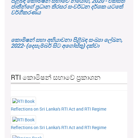
පිළිබඳ කොමිෂන් සභාවේ නියෝග, 2020 - එක්සත්
ජාතීන්ගේ ප්‍රධාන තිරසර සංවර්ධන දර්ශක යටතේ
වර්ගීකරණය
කොමිෂන් සභා අභියාචනා පිළිබඳ සංඛ්‍යා ලේඛන,
2022- (දෙසැම්බර් සිට අගෝස්තු) දක්වා
RTI කොමිෂන් සභාවේ ප්‍රකාශන
Reflections on Sri Lanka's RTI Act and RTI Regime
Reflections on Sri Lanka's RTI Act and RTI Regime