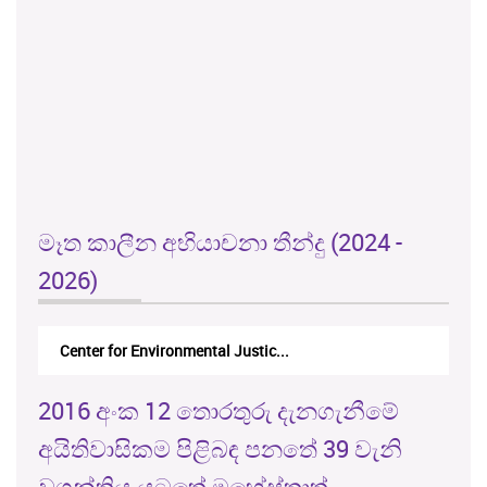
මෑත කාලීන අභියාචනා තීන්දු (2024 -
2026)
Center for Environmental Justic...
2016 අංක 12 තොරතුරු දැනගැනීමේ
අයිතිවාසිකම පිළිබඳ පනතේ 39 වැනි
වගන්තිය යටතේ මහේස්ත්‍රාත්