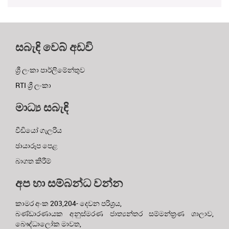
සබැඳි වෙබ් අඩවි
ශ්‍රී ලංකා පාර්ලිමේන්තුව
RTI ශ්‍රී ලංකා
මාධ්‍ය සබැඳි
වීඩියෝ ගැලරිය
ඡායාරූප පෙළ
බාගත කිරීම්
අප හා සම්බන්ධ වන්න
කාමර අංක 203,204- දෙවන පරිශ්‍රය,
බණ්ඩාරණායක අනුස්මරණ ජාත්‍යන්තර සම්මන්ත්‍රණ ශාලාව,
බෞද්ධාලෝක මාවත,