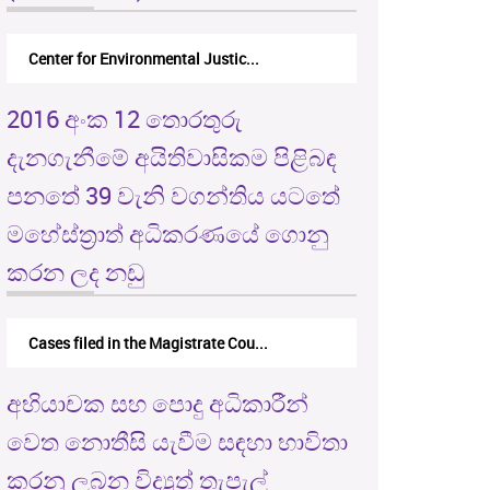
Center for Environmental Justic...
2016 අංක 12 තොරතුරු
දැනගැනීමේ අයිතිවාසිකම පිළිබඳ
පනතේ 39 වැනි වගන්තිය යටතේ
මහේස්ත්‍රාත් අධිකරණයේ ගොනු
කරන ලද නඩු
Cases filed in the Magistrate Cou...
අභියාචක සහ පොදු අධිකාරීන්
වෙත නොතීසි යැවීම සඳහා භාවිතා
කරනු ලබන විද්‍යුත් තැපැල්