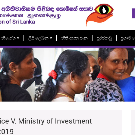
නියෝග
ලිපි ලේඛන
නිති අසන පැන
පුරප්පාඩු
ප්‍රගාම
ice V. Ministry of Investment
2019