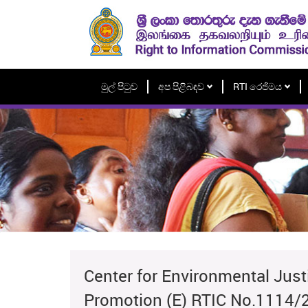
මුල් පිටුව
අප පිළිබඳව
RTI රෙජිමය
Center for Environmental Just
Promotion (E) RTIC No.1114/