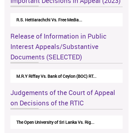
Important Decisions in Appeal (2023)
Centre for Society and Religion V...
Release of Information in Public
Interest Appeals/Substantive
Documents (SELECTED)
Nirmala Kannangara Vs.Lanka Building Ma...
Judgements of the Court of Appeal
on Decisions of the RTIC
The Monetary Board of CBSL-vs-Verite Res...