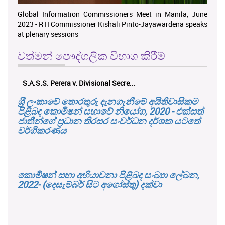
Global Information Commissioners Meet in Manila, June
2023 - RTI Commissioner Kishali Pinto-Jayawardena speaks
at plenary sessions
වත්මන් පෞද්ගලික විභාග කිරීම්
එච්. චන්ද්‍රසේන එ. ප්‍රාදේශීය ලේකම්...
ශ‍්‍රී ලංකාවේ තොරතුරු දැනගැනීමේ අයිතිවාසිකම
පිළිබඳ කොමිෂන් සභාවේ නියෝග, 2020 - එක්සත්
ජාතීන්ගේ ප්‍රධාන තිරසර සංවර්ධන දර්ශක යටතේ
වර්ගීකරණය
කොමිෂන් සභා අභියාචනා පිළිබඳ සංඛ්‍යා ලේඛන,
2022- (දෙසැම්බර් සිට අගෝස්තු) දක්වා