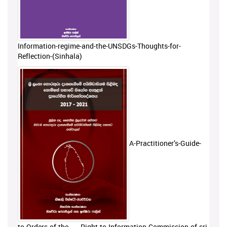
Information-regime-and-the-UNSDGs-Thoughts-for-
Reflection-(Sinhala)
A-Practitioner’s-Guide-
to-Orders-of-the Right-to-Information-Commission-of-sri-