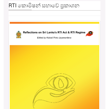
RTI කොමිෂන් සභාවේ ප්‍රකාශන