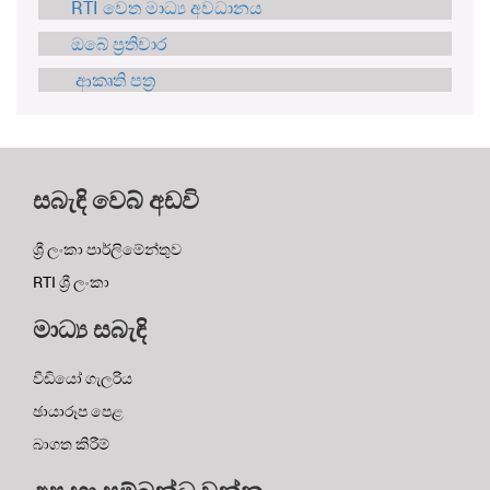
RTI වෙත මාධ්‍ය අවධානය
ඔබේ ප්‍රතිචාර
ආකෘති පත්‍ර
සබැඳි වෙබ් අඩවි
ශ්‍රී ලංකා පාර්ලිමේන්තුව
RTI ශ්‍රී ලංකා
මාධ්‍ය සබැඳි
වීඩියෝ ගැලරිය
ඡායාරූප පෙළ
බාගත කිරීම්