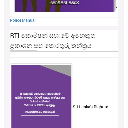
Police Manual
RTI කොමිෂන් සභාවේ අනෙකුත්
ප්‍රකාශන සහ තොරතුරු තන්ත්‍රය
Sri-Lanka's-Right-to-