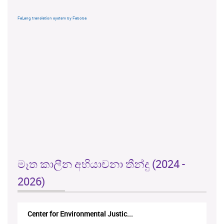
FaLang translation system by Faboba
මෑත කාලීන අභියාචනා තීන්දු (2024 -
2026)
M.F.A. Mansoor V. Ministry of In...