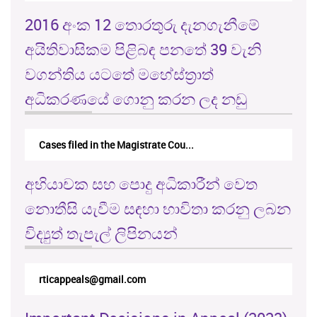
2016 අංක 12 තොරතුරු දැනගැනීමේ
අයිතිවාසිකම පිළිබඳ පනතේ 39 වැනි
වගන්තිය යටතේ මහේස්ත්‍රාත්
අධිකරණයේ ගොනු කරන ලද නඩු
Cases filed in the Magistrate Cou...
අභියාචක සහ පොදු අධිකාරීන් වෙත
නොතීසි යැවීම සඳහා භාවිතා කරනු ලබන
විද්‍යුත් තැපැල් ලිපිනයන්
rticappeals@gmail.com