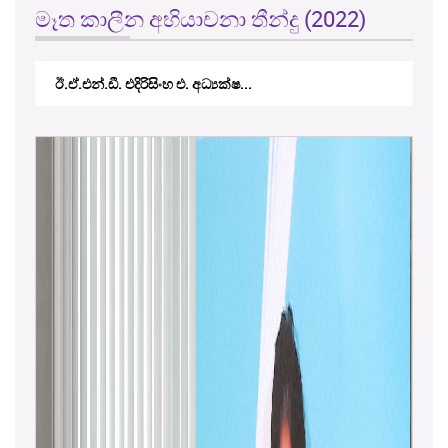
මෑත කාලීන අභියාචනා තීන්දු (2022)
කේ.වී.කේ. නවරත්න එ. අධ්‍යාපන අමාත...