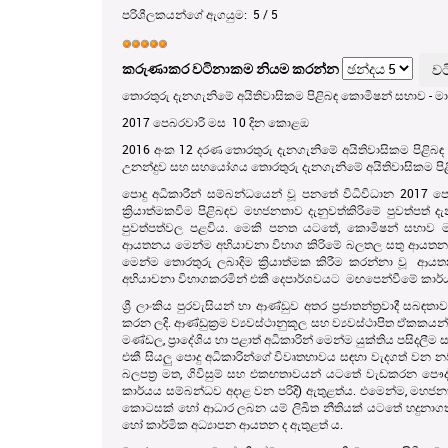
පරිශීලකයන්ගේ ඇගයුම:
5
/
5
කරුණාකර වටිනාකම නියම කරන්න
තොරතුරු දැනගැනිමේ අයිතිවාසිකම පිළිබඳ කොමිෂන් සභාව - මා
2017 පෙබරවාරි මස 10 දින කොළඔ
2016 අංක 12 දරණ තොරතුරු දැනගැනිමේ අයිතිවාසිකම පිළිබඳ
උනන්දුව සහ සහයෝගය තොරතුරු දැනගැනිමේ අයිතිවාසිකම පි
පොදු අධිකාරීන් සම්බන්ධයෙන් වූ පනතේ විධිවිධාන 2017 පෙ
ක්‍රියාත්මකවිම පිළිබඳව මහජනතාව දැනුවත්කිරිමේ පුවත්පත්
පුවත්පත්වල පළවිය. මෙකි පනත යට‍තේ, කොමිෂන් සභාව මධ්‍
ආයතනය මෙන්ම අභියාචනා විභාග කිරිමේ බලතල සතු ආයතනයද
මෙන්ම තොරතුරු ලබාදිම ක්‍රියාත්මක කිරීම කරන්නා වූ ආය
අභියාචනා විභාගකරමින් එකී දෙපාර්ශවයට මඟපෙන්වීමේ කාර්ය
ශ්‍රී ලාංකිය පුරවැසියන් හා ආණ්ඩුව අතර ප්‍රජාතන්ත්‍රවාදී 
කරන ලදි. ආණ්ඩුක්‍රම ව්‍යවස්ථානුකූල සහ ව්‍යවස්ථාපිත ඒකක
මණ්ඩල, ප්‍රාදේශිය හා පළාත් අධිකාරින් මෙන්ම යුක්තිය පසිදල
එකී සියලු පොදු අධිකාරි‍න්ගේ විවෘතභාවය සඳහා වැදගත් වන නව
බලපත්‍ර මත, ගිවිසුම් සහ එකඟතාවයන් යටතේ වැඩකරන පෞද
කාර්යය සම්බන්ධව අදාළ වන පරිදි) ඇතුළත්ය. එමෙන්ම, මහජ
කොටසක් හෝ ආධාර ලබන යම් ලිඛිත නීතියක් යටතේ හදුනාගත්
හෝ කාර්මික අධ්‍යාපන ආයතන ද ඇතුළත් ය.