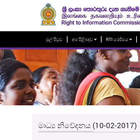
මුල් පිටුව
අප පිළිබඳව
RTI රෙජිමය
මාධ්‍ය නිවේදනය (10-02-2017)