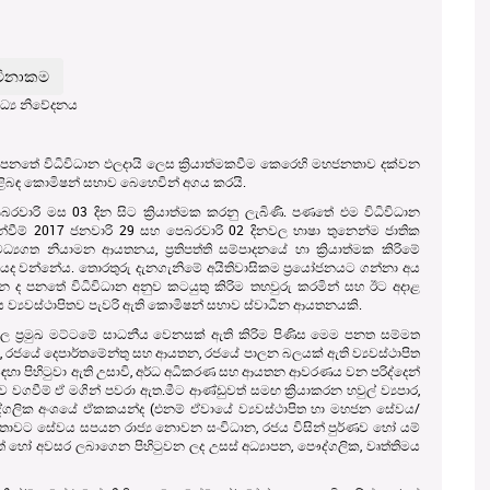
Center f
ධ්‍ය නිවේදනය
 පනතේ විධිවිධාන ඵලදායි ලෙස ක්‍රියාත්මකවීම කෙරෙහි මහජනතාව දක්වන
ළිබඳ කොමිෂන් සභාව බෙහෙවින් අගය කරයි.
බරවාරි මස 03 දින සිට ක්‍රියාත්මක කරනු ලැබිණි. පණතේ එම විධිවිධාන
 දැන්වීම් 2017 ජනවාරි 29 සහ පෙබරවාරි 02 දිනවල භාෂා තුනෙන්ම ජාතික
යගත නියාමන ආයතනය, ප්‍රතිපත්ති සම්පාදනයේ හා ක්‍රියාත්මක කිරිමේ
 වන්නේය. ‍තොරතුරු දැනගැනිමේ අයිතිවාසිකම ප්‍රයෝජනයට ගන්නා අය
තන ද පනතේ විධිවිධාන අනුව කටයුතු කිරිම තහවුරු කරමින් සහ ඊට අදාළ
 ව්‍යවස්ථාපිතව පැවරි ඇති කොමිෂන් සභාව ස්වාධීන ආයතනයකි.
සබඳතාවල ප්‍රමුඛ මට්ටමේ සාධනීය වෙනසක් ඇති කි‍රිම පිණිස මෙම පනත සම්මත
යන්, රජයේ දෙපාර්තමේන්තු සහ ආයතන, රජයේ පාලන බලයක් ඇති ව්‍යවස්ථාපිත
ීම සඳහා පිහිටුවා ඇති උසාවි, අර්ධ අධිකරණ සහ ආයතන ආවරණය වන පරිද්දෙන්
 වගවීම් ඒ මගින් පවරා ඇත.මීට ආණ්ඩුවත් සමඟ ක්‍රියාකරන හවුල් ව්‍යපාර,
්ගලික අංශයේ ඒකකයන්ද (එනම් ඒවායේ ව්‍යවස්ථාපිත හා මහජන සේවය/
නතාවට සේවය සපයන රාජ්‍ය නොවන සංවිධාන, රජය විසින් පුර්ණව හෝ යම්
 හෝ අවසර ලබාගෙන පිහිටුවන ලද උසස් අධ්‍යාපන, පෞද්ගලික, වෘත්තිමය