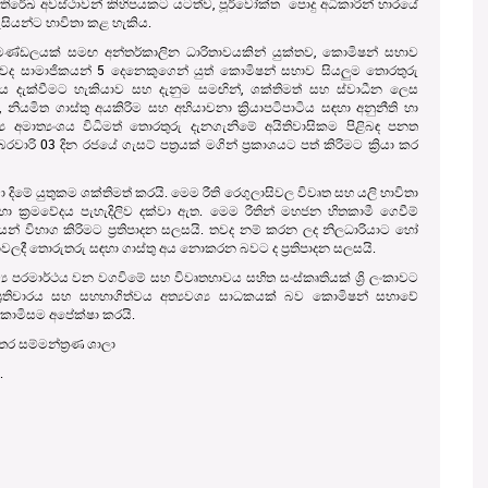
රේඛ අවස්ථාවන් කිහිපයකට යටත්ව, පූර්වෝක්ත පොදු අධිකාරින් භා‍රයේ
ැසියන්ට භාවිතා කළ හැකිය.
මණ්ඩලයක් සමඟ අන්තර්කාලින ධාරිතාවයකින් යුක්තව, කොමිෂන් සභාව
 වුවද සාමාජිකයන් 5 දෙනෙකුගෙන් යුත් කොමිෂන් සභාව සියලුම තොරතුරු
දැක්වීමට හැකියාව සහ දැනුම සමඟින්, ශක්තිමත් සහ ස්වාධීන ලෙස
 නියමිත ගාස්තු අයකිරිම සහ අභියාචනා ක්‍රියාපටිපාටිය සඳහා අනුනීති හා
්‍ය අමාත්‍යංශය විධිමත් තොරතුරු දැනගැනිමේ අයිතිවාසිකම පිළිබඳ පනත
වාරි 03 දින රජයේ ගැසට් පත්‍රයක් මගින් ප්‍රකාශයට පත් කිරිමට ක්‍රියා කර
දිමේ යුතුකම ශක්තිමත් කරයි. මෙම රීති රෙගුලාසිවල විවෘත සහ යලි භාවිතා
ඳහා ක්‍රමවේදය පැහැදිලිව දක්වා ඇත. මෙම රීතින් මහජන හිතකාමී ගෙවීම්
ෙන් විභාග කිරිමට ප්‍රතිපාදන සලසයි. තවද නම් කරන ලද නිලධාරියාට හෝ
ලදී තොරුතරු සඳහා ගාස්තු අය නොකරන බවට ද ප්‍රතිපාදන සලසයි.
R.S. H
්‍ය පරමාර්ථය වන වගවිමේ සහ විවෘතභාවය සහිත සංස්කෘතියක් ශ්‍රි ලංකාවට
ය ප්‍රතිචාරය සහ සහභාගිත්වය අත්‍යවශ්‍ය සාධකයක් බව කොමිෂන් සභාවේ
 කොමිසම අපේක්ෂා කරයි.
සම්මන්ත්‍රණ ශාලා
.