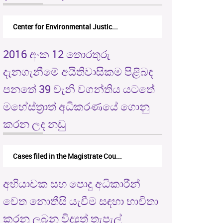
or Environmental Justic...
M.F.A. Mansoor V. Ministry of
2016 අංක 12 තොරතුරු
දැනගැනීමේ අයිතිවාසිකම පිළිබඳ
පනතේ 39 වැනි වගන්තිය යටතේ
මහේස්ත්‍රාත් අධිකරණයේ ගොනු
කරන ලද නඩු
Cases filed in the Magistrate Cou...
අභියාචක සහ පොදු අධිකාරීන්
වෙත නොතීසි යැවීම සඳහා භාවිතා
කරනු ලබන විද්‍යුත් තැපැල්