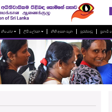
නියෝග
ලිපි ලේඛන
නිති අසන පැන
පුරප්පාඩු
ප්‍රගාම