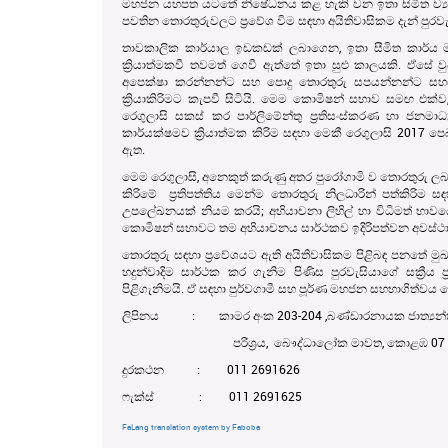
මහජන යහපත යටතේ නිෂේධනය කළ හැකි වන ඉතා සිමීත ව්‍යති
පවතින තොරතුරුවලට ප්‍රවේශ විම සඳහා අයිතිවාසිකම දැන් පුරව
තාවකාලික කාර්යාල ඉඩකඩක් ලබාගෙන, ඉතා සීමිත කාර්ය 
ක්‍රියාත්මකවී තවමත් ගෙවී ඇත්තේ ඉතා සුළු කාලයකි. ඒසේ
අපෙක්ෂා කරන්නන්ට සහ පොදු තොරතුරු සපයන්නන්ට සහය 
ක්‍රියාකිරිම‍ට කැපවී සිටියි. මෙම කොමිෂන් සභාව සමඟ එක්ව,
රෙගුලාසි සකස් කර පාර්ලිමේන්තු ප්‍රතිසංස්කරණ හා ජනමාධ
කාර්යක්ෂමව ක්‍රියාත්මක කිරිම සඳහා මෙකී රෙගුලාසි 2017 පෙබර
ඇත.
මෙම රෙගුලාසි, අනෙකුත් කරුණු අතර පුරෝගාමි ව තොරතුරු ලබා 
කිරිමේ ප්‍රතිපත්තිය මෙන්ම තොරතුරු නිලධාරින් පත්කිරිම ස
උපලේඛනයක් නියම කරයි; අභියාචනා ලිහිල් හා විධිමත් භාවය
කොමිෂන් සභාවට තම අභියාචනය සාර්ථකව ඉදිරිපත්වන අවස්ථාව
තොරතුරු සඳහා ප්‍රවේශයට ඇති අයිතිවාසිකම පිළිබඳ පනතේ මුඛ
හදුන්වාදිම සාර්ථක කර ගැනිම පිණිස පුරවැසියාගේ සක්‍රී
පිළිගැනිමයි. ඒ සඳහා පුර්වගාමී සහ පූර්ණ මහජන සහභාගිත්වය
ලිපිනය : කාමර අංක 203-204 ,බණ්ඩාරනායක ජාත්‍යන්තර 
පරිශ්‍රය, බෞද්ධාලෝක මාවත, කොළඹ 07 
දුරකථන : 011 2691626
ෆැක්ස් : 011 2691625
FaLang translation system by Faboba