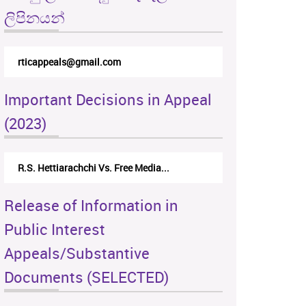
ලිපිනයන්
rticappeals@gmail.com
Important Decisions in Appeal
(2023)
ettiarachchi Vs. Free Media...
Centre for Society and Reli
Release of Information in
Public Interest
Appeals/Substantive
Documents (SELECTED)