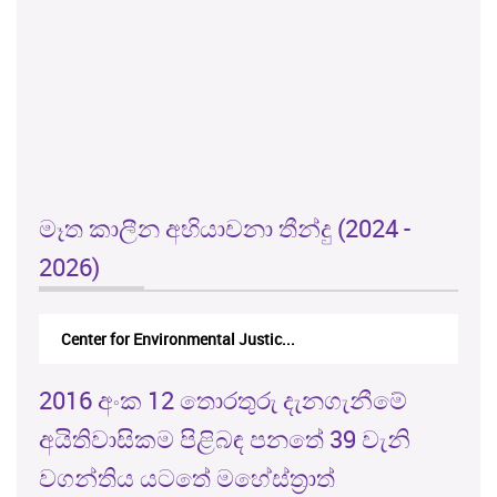
මෑත කාලීන අභියාචනා තීන්දු (2024 -
2026)
Center for Environmental Justic...
2016 අංක 12 තොරතුරු දැනගැනීමේ
අයිතිවාසිකම පිළිබඳ පනතේ 39 වැනි
වගන්තිය යටතේ මහේස්ත්‍රාත්