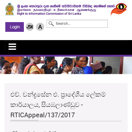
එච්. චන්ද්‍රසේන එ. ප්‍රාදේශීය ලේකම්
කාර්යාලය, සියඹලාණ්ඩුව -
RTICAppeal/137/2017