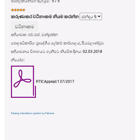
පරිශීලකයන්ගේ ඇගයුම:
5
/
5
කරුණාකර වටිනාකම නියම කරන්න
අභියාචක: එච්.එස්. චන්ද්‍රරත්න
පොදු අධිකාරිය: ප්‍රාදේශීය ලේකම් කාර්යාලය, සියඹලාණ්ඩුව
අභියාචනය විභාගයට ගැනීමට නියමිත දිනය: 02.03.2018
නියෝග:
RTICAppeal/137/2017
FaLang translation system by Faboba