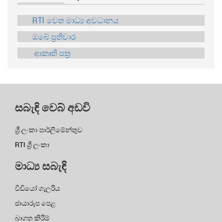
RTI වෙත මාධ්‍ය අවධානය
ඔබේ ප්‍රතිචාර
ආකෘති පත්‍ර
සබැඳි වෙබ් අඩවි
ශ්‍රී ලංකා පාර්ලිමේන්තුව
RTI ශ්‍රී ලංකා
මාධ්‍ය සබැඳි
වීඩියෝ ගැලරිය
ඡායාරූප පෙළ
බාගත කිරීම්