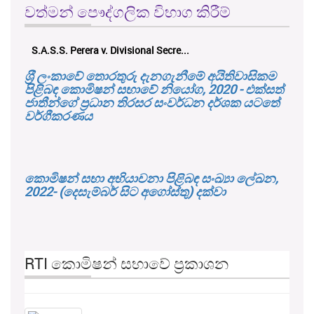
වත්මන් පෞද්ගලික විභාග කිරීම්
S.A.S.S. Perera v. Divisional Secre...
ශ‍්‍රී ලංකාවේ තොරතුරු දැනගැනීමේ අයිතිවාසිකම
පිළිබඳ කොමිෂන් සභාවේ නියෝග, 2020 - එක්සත්
ජාතීන්ගේ ප්‍රධාන තිරසර සංවර්ධන දර්ශක යටතේ
වර්ගීකරණය
කොමිෂන් සභා අභියාචනා පිළිබඳ සංඛ්‍යා ලේඛන,
2022- (දෙසැම්බර් සිට අගෝස්තු) දක්වා
RTI කොමිෂන් සභාවේ ප්‍රකාශන