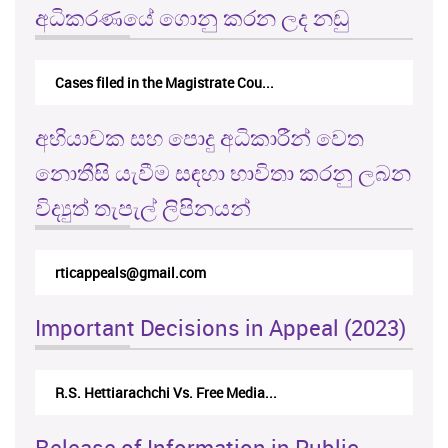
අධිකරණයේ ගොනු කරන ලද නඩු
Cases filed in the Magistrate Cou...
අභියාචක සහ පොදු අධිකාරීන් වෙත
නොතීසි යැවීම සඳහා භාවිතා කරනු ලබන
විද්‍යුත් තැපැල් ලිපිනයන්
rticappeals@gmail.com
Important Decisions in Appeal (2023)
R.S. Hettiarachchi Vs. Free Media...
Release of Information in Public