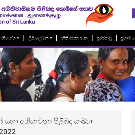
නියෝග
ලිපි ලේඛන
නිති අසන පැන
පුරප්පාඩු
ප්‍රගාම
භා අභියාචනා පිළිබඳ සංඛ්‍යා
.2022