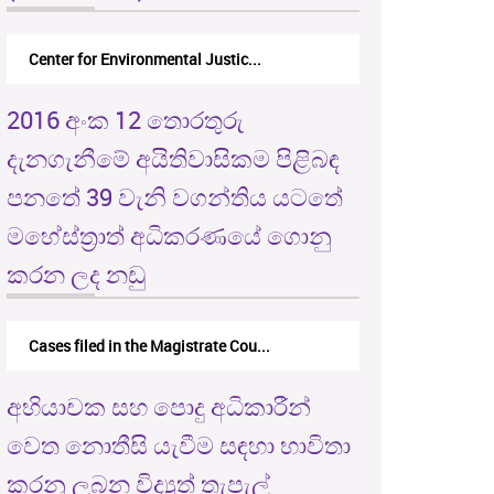
Center for Environmental Justic...
2016 අංක 12 තොරතුරු
දැනගැනීමේ අයිතිවාසිකම පිළිබඳ
පනතේ 39 වැනි වගන්තිය යටතේ
මහේස්ත්‍රාත් අධිකරණයේ ගොනු
කරන ලද නඩු
Cases filed in the Magistrate Cou...
අභියාචක සහ පොදු අධිකාරීන්
වෙත නොතීසි යැවීම සඳහා භාවිතා
කරනු ලබන විද්‍යුත් තැපැල්