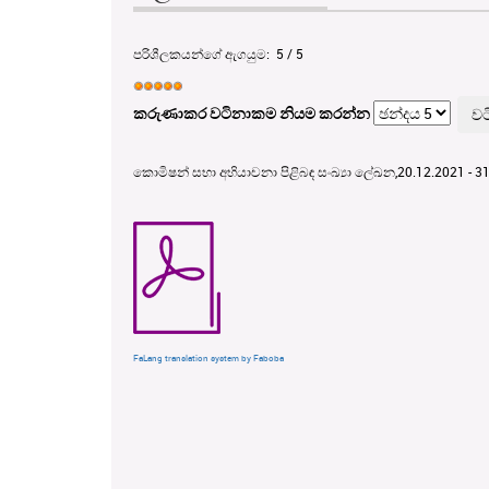
පරිශීලකයන්ගේ ඇගයුම:
5
/
5
කරුණාකර වටිනාකම නියම කරන්න
කොමිෂන් සභා අභියාචනා පිළිබඳ සංඛ්‍යා ලේඛන,20.12.2021 - 3
FaLang translation system by Faboba