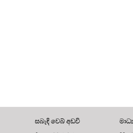
සබැඳි වෙබ් අඩවි
මාධ්‍