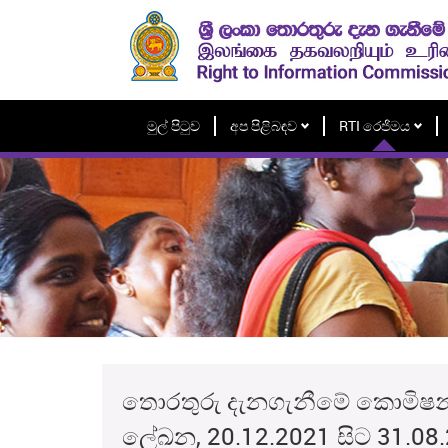
මුල් පිටුව
අප පිළිබඳව
RTI රෙජිමය
තොරතුරු දැනගැනීමේ කොමිෂන් ස
ලේඛන, 20.12.2021 සිට 31.08