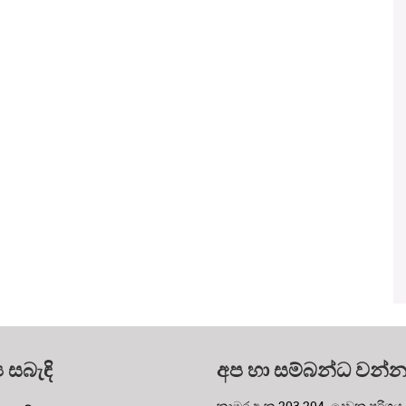
ය සබැඳි
අප හා සම්බන්ධ වන්
කාමර අංක 203,204- දෙවන පරිශ්‍රය,