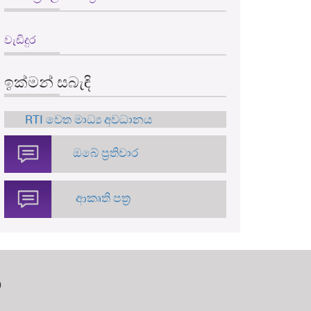
වැඩිදුර
ඉක්මන් සබැඳි
RTI වෙත මාධ්‍ය අවධානය
ඔබේ ප්‍රතිචාර
ආකෘති පත්‍ර
න