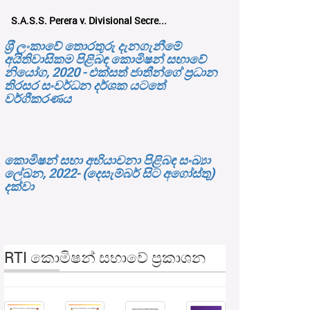
S.A.S.S. Perera v. Divisional Secre...
ශ‍්‍රී ලංකාවේ තොරතුරු දැනගැනීමේ
අයිතිවාසිකම පිළිබඳ කොමිෂන් සභාවේ
නියෝග, 2020 - එක්සත් ජාතීන්ගේ ප්‍රධාන
තිරසර සංවර්ධන දර්ශක යටතේ
වර්ගීකරණය
කොමිෂන් සභා අභියාචනා පිළිබඳ සංඛ්‍යා
ලේඛන, 2022- (දෙසැම්බර් සිට අගෝස්තු)
දක්වා
RTI කොමිෂන් සභාවේ ප්‍රකාශන