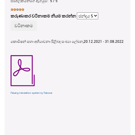
පරිශීලකයන්ගේ ඇගයුම:
5
/
5
කරුණාකර වටිනාකම නියම කරන්න
කොමිෂන් සභා අභියාචනා පිළිබඳ සංඛ්‍යා ලේඛන,20.12.2021 - 31.08.2022
FaLang translation system by Faboba