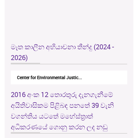
මෑත කාලීන අභියාචනා තීන්දු (2024 -
2026)
Center for Environmental Justic...
2016 අංක 12 තොරතුරු දැනගැනීමේ
අයිතිවාසිකම පිළිබඳ පනතේ 39 වැනි
වගන්තිය යටතේ මහේස්ත්‍රාත්
අධිකරණයේ ගොනු කරන ලද නඩු