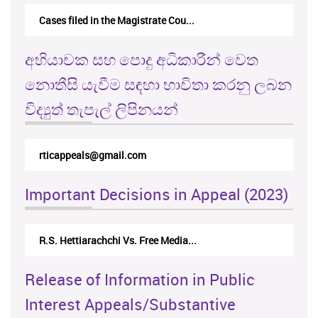
Cases filed in the Magistrate Cou...
අභියාචක සහ පොදු අධිකාරීන් වෙත
නොතීසි යැවීම සඳහා භාවිතා කරනු ලබන
විද්‍යුත් තැපැල් ලිපිනයන්
rticappeals@gmail.com
Important Decisions in Appeal (2023)
R.S. Hettiarachchi Vs. Free Media...
Release of Information in Public
Interest Appeals/Substantive