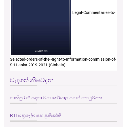
Legal-Commentaries-to-
Selected-orders-of-the-Right-to-Information-commission-of-
Sri-Lanka-2019-2021-(Sinhala)
වැදගත් නිවේදන
හානිපුරණ සදහා වන කාර්යාල පනත් කෙටුම්පත
RTI චක්‍රලේඛ සහ ප්‍රතිපත්ති