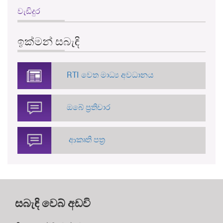
වැඩිදුර
ඉක්මන් සබැඳි
RTI වෙත මාධ්‍ය අවධානය
ඔබේ ප්‍රතිචාර
ආකෘති පත්‍ර
සබැඳි වෙබ් අඩවි