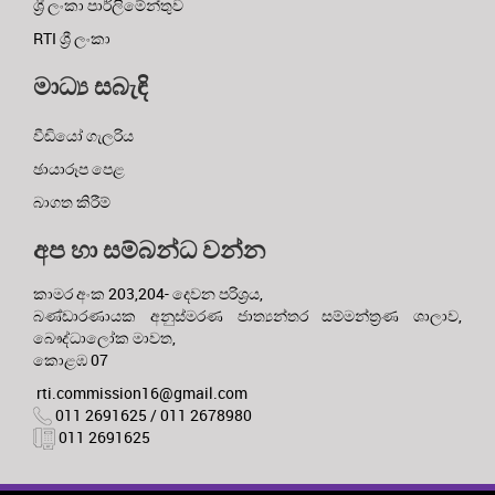
ශ්‍රී ලංකා පාර්ලිමේන්තුව
RTI ශ්‍රී ලංකා
මාධ්‍ය සබැඳි
වීඩියෝ ගැලරිය
ඡායාරූප පෙළ
බාගත කිරීම්
අප හා සම්බන්ධ වන්න
කාමර අංක 203,204- දෙවන පරිශ්‍රය,
බණ්ඩාරණායක අනුස්මරණ ජාත්‍යන්තර සම්මන්ත්‍රණ ශාලාව,
බෞද්ධාලෝක මාවත,
කොළඹ 07
rti.commission16@gmail.com
011 2691625 / 011 2678980
011 2691625