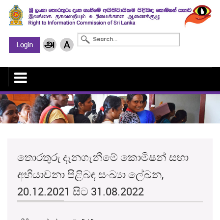
තොරතුරු දැනගැනීමේ කොමිෂන් සභා
අභියාචනා පිළිබඳ සංඛ්‍යා ලේඛන,
20.12.2021 සිට 31.08.2022