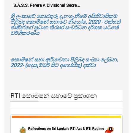
S.A.S.S. Perera v. Divisional Secre...
ශ‍්‍රී ලංකාවේ තොරතුරු දැනගැනීමේ අයිතිවාසිකම
පිළිබඳ කොමිෂන් සභාවේ නියෝග, 2020 - එක්සත්
ජාතීන්ගේ ප්‍රධාන තිරසර සංවර්ධන දර්ශක යටතේ
වර්ගීකරණය
කොමිෂන් සභා අභියාචනා පිළිබඳ සංඛ්‍යා ලේඛන,
2022- (දෙසැම්බර් සිට අගෝස්තු) දක්වා
RTI කොමිෂන් සභාවේ ප්‍රකාශන