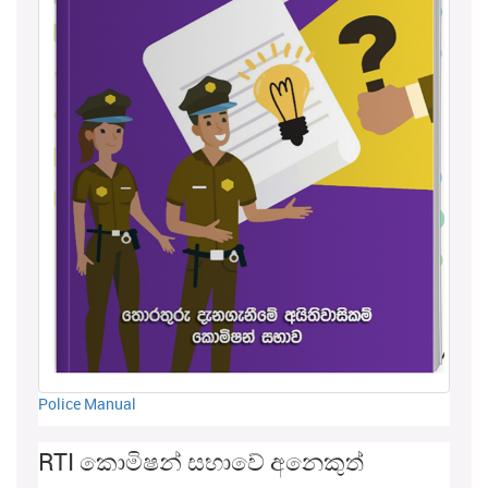
Police Manual
RTI කොමිෂන් සභාවේ අනෙකුත්