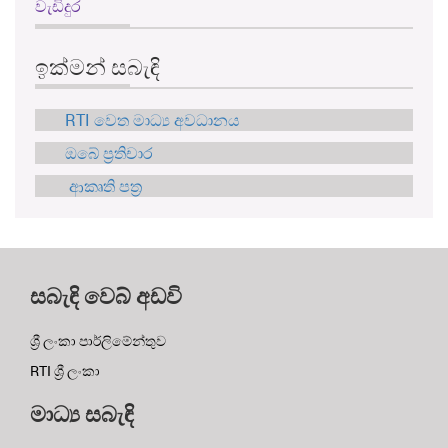
වැඩිදුර
ඉක්මන් සබැඳි
RTI වෙත මාධ්‍ය අවධානය
ඔබේ ප්‍රතිචාර
ආකෘති පත්‍ර
සබැඳි වෙබ් අඩවි
ශ්‍රී ලංකා පාර්ලිමේන්තුව
RTI ශ්‍රී ලංකා
මාධ්‍ය සබැඳි