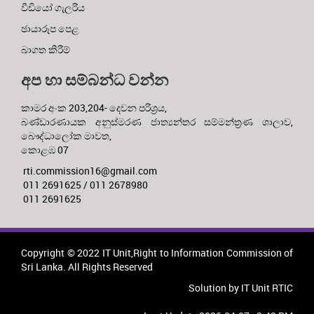
වීඩියෝ ගැලරිය
ඡායාරූප පෙළ
බාගත කිරීම්
අප හා සම්බන්ධ වන්න
කාමර අංක 203,204- දෙවන පරිශ්‍රය,
බණ්ඩාරණායක අනුස්මරණ ජාත්‍යන්තර සම්මන්ත්‍රණ ශාලාව,
බෞද්ධාලෝක මාවත,
කොළඹ 07
rti.commission16@gmail.com
011 2691625 / 011 2678980
011 2691625
Copyright © 2022 IT Unit,Right to Information Commission of
Sri Lanka. All Rights Reserved
Solution by IT Unit RTIC