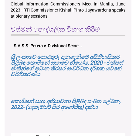
Global Information Commissioners Meet in Manila, June
2023 - RTI Commissioner Kishali Pinto-Jayawardena speaks
at plenary sessions
වත්මන් පෞද්ගලික විභාග කිරීම්
S.A.S.S. Perera v. Divisional Secre...
ශ‍්‍රී ලංකාවේ තොරතුරු දැනගැනීමේ අයිතිවාසිකම
පිළිබඳ කොමිෂන් සභාවේ නියෝග, 2020 - එක්සත්
ජාතීන්ගේ ප්‍රධාන තිරසර සංවර්ධන දර්ශක යටතේ
වර්ගීකරණය
කොමිෂන් සභා අභියාචනා පිළිබඳ සංඛ්‍යා ලේඛන,
2022- (දෙසැම්බර් සිට අගෝස්තු) දක්වා