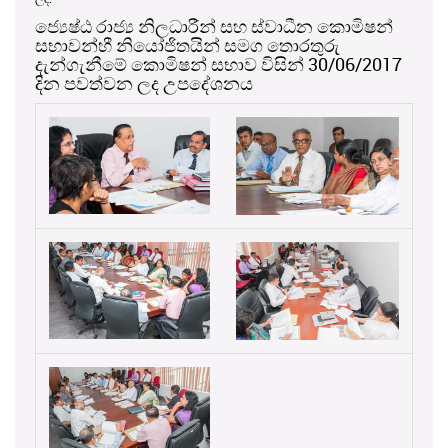
ජ්‍යෙෂ්ඨ රාජ්‍ය නිලධාරීන් සහ ස්වාධීන කොමිෂන්
සභාවන්හී නියෝජිතයින් සමග තොරතුරු
දැන්ගැනීමේ කොමිෂන් සභාව විසින් 30/06/2017
දින පවත්වන ලද උපදේශනය