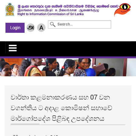
වාර්තා කළමනාකරණය සහ 07 වන
වගන්තිය ට අදාළ කොමිෂන් සභාවේ
මාර්ගෝපදේශ පිළිබඳ උපදේශනය