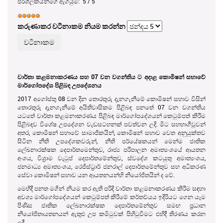
පරිශීලකයන්ගේ ඇගයුම:
5
/
5
කරුණාකර වටිනාකම නියම කරන්න
වාර්තා කළමනාකරණය සහ 07 වන වගන්තිය ට අදාළ කොමිෂන් සභාවේ
මාර්ගෝපදේශ පිළිබඳ උපදේශනය
2017 අගෝස්තු 08 වන දින තොරතුරු දැනගැනීමේ කොමිෂන් සභාව විසින්
තොරතුරු දැනගැනීමේ අයිතිවාසිකම පිළිබඳ පනතේ 07 වන වගන්තිය
යටතේ වාර්තා කළමනාකරණය පිළිබඳ මාර්ගෝපදේශයන් කෙටුම්පත් කිරීම
පිළිබඳව විශේෂ උපදේශන වැඩසටහනක් පවත්වන ලදි. මීට සහභාගීවූවන්
අතර, කොමිෂන් සභාවේ සාමාජිකයින්, කොමිෂන් සභාව වෙත අනුයුක්තව
සිටින නීති උපදේශකවරුන්, නීති පර්යේෂකයන් මෙන්ම ජාතික
ලේඛනාරක්ෂක දෙපාර්තමෙන්තුව, රාජ්‍ය පරිපාලන අමාත්‍යංශයේ ආයතන
අංශය, විශ්‍රාම වැටුප් දෙපාර්තමේන්තුව, ස්වදේශ කටයුතු අමාත්‍යංශය,
ජනමාධ්‍ය අමාත්‍යංශය, රෙජිස්ට්‍රාර් ජනරාල් දෙපාර්තමේන්තුව සහ අධිකරණ
සේවා කොමිෂන් සභාව යන ආයතනයන්හි නියෝජිතයින් ද වේ.
මෙහිදී පනත මගින් නියම කර ඇති පරිදි වාර්තා කළමනාකරණය කිරීම සඳහා
අවශ්‍ය මාර්ගෝපදේශයන් කෙටුම්පත් කිරීමේ කර්තව්යය ඉදිරියට ගෙන යෑම
පිණිස ජාතික ලේඛනාරක්ෂක දෙපාර්තමේන්තුව සමඟ ප්‍රධාන
නියෝජිතායතනයන් ඇතුළු උප කමිටුවක් පිහිටුවීමට එහිදී තීරණය කරන
ලදී.