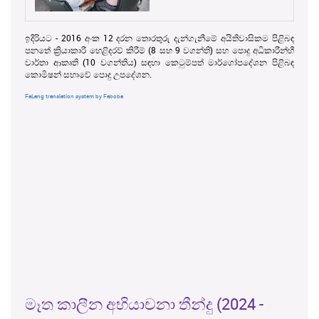
ඉදිරියට - 2016 අංක 12 දරන තොරතුරු දැන්ගැනීමේ අයිතිවාසිකම පිළිබඳ
පනතේ ක්‍රියාකාරී හෙළිදරව් කිරීම් (8 සහ 9 වගන්ති) සහ පොදු අධිකාරීන්හී
වාර්තා ආකෘති (10 වගන්තිය) සඳහා කෙටුම්පත් මාර්ගෝපදේශන පිළිබඳ
කොමිෂන් සභාවේ පොදු උපදේශන.
FaLang translation system by Faboba
මෑත කාලීන අභියාචනා තීන්දු (2024 -