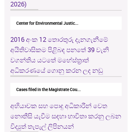
2026)
Center for Environmental Justic...
2016 අංක 12 තොරතුරු දැනගැනීමේ
අයිතිවාසිකම පිළිබඳ පනතේ 39 වැනි
වගන්තිය යටතේ මහේස්ත්‍රාත්
අධිකරණයේ ගොනු කරන ලද නඩු
Cases filed in the Magistrate Cou...
අභියාචක සහ පොදු අධිකාරීන් වෙත
නොතීසි යැවීම සඳහා භාවිතා කරනු ලබන
විද්‍යුත් තැපැල් ලිපිනයන්