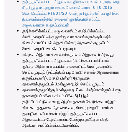
குறித்தளிக்கப்பட்ட அலுவலகர் இல்லையானால் பாராளுமன்ற
சீர்திருத்தம் மற்றும் ஊடக அமைச்சினால் 10.10.2016
வெளியிடப்பட்ட RTI/01/2016 சுற்றுநிரூபத்தின் படி குறித்த
திணைக்களத்தின் தலைவர் குறித்தளிக்கப்பட்ட
அலுவலகராக கருதப்படுவார்
குறித்தளிக்கப்பட்ட அலுவலகரிடம் சமர்ப்பிக்கப்பட்ட
மேன்முறையீட்டிற்கு மூன்று வார காலங்களுக்குள் பதில்
கிடைக்காவிட்டால் அதன் பின்னர் ஆணைக்குழுவிடம்
மேன்முறையீட்டை செய்யமுடியும்.
பகிரங்க அதிகார சபைகளில் தகவல் அலுவலகர் அல்லது
குறித்தளிக்கப்பட்ட அலுவலகர் நியமிக்கப்படாவிட்டால்
குறித்த அதிகார சபையின் தலைவரிடம் மேன்முறையீடு
செய்யமுடியும் (சட்டத்தின் படி அவரே தகவல் அலுவலகராக
கருதப்படுவார்). அதன் பின்னர் நேரடியாக
ஆணைக்குழுவிடம் மேன்முறையீடு செய்ய முடியும்.
ஆணைக்குழுவிற்கு மேன்முறையீட்டை மேற்கொள்ளும் போது
தகவலறியும் உரிமை சட்டம் பிரிவு 3(1) இல்
குறிப்பிடப்பட்டுள்ளவாறு ஆரம்ப தகவல் கோரிக்கை மற்றும்
உரிய உசாத்துணை ஆவணங்கள், மேன்முறையீட்டாளரின்
குடியுரிமை விபரங்கள் மற்றும் குறித்தளிக்கப்பட்ட
அலுவலகரிடம் மேற்கொண்ட மேன்முறையீட்டின் பிரதி
ஆகியன சமர்ப்பிக்கப்படவேண்டும்.