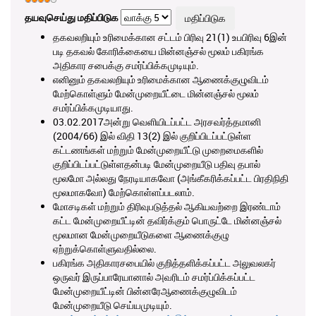
தயவுசெய்து மதிப்பிடுக
தகவலறியும் உரிமைக்கான சட்டம் பிரிவு 21(1) உபபிரிவு 6இன்
படி தகவல் கோரிக்கையை மின்னஞ்சல் மூலம் பகிரங்க
அதிகார சபைக்கு சமர்ப்பிக்கமுடியும்.
எனினும் தகவலறியும் உரிமைக்கான ஆணைக்குழுவிடம்
மேற்கொள்ளும் மேன்முறையீட்டை மின்னஞ்சல் மூலம்
சமர்ப்பிக்கமுடியாது.
03.02.2017அன்று வெளியிடப்பட்ட அரசவர்த்தமானி
(2004/66) இல் விதி 13(2) இல் குறிப்பிடப்பட்டுள்ள
கட்டணங்கள் மற்றும் மேன்முறையீட்டு முறைமைகளில்
குறிப்பிடப்பட்டுள்ளதன்படி மேன்முறையீடு பதிவு தபால்
மூலமோ அல்லது நேரடியாகவோ (அங்கீகரிக்கப்பட்ட பிரதிநிதி
மூலமாகவோ) மேற்கொள்ளப்படலாம்.
மோசடிகள் மற்றும் திரிவுபடுத்தல் ஆகியவற்றை இரண்டாம்
கட்ட மேன்முறையீட்டின் தவிர்க்கும் பொருட்டே மின்னஞ்சல்
மூலமான மேன்முறையீடுகளை ஆணைக்குழு
ஏற்றுக்கொள்ளுவதில்லை.
பகிரங்க அதிகாரசபையில் குறித்தளிக்கப்பட்ட அலுவலகர்
ஒருவர் இருப்பாரேயானால் அவரிடம் சமர்ப்பிக்கப்பட்ட
மேன்முறையீட்டின் பின்னரேஆணைக்குழுவிடம்
மேன்முறையீடு செய்யமுடியும்.