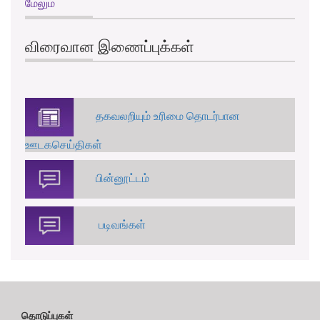
மேலும்
விரைவான இணைப்புக்கள்
தகவலறியும் உரிமை தொடர்பான
ஊடகசெய்திகள்
பின்னூட்டம்
படிவங்கள்
தொடுப்புகள்