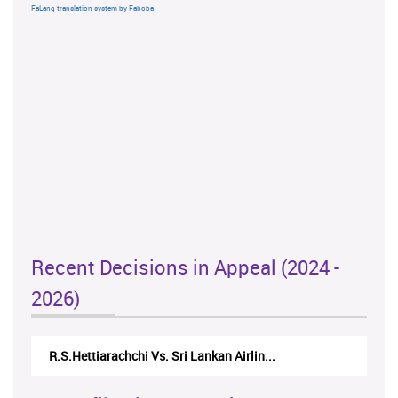
FaLang translation system by Faboba
Recent Decisions in Appeal (2024 -
2026)
N.Kodituwakku Vs. Attorney General's De...