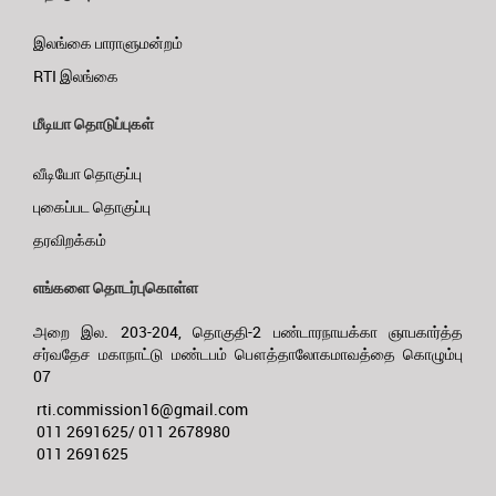
இலங்கை பாராளுமன்றம்
RTI இலங்கை
மீடியா தொடுப்புகள்
வீடியோ தொகுப்பு
புகைப்பட தொகுப்பு
தரவிறக்கம்
எங்களை தொடர்புகொள்ள
அறை இல. 203-204, தொகுதி-2 பண்டாரநாயக்கா ஞாபகார்த்த
சர்வதேச மகாநாட்டு மண்டபம் பௌத்தாலோகமாவத்தை கொழும்பு
07
rti.commission16@gmail.com
011 2691625/ 011 2678980
011 2691625