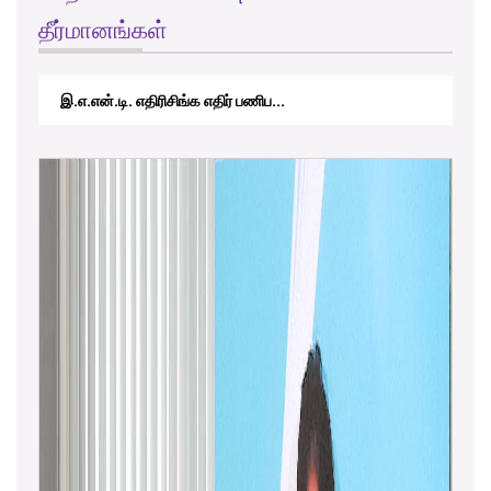
தீர்மானங்கள்
RTICAppeal/15/2017 - கே.வி.கே. நவ...