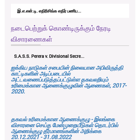
இ.எ.என்.டி. எதிரிசிங்க எதிர் பணிப...
நடைபெற்றுக் கொண்டிருக்கும் நேரடி
விசாரணைகள்
S.A.S.S. Perera v. Divisional Secre...
ஐக்கிய நாடுகள் சபையின் நிலையான அபிவிருத்தி
காட்டிகளின் அடிப்படையில்
அட்டவணைப்படுத்தப்பட்டுள்ள தகவலறியும்
உரிமைக்கான ஆணைக்குழுவின் ஆணைகள், 2017-
2020.
தகவல் உரிமைக்கான ஆணைக்குழு - இலங்கை
விசாரனை செய்த மேன்முறையீடுகள் தொடர்பில்
ஆணைக்குழு தீர்மானங்களின் அறிக்கை
20.12.2021 - 31.08.2022