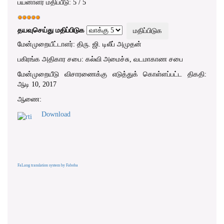
பயனாளர் மதிப்பீடு:
5
/
5
தயவுசெய்து மதிப்பிடுக
மேன்முறையீட்டாளர்: திரு. ஜி. டிலீப் அமுதன்
பகிரங்க அதிகார சபை: கல்வி அமைச்சு, வடமாகாண சபை
மேன்முறையீடு விசாரணைக்கு எடுத்துக் கொள்ளப்பட்ட திகதி:
ஆடி 10, 2017
ஆணை:
Download
FaLang translation system by Faboba