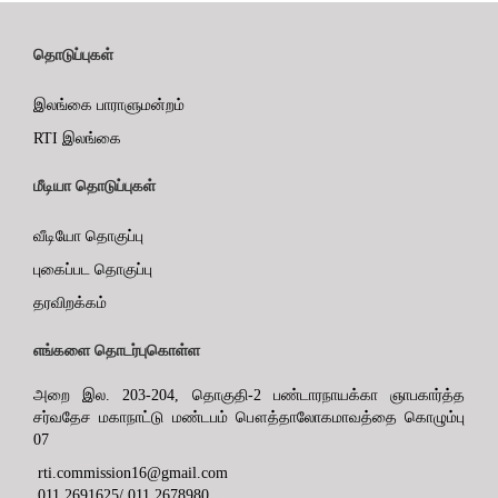
தொடுப்புகள்
இலங்கை பாராளுமன்றம்
RTI இலங்கை
மீடியா தொடுப்புகள்
வீடியோ தொகுப்பு
புகைப்பட தொகுப்பு
தரவிறக்கம்
எங்களை தொடர்புகொள்ள
அறை இல. 203-204, தொகுதி-2 பண்டாரநாயக்கா ஞாபகார்த்த
சர்வதேச மகாநாட்டு மண்டபம் பௌத்தாலோகமாவத்தை கொழும்பு
07
rti.commission16@gmail.com
011 2691625/ 011 2678980