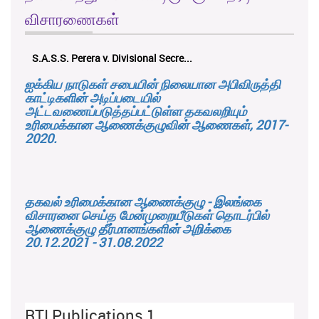
விசாரணைகள்
K.M.D.S.K. Kulatunga v. Udunuwara P...
ஐக்கிய நாடுகள் சபையின் நிலையான அபிவிருத்தி
காட்டிகளின் அடிப்படையில்
அட்டவணைப்படுத்தப்பட்டுள்ள தகவலறியும்
உரிமைக்கான ஆணைக்குழுவின் ஆணைகள், 2017-
2020.
தகவல் உரிமைக்கான ஆணைக்குழு - இலங்கை
விசாரனை செய்த மேன்முறையீடுகள் தொடர்பில்
ஆணைக்குழு தீர்மானங்களின் அறிக்கை
20.12.2021 - 31.08.2022
RTI Publications 1