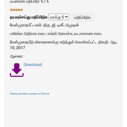
பயனாளர் மதிப்பீடு:
5
/
5
தயவுசெய்து மதிப்பிடுக
மேன்முறையீட்டாளர்: திரு. ஜி. டிலீப் அமுதன்
பகிரங்க அதிகார சபை: கல்வி அமைச்சு, வடமாகாண சபை
மேன்முறையீடு விசாரணைக்கு எடுத்துக் கொள்ளப்பட்ட திகதி: ஆடி
10, 2017
ஆணை:
Download
FaLang translation system by Faboba