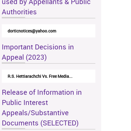
used by Appellants & Public
Authorities
rticappeals@gmail.com
Important Decisions in
Appeal (2023)
Centre for Society and Religion V...
Release of Information in
Public Interest
Appeals/Substantive
Documents (SELECTED)