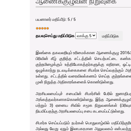
ஆணைக்குழுவின் நிறுவுகை
பயனாளர் மதிப்பீடு:
5
/
5
தயவுசெய்து மதிப்பிடுக
இலங்கை தகவலறியும் உரிமைக்கான ஆணைக்குழு 2016ஆம
பிரிவின் கீழ் குறித்த சட்டத்தின் செயற்பாட்டை கண்
குற்றமிழைக்கும் உத்தியோகத்தர்களுக்கு எதிரான, 
ஒழுக்காற்று நடவடிக்கைகளை சிபார்சு செய்வதற்கும்
உள்ளது. சட்டத்தில் வரைவிலக்கணம் செய்த குற்றங்களைச
முன் நிறுத்த அதிகாரங்களைக் கொண்டுள்ளது.
அரசியலமைப்புச் சபையின் சிபார்சின் பேரில் ஜனாதிப
அங்கத்தவர்களாககொண்டுள்ளது. இந்த ஆணைக்குழுவிற
மற்றும் 3) ஏனைய சிவில் சமூக நிறுவனங்கள் (பிரிவு
நியமிப்பதற்கு அரசியலமைப்பு சபை கடமைப்பட்டுள்ளது.
சிபார்சு செய்யப்படும் நபர்கள் பொதுவாழ்வில் மதிப்பிற
அல்லது வேறு ஏதும் இலாபகரமான அலுவலகம் என்பவற்று