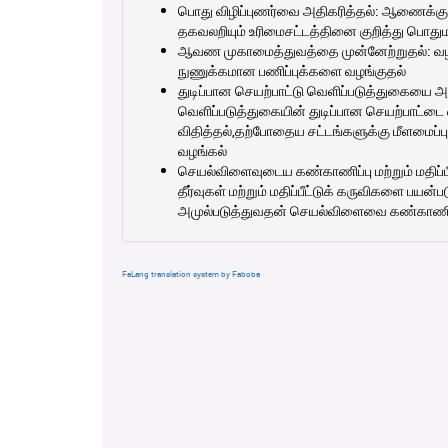
பொது விழிப்புணர்வை அதிகரித்தல்: ஆணைக்
தகவலறியும் உரிமைசட்டத்தினை குறித்து பொதும
ஆவண முகாமைத்துவத்தை முன்னேற்றுதல்: வழி
நுணுக்கமான பணிப்புக்களை வழங்குதல்
துடிப்பான செயற்பாட்டு வெளிப்படுத்துகையை 
வெளிப்படுத்துகையின் துடிப்பான செயற்பாட்ட
விதித்தல்,தற்போதைய சட்டங்களுக்கு மீளமைப்பு
வழங்கல்
செயல்விளைவுடைய கண்காணிப்பு மற்றும் மதி
தீர்வுகள் மற்றும் மதிப்பீட்டுக் கருவிகளை 
அமுல்படுத்துவதன் செயல்விளைவை கண்காணித்த
FaLang translation system by Faboba