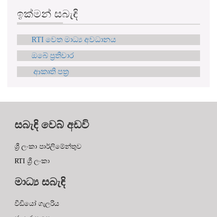
ඉක්මන් සබැඳි
RTI වෙත මාධ්‍ය අවධානය
ඔබේ ප්‍රතිචාර
ආකෘති පත්‍ර
සබැඳි වෙබ් අඩවි
ශ්‍රී ලංකා පාර්ලිමේන්තුව
RTI ශ්‍රී ලංකා
මාධ්‍ය සබැඳි
වීඩියෝ ගැලරිය