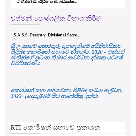
ඊ.ඒ.එන්.ඩී. එදිරිසිංහ එ. අධ්‍යක්ෂ...
වත්මන් පෞද්ගලික විභාග කිරීම්
S.A.S.S. Perera v. Divisional Secre...
ශ‍්‍රී ලංකාවේ තොරතුරු දැනගැනීමේ අයිතිවාසිකම
පිළිබඳ කොමිෂන් සභාවේ නියෝග, 2020 - එක්සත්
ජාතීන්ගේ ප්‍රධාන තිරසර සංවර්ධන දර්ශක යටතේ
වර්ගීකරණය
කොමිෂන් සභා අභියාචනා පිළිබඳ සංඛ්‍යා ලේඛන,
2022- (දෙසැම්බර් සිට අගෝස්තු) දක්වා
RTI කොමිෂන් සභාවේ ප්‍රකාශන