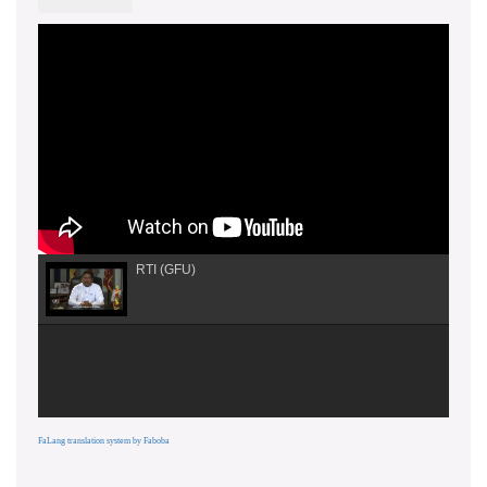
RTI (GFU)
FaLang translation system by Faboba