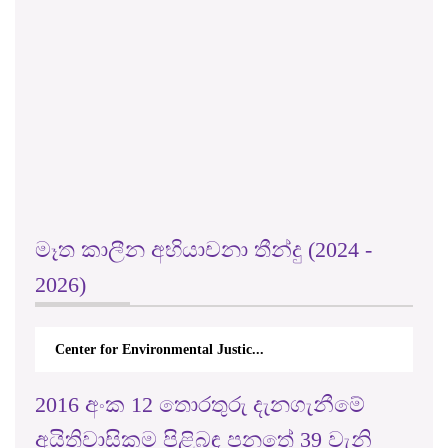
මෑත කාලීන අභියාචනා තීන්දු (2024 -
2026)
Center for Environmental Justic...
2016 අංක 12 තොරතුරු දැනගැනීමේ
අයිතිවාසිකම පිළිබඳ පනතේ 39 වැනි