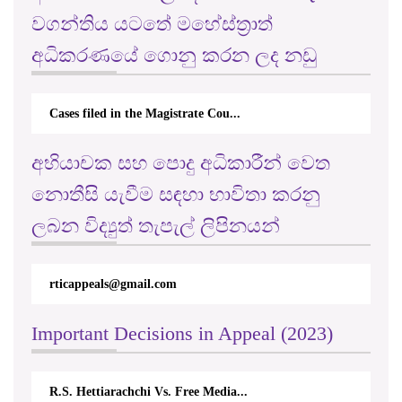
වගන්තිය යටතේ මහේස්ත්‍රාත්
අධිකරණයේ ගොනු කරන ලද නඩු
Cases filed in the Magistrate Cou...
අභියාචක සහ පොදු අධිකාරීන් වෙත
නොතීසි යැවීම සඳහා භාවිතා කරනු
ලබන විද්‍යුත් තැපැල් ලිපිනයන්
rticappeals@gmail.com
Important Decisions in Appeal (2023)
R.S. Hettiarachchi Vs. Free Media...