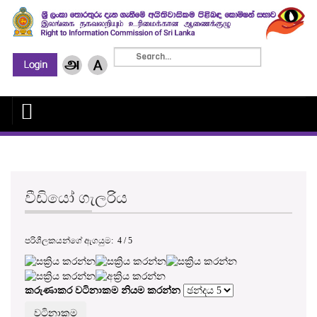
වීඩියෝ ගැලරිය
පරිශීලකයන්ගේ ඇගයුම:
4
/
5
කරුණාකර වටිනාකම නියම කරන්න