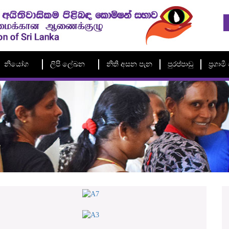
නියෝග
ලිපි ලේඛන
නිති අසන පැන
පුරප්පාඩු
ප්‍රගා