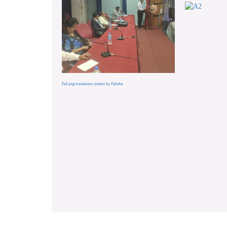
FaLang translation system by Faboba