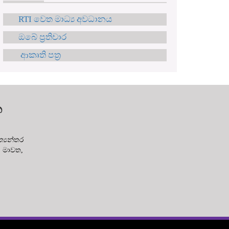
RTI වෙත මාධ්‍ය අවධානය
ඔබේ ප්‍රතිචාර
ආකෘති පත්‍ර
න
‍යන්තර
ක මාවත,