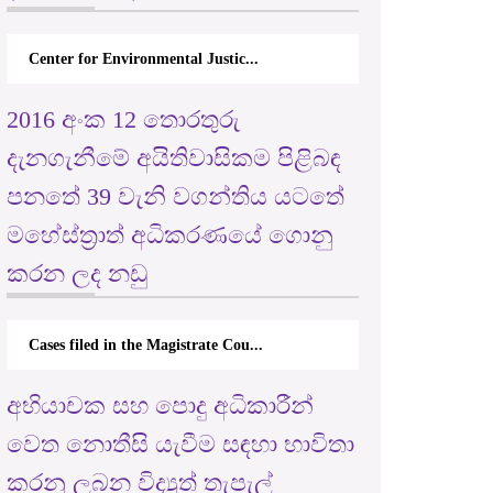
Center for Environmental Justic...
2016 අංක 12 තොරතුරු
දැනගැනීමේ අයිතිවාසිකම පිළිබඳ
පනතේ 39 වැනි වගන්තිය යටතේ
මහේස්ත්‍රාත් අධිකරණයේ ගොනු
කරන ලද නඩු
Cases filed in the Magistrate Cou...
අභියාචක සහ පොදු අධිකාරීන්
වෙත නොතීසි යැවීම සඳහා භාවිතා
කරනු ලබන විද්‍යුත් තැපැල්