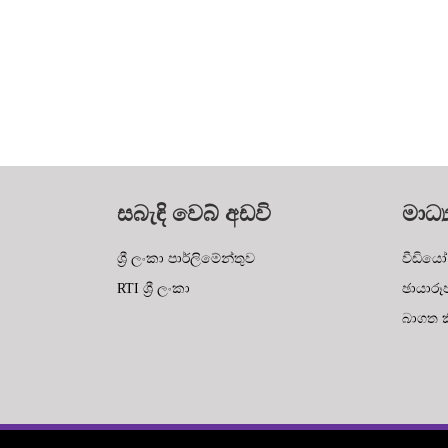
සබැඳි වෙබ් අඩවි
මාධ්‍
ශ්‍රී ලංකා පාර්ලිමේන්තුව
වීඩියෝ
RTI ශ්‍රී ලංකා
ඡායාරූ
බාගත කි