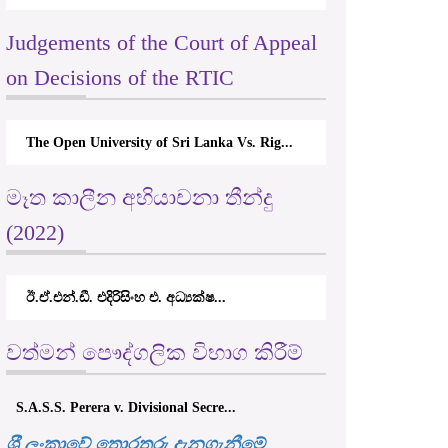
Judgements of the Court of Appeal
on Decisions of the RTIC
The Open University of Sri Lanka Vs. Rig...
මෑත කාලීන අභියාචනා තීන්දු
(2022)
ඊ.ඒ.එන්.ඩී. එදිරිසිංහ එ. අධ්‍යක්ෂ...
වත්මන් පෞද්ගලික විභාග කිරීම්
S.A.S.S. Perera v. Divisional Secre...
ශ‍්‍රී ලංකාවේ තොරතුරු දැනගැනීමේ