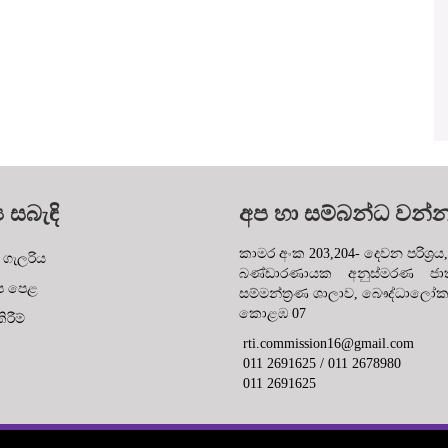
ය සබැඳි
අප හා සම්බන්ධ වන්
කාමර අංක 203,204- දෙවන පරිශ්‍රය,
 ගැලරිය
බණ්ඩාරණායක අනුස්මරණ ජාත්
ප පෙළ
සම්මන්ත්‍රණ ශාලාව, බෞද්ධාලෝ
කොළඹ 07
රීම්
rti.commission16@gmail.com
011 2691625 / 011 2678980
011 2691625