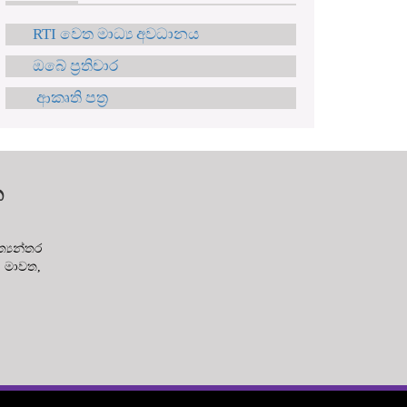
RTI වෙත මාධ්‍ය අවධානය
ඔබේ ප්‍රතිචාර
ආකෘති පත්‍ර
න
‍යන්තර
ක මාවත,