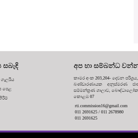
ය සබැඳි
අප හා සම්බන්ධ වන්
කාමර අංක 203,204- දෙවන පරිශ්‍රය,
 ගැලරිය
බණ්ඩාරණායක අනුස්මරණ ජාත්
ප පෙළ
සම්මන්ත්‍රණ ශාලාව, බෞද්ධාලෝ
කොළඹ 07
රීම්
rti.commission16@gmail.com
011 2691625 / 011 2678980
011 2691625