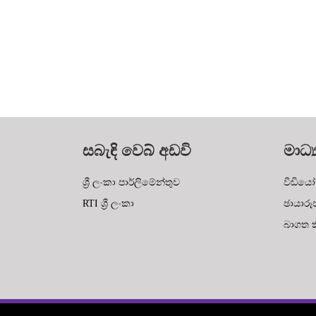
සබැඳි වෙබ් අඩවි
මාධ්‍
ශ්‍රී ලංකා පාර්ලිමේන්තුව
වීඩියෝ
RTI ශ්‍රී ලංකා
ඡායාරූ
බාගත කි