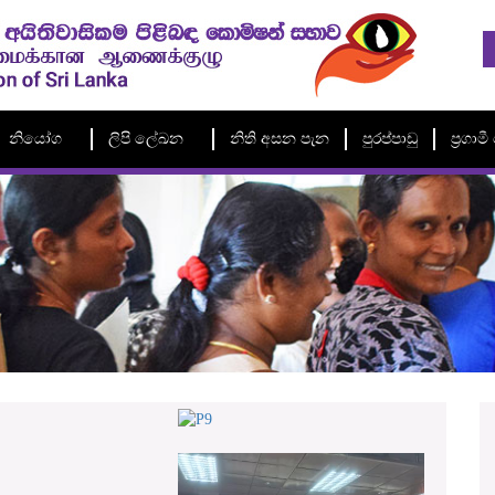
නියෝග
ලිපි ලේඛන
නිති අසන පැන
පුරප්පාඩු
ප්‍රගා