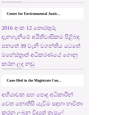
Center for Environmental Justic...
2016 අංක 12 තොරතුරු
දැනගැනීමේ අයිතිවාසිකම පිළිබඳ
පනතේ 39 වැනි වගන්තිය යටතේ
මහේස්ත්‍රාත් අධිකරණයේ ගොනු
කරන ලද නඩු
Cases filed in the Magistrate Cou...
අභියාචක සහ පොදු අධිකාරීන්
වෙත නොතීසි යැවීම සඳහා භාවිතා
කරනු ලබන විද්‍යුත් තැපැල්