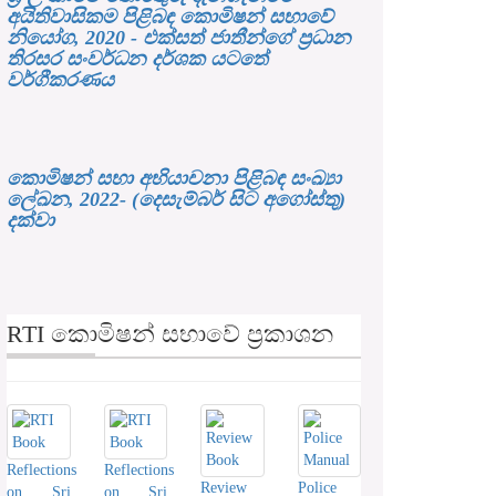
අයිතිවාසිකම පිළිබඳ කොමිෂන් සභාවේ
නියෝග, 2020 - එක්සත් ජාතීන්ගේ ප්‍රධාන
තිරසර සංවර්ධන දර්ශක යටතේ
වර්ගීකරණය
කොමිෂන් සභා අභියාචනා පිළිබඳ සංඛ්‍යා
ලේඛන, 2022- (දෙසැම්බර් සිට අගෝස්තු)
දක්වා
RTI කොමිෂන් සභාවේ ප්‍රකාශන
Reflections
Reflections
Review
Police
on Sri
on Sri