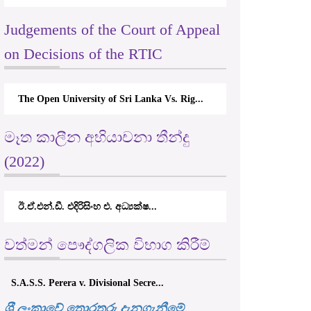
Judgements of the Court of Appeal
on Decisions of the RTIC
The Open University of Sri Lanka Vs. Rig...
මෑත කාලීන අභියාචනා තීන්දු
(2022)
ඊ.ඒ.එන්.ඩී. එදිරිසිංහ එ. අධ්‍යක්ෂ...
වත්මන් පෞද්ගලික විභාග කිරීම්
S.A.S.S. Perera v. Divisional Secre...
ශ‍්‍රී ලංකාවේ තොරතුරු දැනගැනීමේ