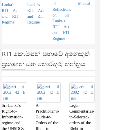
of
Manual
Lanka's
Lanka's
Reflections
RTI Act
RTI Act
on Sri
and RTI
and RTI
Lanka's
Regime
Regime
RTI Act
and RTI
Regime
RTI කොමිෂන් සභාවේ අනෙකුත්
ප්‍රකාශන සහ තොරතුරු තන්ත්‍රය
Sri-Lanka's-
A-
Legal-
Right-to-
Practitioner’s-
Commentaries-
Information-
Guide-to-
to-Selected-
regime-and-
Orders-of-the
orders-of-the-
the-UNSDGs-
Right-to-
Right-to-