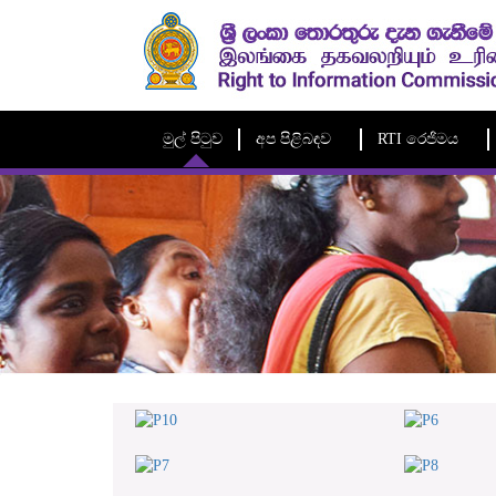
මුල් පිටුව
අප පිළිබඳව
RTI රෙජිමය