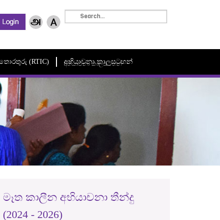
මී තොරතුරු (RTIC)
අභියාචනා කාලසටහන්
අභියාචනා කාලසටහන්
මෑත කාලීන අභියාචනා තීන්දු
(2024 - 2026)