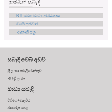
ඉක්මන් සබැඳි
RTI වෙත මාධ්‍ය අවධානය
ඔබේ ප්‍රතිචාර
ආකෘති පත්‍ර
සබැඳි වෙබ් අඩවි
ශ්‍රී ලංකා පාර්ලිමේන්තුව
RTI ශ්‍රී ලංකා
මාධ්‍ය සබැඳි
වීඩියෝ ගැලරිය
ඡායාරූප පෙළ