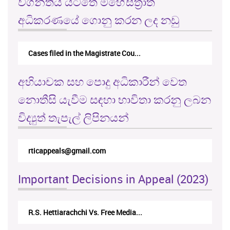
වගන්තිය යටතේ මහේස්ත්‍රාත්
අධිකරණයේ ගොනු කරන ලද නඩු
Cases filed in the Magistrate Cou...
අභියාචක සහ පොදු අධිකාරීන් වෙත
නොතීසි යැවීම සඳහා භාවිතා කරනු ලබන
විද්‍යුත් තැපැල් ලිපිනයන්
rticappeals@gmail.com
Important Decisions in Appeal (2023)
R.S. Hettiarachchi Vs. Free Media...