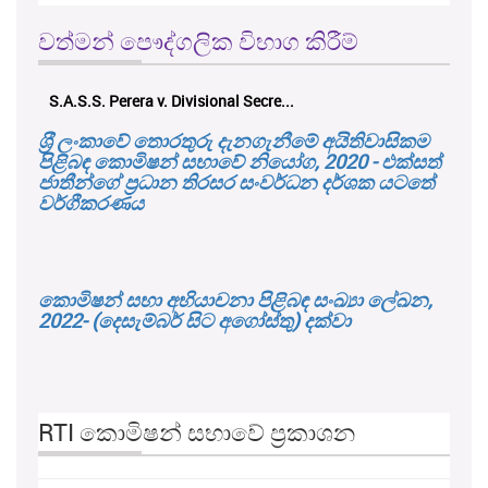
වත්මන් පෞද්ගලික විභාග කිරීම්
S.A.S.S. Perera v. Divisional Secre...
ශ‍්‍රී ලංකාවේ තොරතුරු දැනගැනීමේ අයිතිවාසිකම
පිළිබඳ කොමිෂන් සභාවේ නියෝග, 2020 - එක්සත්
ජාතීන්ගේ ප්‍රධාන තිරසර සංවර්ධන දර්ශක යටතේ
වර්ගීකරණය
කොමිෂන් සභා අභියාචනා පිළිබඳ සංඛ්‍යා ලේඛන,
2022- (දෙසැම්බර් සිට අගෝස්තු) දක්වා
RTI කොමිෂන් සභාවේ ප්‍රකාශන