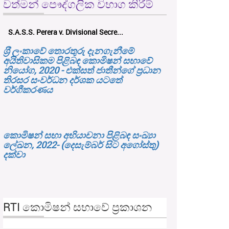
වත්මන් පෞද්ගලික විභාග කිරීම්
S.A.S.S. Perera v. Divisional Secre...
ශ‍්‍රී ලංකාවේ තොරතුරු දැනගැනීමේ
අයිතිවාසිකම පිළිබඳ කොමිෂන් සභාවේ
නියෝග, 2020 - එක්සත් ජාතීන්ගේ ප්‍රධාන
තිරසර සංවර්ධන දර්ශක යටතේ
වර්ගීකරණය
කොමිෂන් සභා අභියාචනා පිළිබඳ සංඛ්‍යා
ලේඛන, 2022- (දෙසැම්බර් සිට අගෝස්තු)
දක්වා
RTI කොමිෂන් සභාවේ ප්‍රකාශන