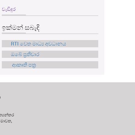
වැඩිදුර
ඉක්මන් සබැඳි
RTI වෙත මාධ්‍ය අවධානය
ඔබේ ප්‍රතිචාර
ආකෘති පත්‍ර
න
‍යන්තර
 මාවත,