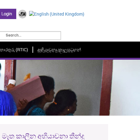
ී තොරතුරු (RTIC)
අභියාචනා කාලසටහන්
අභියාචනා කාලසටහන්
මෑත කාලීන අභියාචනා තීන්දු