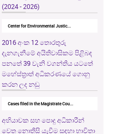
(2024 - 2026)
Center for Environmental Justic...
2016 අංක 12 තොරතුරු
දැනගැනීමේ අයිතිවාසිකම පිළිබඳ
පනතේ 39 වැනි වගන්තිය යටතේ
මහේස්ත්‍රාත් අධිකරණයේ ගොනු
කරන ලද නඩු
Cases filed in the Magistrate Cou...
අභියාචක සහ පොදු අධිකාරීන්
වෙත නොතීසි යැවීම සඳහා භාවිතා