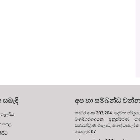
ය සබැඳි
අප හා සම්බන්ධ වන්
කාමර අංක 203,204- දෙවන පරිශ්‍රය,
 ගැලරිය
බණ්ඩාරණායක අනුස්මරණ ජාත්
ප පෙළ
සම්මන්ත්‍රණ ශාලාව, බෞද්ධාලෝක
කොළඹ 07
රීම්