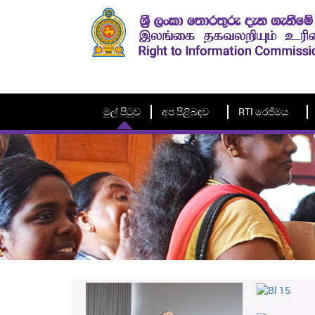
මුල් පිටුව
අප පිළිබඳව
RTI රෙජිමය