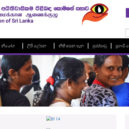
නියෝග
ලිපි ලේඛන
නිති අසන පැන
පුරප්පාඩු
ප්‍රගාම