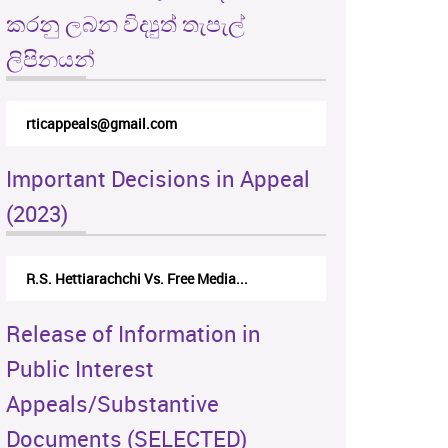
කරනු ලබන විද්‍යුත් තැපැල්
ලිපිනයන්
rticappeals@gmail.com
Important Decisions in Appeal
(2023)
R.S. Hettiarachchi Vs. Free Media...
Release of Information in
Public Interest
Appeals/Substantive
Documents (SELECTED)