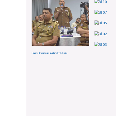
FaLang translation system by Faboba