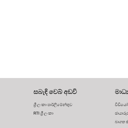
සබැඳි වෙබ් අඩවි
මාධ්‍
ශ්‍රී ලංකා පාර්ලිමේන්තුව
වීඩියෝ
RTI ශ්‍රී ලංකා
ඡායාරූ
බාගත කි