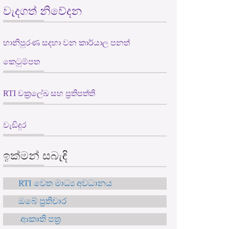
වැදගත් නිවේදන
හානිපුරණ සදහා වන කාර්යාල පනත්
කෙටුම්පත
RTI චක්‍රලේඛ සහ ප්‍රතිපත්ති
වැඩිදුර
ඉක්මන් සබැඳි
RTI වෙත මාධ්‍ය අවධානය
ඔබේ ප්‍රතිචාර
ආකෘති පත්‍ර