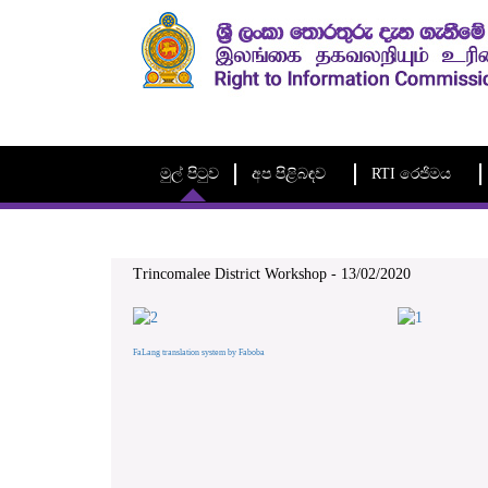
මුල් පිටුව
අප පිළිබඳව
RTI රෙජිමය
Trincomalee District Workshop - 13/02/2020
FaLang translation system by Faboba