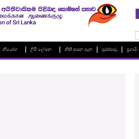
නියෝග
ලිපි ලේඛන
නිති අසන පැන
පුරප්පාඩු
ප්‍රගා