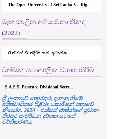
The Open University of Sri Lanka Vs. Rig...
මෑත කාලීන අභියාචනා තීන්දු
(2022)
ඊ.ඒ.එන්.ඩී. එදිරිසිංහ එ. අධ්‍යක්ෂ...
වත්මන් පෞද්ගලික විභාග කිරීම්
S.A.S.S. Perera v. Divisional Secre...
ශ‍්‍රී ලංකාවේ තොරතුරු දැනගැනීමේ
අයිතිවාසිකම පිළිබඳ කොමිෂන් සභාවේ
නියෝග, 2020 - එක්සත් ජාතීන්ගේ ප්‍රධාන
තිරසර සංවර්ධන දර්ශක යටතේ
වර්ගීකරණය