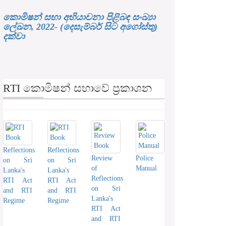
කොමිෂන් සභා අභියාචනා පිළිබඳ සංඛ්‍යා
ලේඛන, 2022- (දෙසැම්බර් සිට අගෝස්තු)
දක්වා
RTI කොමිෂන් සභාවේ ප්‍රකාශන
Reflections
Reflections
Review
Police
on Sri
on Sri
of
Manual
Lanka's
Lanka's
Reflections
RTI Act
RTI Act
on Sri
and RTI
and RTI
Lanka's
Regime
Regime
RTI Act
and RTI