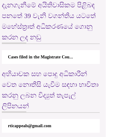
දැනගැනීමේ අයිතිවාසිකම පිළිබඳ
පනතේ 39 වැනි වගන්තිය යටතේ
මහේස්ත්‍රාත් අධිකරණයේ ගොනු
කරන ලද නඩු
Cases filed in the Magistrate Cou...
අභියාචක සහ පොදු අධිකාරීන්
වෙත නොතීසි යැවීම සඳහා භාවිතා
කරනු ලබන විද්‍යුත් තැපැල්
ලිපිනයන්
rticappeals@gmail.com