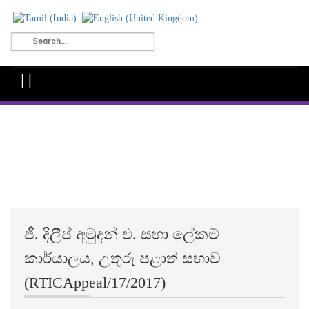
ජී. දිලීප් අමුදන් එ. සභා ලේකම්
කාර්යාලය, උතුරු පළාත් සභාව
(RTICAppeal/17/2017)
"...තොරතුරු ලබා ගැනීමේ
අයිතිවාසිකම බලාත්මක කිරීම