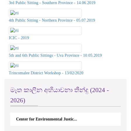
4th Public Sitting - Northern Province - 05.07.2019
ICIC - 2019
5th and 6th Public Sittings - Uva Province - 10.05.2019
Trincomalee District Workshop - 13/02/2020
මෑත කාලීන අභියාචනා තීන්දු (2024 -
2026)
තොරතුරු දැනගැනීමේ
අයිතිවාසිකම පිළිබඳ කොමිෂන්
සභාවේ වැඩබලන අධ්‍යක්ෂ
ජෙනරාල්වරයා වන
mental Justic...
M.F.A. Mansoor V. Ministry of
එස්.ආර්.ඩබ්.එම්.ආර්.පී සත්කුමාර
මහතා "ගමට තොරතුරු පනත"
වැඩසටහන අමතමින්
2016 අංක 12 තොරතුරු දැනගැනීමේ