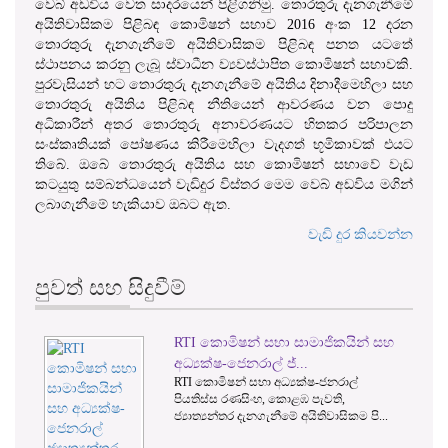
වෙබ් අඩවිය වෙත සාදරයෙන් පිළිගනිමු. තොරතුරු දැනගැනීමේ
අයිතිවාසිකම පිළිබඳ කොමිෂන් සභාව 2016 අංක 12 දරන
තොරතුරු දැනගැනීමේ අයිතිවාසිකම පිළිබඳ පනත යටතේ
ස්ථාපනය කරනු ලැබූ ස්වාධීන ව්‍යවස්ථාපිත කොමිෂන් සභාවකි.
පුරවැසියන් හට තොරතුරු දැනගැනීමේ අයිතිය දිනාදීමෙහිලා සහ
තොරතුරු අයිතිය පිළිබඳ නීතියෙන් ආවරණය වන පොදු
අධිකාරීන් අතර තොරතුරු අනාවරණයට හිතකර පරිපාලන
සංස්කෘතියක් පෝෂණය කිරීමෙහිලා වැදගත් භූමිකාවක් එයට
තිබේ. ඔබේ තොරතුරු අයිතිය සහ කොමිෂන් සභාවේ වැඩ
කටයුතු සම්බන්ධයෙන් වැඩිදුර විස්තර මෙම වෙබ් අඩවිය මගින්
ලබාගැනීමේ හැකියාව ඔබට ඇත.
වැඩි දුර කියවන්න
පුවත් සහ සිදුවීම්
TI කොමිෂන් සභා සාමාජිකයින් සහ
වාර්තා කළ
1
2
3
්‍යක්ෂ-ජෙනරාල් ජ්...
වගන්තිය ට අ
I කොමිෂන් සභා අධ්‍යක්ෂ-ජනරාල්
වාර්තා කළමන
යතිස්ස රණසිංහ, කොළඹ පැවති,
වගන්තිය ට අද
‍යාත්‍යන්තර දැනගැනීමේ අයිතිවාසිකම පි...
මාර්ගෝපදේශ ප
අගෝස...