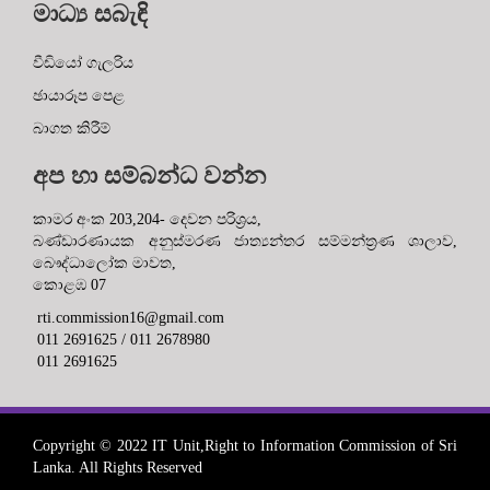
වීඩියෝ ගැලරිය
ඡායාරූප පෙළ
බාගත කිරීම්
අප හා සම්බන්ධ වන්න
කාමර අංක 203,204- දෙවන පරිශ්‍රය,
බණ්ඩාරණායක අනුස්මරණ ජාත්‍යන්තර සම්මන්ත්‍රණ ශාලාව,
බෞද්ධාලෝක මාවත,
කොළඹ 07
rti.commission16@gmail.com
011 2691625 / 011 2678980
011 2691625
Copyright © 2022 IT Unit,Right to Information Commission of Sri
Lanka. All Rights Reserved
Solution by IT Unit RTIC