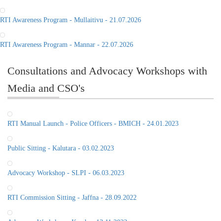
RTI Awareness Program - Mannar - 22.07.2026
Consultations and Advocacy Workshops with
Media and CSO's
RTI Manual Launch - Police Officers - BMICH - 24.01.2023
Public Sitting - Kalutara - 03.02.2023
Advocacy Workshop - SLPI - 06.03.2023
ශ‍්‍රී ලංකා තොරතුරු දැනගැනීමේ
කොමිසමේ "ගමට තොරතුරු
RTI Commission Sitting - Jaffna - 28.09.2022
පනත"මහජන සභාවාරයේදී
මහජනතාව හා නිළධාරීන් ප‍්‍රශ්න
යොමුකරමින්. දිස්ත්‍රික් ලේකම්
Advocacy Workshop - Kandy - 13.11.2022
කාර්යාලය, මාතලේ - 2022.06.21
වන දින.