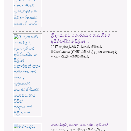
‍රී ලංකාවේ තොරතුරු දැනගැනීමේ
කොමිසමෙහි 
ිතිවාසිකම පිළිබඳ...
ක්‍රියාත්මක සැ
17 සැප්තැම්බර් 7- මානව හිමිකම්
තොරතුරු දැනගැන
්‍යස්ථානය (CHR) විසින් ශ්‍රී ලංකා තොරතුරු
කොමිෂන් සභාවෙ
නගැනීමේ අයිතිවාසිකම...
ගම්මන්පිල මහතා
RTI කොමිසම
ප්‍රශ්නවලට මු
2017 ජාතික අයවැ
කොමිෂන් සභාවට
නොවීම හේතුවෙන්
ොරතුරු පනත පොදුජන අවියක්
ොරතුරු දැනගැනීමේ අයිතිය පිළිබඳ