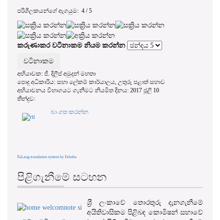
මගින් පොදු අධිකාරි වල
පරිශීලකයන්ගේ ඇගයුම:
4
/
5
විනිවිදභාවය සහ වගකීම පිළිබඳ
සංස්කෘතියක් පෝෂණය කිරීමේ
අවශ්‍යතාවක් පැන නැගී ඇති
බැවින්..." - පූර්විකාව, 2016 අංක 12
කරුණාකර වටිනාකම නියම කරන්න
දරන තොරතුරු දැනගැනීමේ
අයිතිවාසිකම පිළිබඳ පනත
අභියාචක: ජී. දිලීප් අමුදන් මහතා
පොදු අධිකාරිය: සභා ලේකම් කාර්යාලය, උතුරු පළාත් සභාව
අභියාචනය විභාගයට ගැනීමට නියමිත දිනය: 2017 ජූලි 10
තීන්දුව:
බා ගත කරන්න
FaLang translation system by Faboba
පිළිගැනීමේ සටහන
ශ‍්‍රී ලංකාවේ තොරතුරු දැනගැනීමේ
අයිතිවාසිකම පිළිබඳ කොමිෂන් සභාවේ