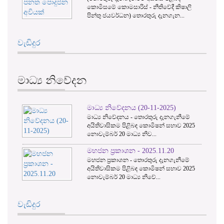
මිසමේ කොමසාරිස් - නීතිවේදී කිෂාලි
න්තු ජයවර්ධන) තොරතුරු දැනගැන...
වැඩිදුර
මාධ්‍ය නිවේදන
මාධ්‍ය නිවේදනය (20-11-2025)
මාධ්‍ය නිවේදනය - තොරතුරු දැනගැනීමේ
අයිතිවාසිකම පිළිබඳ කොමිෂන් සභාව 2025
නොවැම්බර් 20 මාධ්‍ය නිව...
මහජන ප්‍රකාශන - 2025.11.20
මහජන ප්‍රකාශන - තොරතුරු දැනගැනීමේ
අයිතිවාසිකම පිළිබඳ කොමිෂන් සභාව 2025
නොවැම්බර් 20 මාධ්‍ය නිවේ...
වැඩිදුර