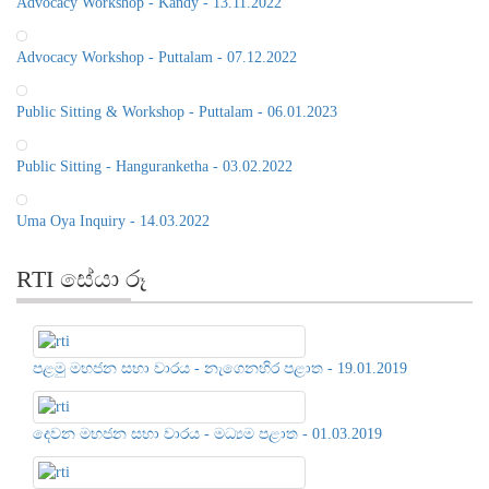
Advocacy Workshop - Puttalam - 07.12.2022
Public Sitting & Workshop - Puttalam - 06.01.2023
Public Sitting - Hanguranketha - 03.02.2022
Uma Oya Inquiry - 14.03.2022
RTI සේයා රූ
පළමු මහජන සභා වාරය - නැගෙනහිර පළාත - 19.01.2019
ශ‍්‍රී ලංකා තොරතුරු දැනගැනීමේ
කොමිසමේ "ගමට තොරතුරු
පනත"මහජන සභාවාරයේදී
දෙවන මහජන සභා වාරය - මධ්‍යම පළාත - 01.03.2019
මහජනතාව හා නිළධාරීන් ප‍්‍රශ්න
යොමුකරමින්. දිස්ත්‍රික් ලේකම්
කාර්යාලය, මාතලේ - 2022.06.21
3rd Public Sitting - Southern Province - 14.06.2019
වන දින.