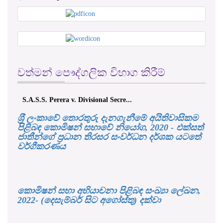
වත්මන් පෞද්ගලික විභාග කිරීම්
erera v. Divisional Secre...
එච්. චන්ද්‍රසේන එ. ප්‍
ශ‍්‍රී ලංකාවේ තොරතුරු දැනගැනීමේ අයිතිවාසිකම
පිළිබඳ කොමිෂන් සභාවේ නියෝග, 2020 - එක්සත්
ජාතීන්ගේ ප්‍රධාන තිරසර සංවර්ධන දර්ශක යටතේ
වර්ගීකරණය
කොමිෂන් සභා අභියාචනා පිළිබඳ සංඛ්‍යා ලේඛන,
2022- (දෙසැම්බර් සිට අගෝස්තු) දක්වා