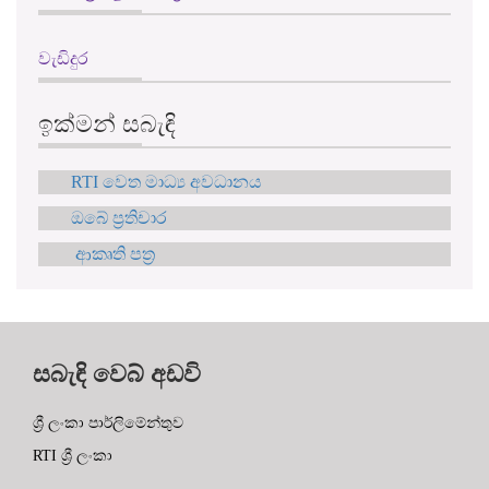
වැඩිදුර
ඉක්මන් සබැඳි
RTI වෙත මාධ්‍ය අවධානය
ඔබේ ප්‍රතිචාර
ආකෘති පත්‍ර
සබැඳි වෙබ් අඩවි
ශ්‍රී ලංකා පාර්ලිමේන්තුව
RTI ශ්‍රී ලංකා
මාධ්‍ය සබැඳි