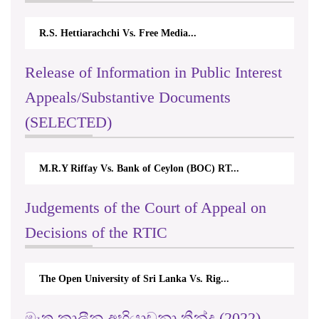
chi Vs. Free Media...
Centre for Society and Reli
Release of Information in Public Interest
Appeals/Substantive Documents
(SELECTED)
s. Bank of Ceylon (BOC) RT...
Nirmala Kannangara Vs.L
Judgements of the Court of Appeal on
Decisions of the RTIC
University of Sri Lanka Vs. Rig...
The Monetary Board 
දකුණු පළාත් සභා වැඩසටහන
මෑත කාලීන අභියාචනා තීන්දු (2022)