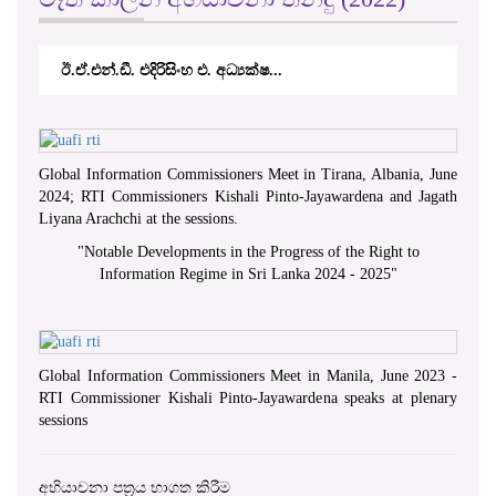
ී. එදිරිසිංහ එ. අධ්‍යක්ෂ...
කේ.වී.කේ. නවරත්න 
Global Information Commissioners Meet in Tirana, Albania, June
2024; RTI Commissioners Kishali Pinto-Jayawardena and Jagath
Liyana Arachchi at the sessions.
"
Notable Developments in the Progress of the Right to
Information Regime in Sri Lanka 2024 - 2025
"
Global Information Commissioners Meet in Manila, June 2023 -
RTI Commissioner Kishali Pinto-Jayawardena speaks at plenary
sessions
අභියාචනා පත්‍රය භාගත කිරීම