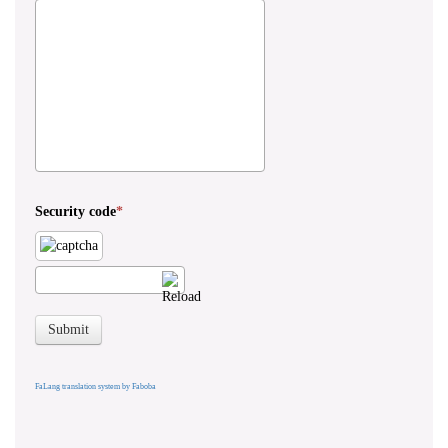
Security code
Submit
FaLang translation system by Faboba