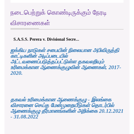
நடைபெற்றுக் கொண்டிருக்கும் நேரடி
விசாரணைகள்
S.A.S.S. Perera v. Divisional Secre...
ஐக்கிய நாடுகள் சபையின் நிலையான அபிவிருத்தி
காட்டிகளின் அடிப்படையில்
அட்டவணைப்படுத்தப்பட்டுள்ள தகவலறியும்
உரிமைக்கான ஆணைக்குழுவின் ஆணைகள், 2017-
2020.
தகவல் உரிமைக்கான ஆணைக்குழு - இலங்கை
விசாரனை செய்த மேன்முறையீடுகள் தொடர்பில்
ஆணைக்குழு தீர்மானங்களின் அறிக்கை 20.12.2021
- 31.08.2022