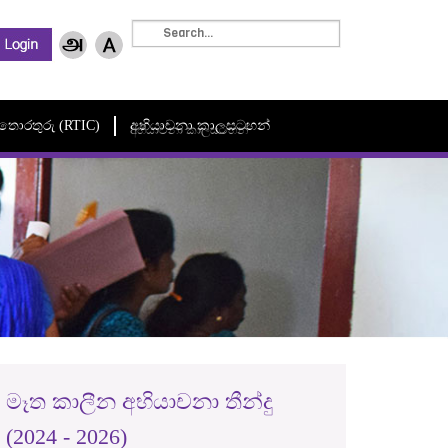
මී තොරතුරු (RTIC)
අභියාචනා කාලසටහන්
අභියාචනා කාලසටහන්
මෑත කාලීන අභියාචනා තීන්දු
(2024 - 2026)