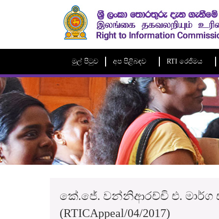
මුල් පිටුව
අප පිළිබඳව
RTI රෙජිමය
කේ.ජේ. වන්නිආරච්චි එ. මාර්ග
(RTICAppeal/04/2017)