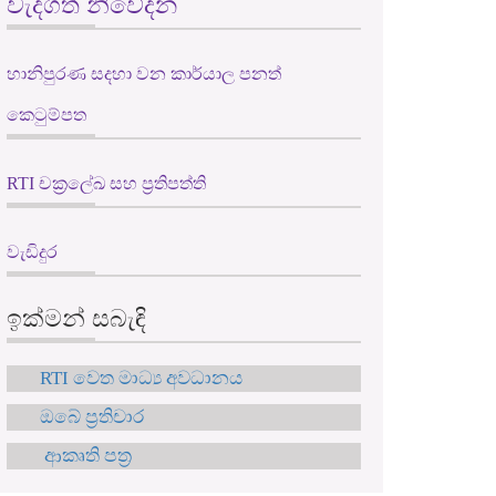
වැදගත් නිවේදන
හානිපුරණ සදහා වන කාර්යාල පනත්
කෙටුම්පත
RTI චක්‍රලේඛ සහ ප්‍රතිපත්ති
වැඩිදුර
ඉක්මන් සබැඳි
RTI වෙත මාධ්‍ය අවධානය
ඔබේ ප්‍රතිචාර
ආකෘති පත්‍ර