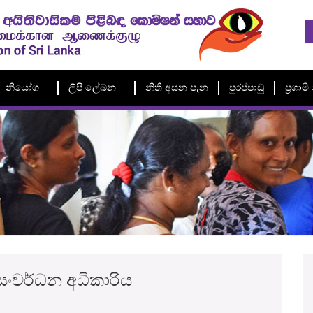
නියෝග
ලිපි ලේඛන
නිති අසන පැන
පුරප්පාඩු
ප්‍රගා
 සංවර්ධන අධිකාරිය