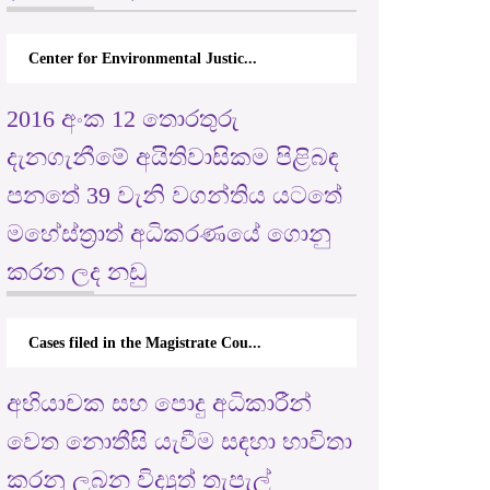
Center for Environmental Justic...
2016 අංක 12 තොරතුරු
දැනගැනීමේ අයිතිවාසිකම පිළිබඳ
පනතේ 39 වැනි වගන්තිය යටතේ
මහේස්ත්‍රාත් අධිකරණයේ ගොනු
කරන ලද නඩු
Cases filed in the Magistrate Cou...
අභියාචක සහ පොදු අධිකාරීන්
වෙත නොතීසි යැවීම සඳහා භාවිතා
කරනු ලබන විද්‍යුත් තැපැල්