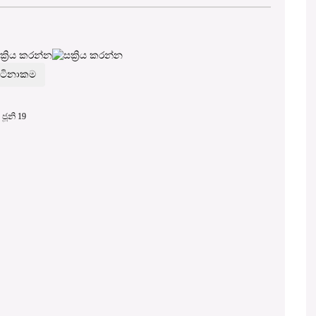
ජූනි 19