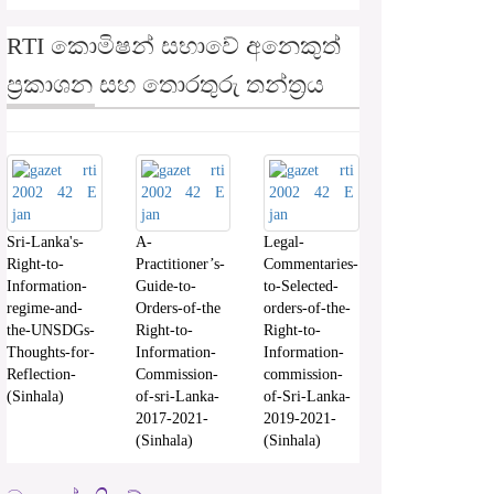
RTI කොමිෂන් සභාවේ අනෙකුත්
ප්‍රකාශන සහ තොරතුරු තන්ත්‍රය
Sri-Lanka's-
A-
Legal-
Right-to-
Practitioner’s-
Commentaries-
Information-
Guide-to-
to-Selected-
regime-and-
Orders-of-the
orders-of-the-
the-UNSDGs-
Right-to-
Right-to-
Thoughts-for-
Information-
Information-
Reflection-
Commission-
commission-
(Sinhala)
of-sri-Lanka-
of-Sri-Lanka-
2017-2021-
2019-2021-
(Sinhala)
(Sinhala)