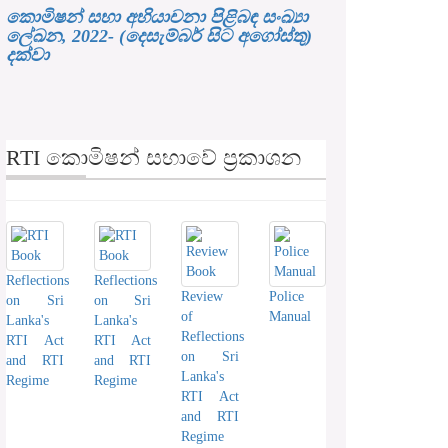
කොමිෂන් සභා අභියාචනා පිළිබඳ සංඛ්‍යා
ලේඛන, 2022- (දෙසැම්බර් සිට අගෝස්තු)
දක්වා
RTI කොමිෂන් සභාවේ ප්‍රකාශන
Reflections
Reflections
Review
Police
on Sri
on Sri
of
Manual
Lanka's
Lanka's
Reflections
RTI Act
RTI Act
on Sri
and RTI
and RTI
Lanka's
Regime
Regime
RTI Act
and RTI
Regime