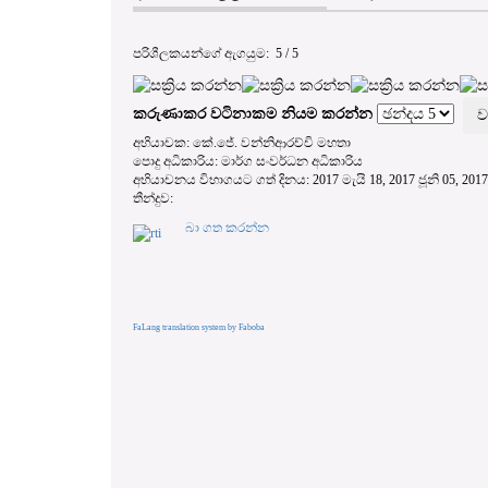
පරිශීලකයන්ගේ ඇගයුම:
5
/
5
කරුණාකර වටිනාකම නියම කරන්න
අභියාචක: කේ.ජේ. වන්නිආරච්චි මහතා
පොදු අධිකාරිය: මාර්ග සංවර්ධන අධිකාරිය
අභියාචනය විභාගයට ගත් දිනය: 2017 මැයි 18, 2017 ජූනි 05, 2017 
තීන්දුව:
බා ගත කරන්න
FaLang translation system by Faboba