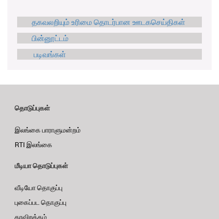
தகவலறியும் உரிமை தொடர்பான ஊடகசெய்திகள்
பின்னூட்டம்
படிவங்கள்
தொடுப்புகள்
இலங்கை பாராளுமன்றம்
RTI இலங்கை
மீடியா தொடுப்புகள்
வீடியோ தொகுப்பு
புகைப்பட தொகுப்பு
தரவிறக்கம்