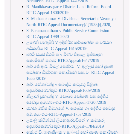
Architects -RTIC-Appeal-1440/2019
R. Manikkavasagar v District Land Reform Board-
RTIC-Appeal-1800/2019
S. Mathanakumar V. Divisional Secretariat Vavuniya
North-RTIC Appeal Documentary)/ [1933]/[2020]
S. Paramanantham v Public Service Commission-
RTIC-Appeal-1989-2020
උදේනි චන්ද්‍රසිරි V ඉදිකිරීම් කර්මාන්ද්‍ත සංවර්ධන
අධිකාරිය-RTIC-Appeal-1615/2019
බර්ටි ඩයස් වීරසිංහ v විශ්ව විද්‍යාල ප්‍රතිපාදන
කොමිෂන් සභාව-RTIC/Appeal/1647/2019
ආර්.ජේ.ආර්. විමල් ජෙජර්රා. V. අල්ලස් හෝ දූෂණ
චෝදනා විමර්ශන කොමිෂන් සභාව -RTIC-Appeal-
1655 /2019
ආර්. තේනබන්දු v බෞද්ධ කටයුතු පිළිබඳ
දෙපාර්තමේන්තුව-RTIC/Appeal/1669/2019
නිලාන් ප්‍රනාන්දු V. සෞඛ්‍ය පෝෂණ සහ දේශීය
වෛද්‍ය අමාත්‍යාංශය-RTIC-Appeal-1720 /2019
ජනක මතිෂ මීමනගේ V. සෞඛ්‍ය හා දේශීය වෛද්‍ය
අමාත්‍යාංශය-RTIC-Appeal-1757/2019
උපාලි ක්වින්ටස් ලියනආරච්චිගේ V කම්කරු
දෙපාර්තෙම්න්තුෙව්-RTIC-Appeal-1784/2019
කේ.ඒ.ඩී. ගුණතිලක v අල්ලස් හෝ දූෂණ කොමිෂන්