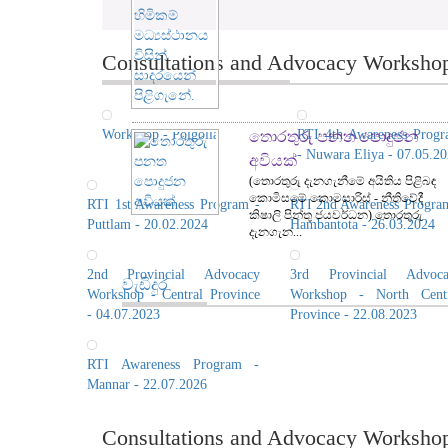
Consultations and Advocacy Workshops
Workshop - Polgolla
RTI 4th Awareness Prog
තොරතුරු පනත පොදුජන
- Nuwara Eliya - 07.05.2
අවියක්
(තොරතුරු දැනගැනීමේ අයිතිය පිළිබඳ
කොමිසමේ කොමසාරිස් - නීතිවේදී
RTI 1st Awareness Program -
RTI 2nd Awareness Progra
කිෂාලි පින්තු ජයවර්ධන) තොරතුරු
Puttlam - 20.02.2024
Hambantota - 26.03.2024
දැනගැන...
2nd Provincial Advocacy
3rd Provincial Advoca
වැඩිදුර
Workshop - Central Province
Workshop - North Centr
- 04.07.2023
Province - 22.08.2023
RTI Awareness Program -
Mannar - 22.07.2026
Consultations and Advocacy Worksho