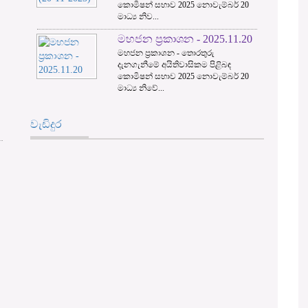
කොමිෂන් සභාව 2025 නොවැම්බර් 20
මාධ්‍ය නිව...
මහජන ප්‍රකාශන - 2025.11.20
මහජන ප්‍රකාශන - තොරතුරු
දැනගැනීමේ අයිතිවාසිකම පිළිබඳ
කොමිෂන් සභාව 2025 නොවැම්බර් 20
මාධ්‍ය නිවේ...
වැඩිදුර