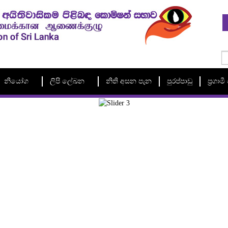
නියෝග
ලිපි ලේඛන
නිති අසන පැන
පුරප්පාඩු
ප්‍රගා