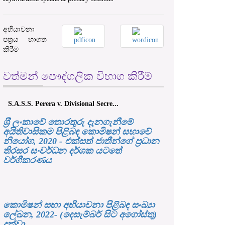
අභියාචනා
පත්‍රය භාගත
කිරීම
වත්මන් පෞද්ගලික විභාග කිරීම්
S.A.S.S. Perera v. Divisional Secre...
ශ‍්‍රී ලංකාවේ තොරතුරු දැනගැනීමේ
අයිතිවාසිකම පිළිබඳ කොමිෂන් සභාවේ
නියෝග, 2020 - එක්සත් ජාතීන්ගේ ප්‍රධාන
තිරසර සංවර්ධන දර්ශක යටතේ
වර්ගීකරණය
කොමිෂන් සභා අභියාචනා පිළිබඳ සංඛ්‍යා
ලේඛන, 2022- (දෙසැම්බර් සිට අගෝස්තු)
දක්වා