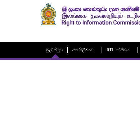
මුල් පිටුව
අප පිළිබඳව
RTI රෙජිමය