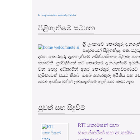
FaLang translation system by Faboba
පිළිගැනීමේ සටහන
ශ‍්‍රී ලංකාවේ තොරතුරු දැන
සාදරයෙන් පිළිගනිමු. තොරතුර
දරන තොරතුරු දැනගැනීමේ අයිතිවාසිකම පිළිබඳ පනත
සභාවකි. පුරවැසියන් හට තොරතුරු දැනගැනීමේ අයිති
වන පොදු අධිකාරීන් අතර තොරතුරු අනාවරණයට හ
භූමිකාවක් එයට තිබේ. ඔබේ තොරතුරු අයිතිය සහ කො
වෙබ් අඩවිය මගින් ලබාගැනීමේ හැකියාව ඔබට ඇත.
පුවත් සහ සිදුවීම්
RTI කොමිෂන් සභා
1
2
සාමාජිකයින් සහ අධ්‍යක්ෂ-