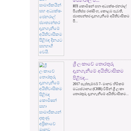
ජෙනරාල් ජ්...
RTI කොමිෂන් සභා අධ්‍යක්ෂ-ජනරාල්
පියතිස්ස රණසිංහ, කොළඹ පැවති,
ජ්‍යාත්‍යන්තර දැනගැනීමේ අයිතිවාසිකම
පි...
ශ්‍රී ලංකාවේ තොරතුරු
දැනගැනීමේ අයිතිවාසිකම
පිළිබඳ...
2017 සැප්තැම්බර් 7- මානව හිමිකම්
මධ්‍යස්ථානය (CHR) විසින් ශ්‍රී ලංකා
තොරතුරු දැනගැනීමේ අයිතිවාසිකම...