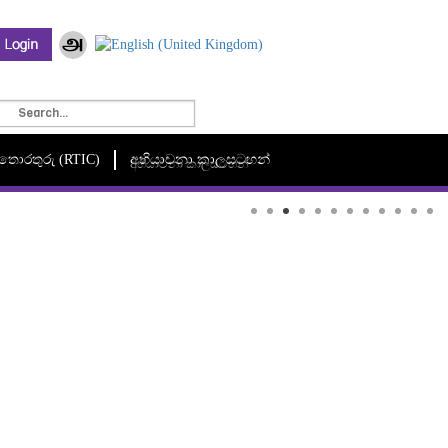
මී තොරතුරු (RTIC)
අභියාචනා කාලසටහන්
අභියාචනා කාලසටහන්