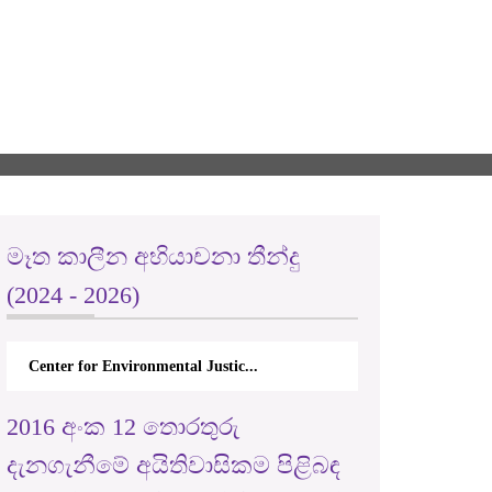
මෑත කාලීන අභියාචනා තීන්දු
(2024 - 2026)
Center for Environmental Justic...
2016 අංක 12 තොරතුරු
දැනගැනීමේ අයිතිවාසිකම පිළිබඳ