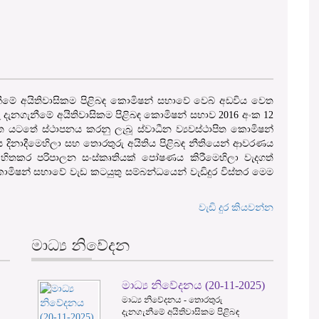
ගැනීමේ අයිතිවාසිකම පිළිබඳ කොමිෂන් සභාවේ වෙබ් අඩවිය වෙත
ු දැනගැනීමේ අයිතිවාසිකම පිළිබඳ කොමිෂන් සභාව 2016 අංක 12
 යටතේ ස්ථාපනය කරනු ලැබූ ස්වාධීන ව්‍යවස්ථාපිත කොමිෂන්
ය දිනාදීමෙහිලා සහ තොරතුරු අයිතිය පිළිබඳ නීතියෙන් ආවරණය
ිතකර පරිපාලන සංස්කෘතියක් පෝෂණය කිරීමෙහිලා වැදගත්
මිෂන් සභාවේ වැඩ කටයුතු සම්බන්ධයෙන් වැඩිදුර විස්තර මෙම
වැඩි දුර කියවන්න
මාධ්‍ය නිවේදන
මාධ්‍ය නිවේදනය (20-11-2025)
3
මාධ්‍ය නිවේදනය - තොරතුරු
දැනගැනීමේ අයිතිවාසිකම පිළිබඳ