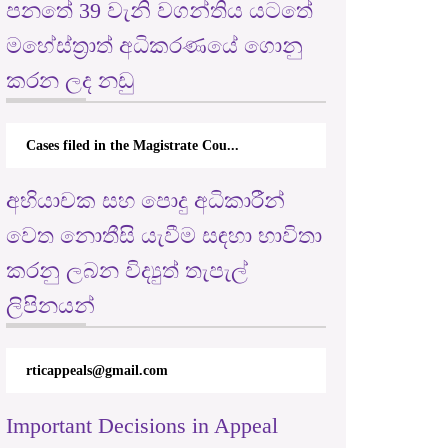
පනතේ 39 වැනි වගන්තිය යටතේ
මහේස්ත්‍රාත් අධිකරණයේ ගොනු
කරන ලද නඩු
Cases filed in the Magistrate Cou...
අභියාචක සහ පොදු අධිකාරීන්
වෙත නොතීසි යැවීම සඳහා භාවිතා
කරනු ලබන විද්‍යුත් තැපැල්
ලිපිනයන්
rticappeals@gmail.com
Important Decisions in Appeal