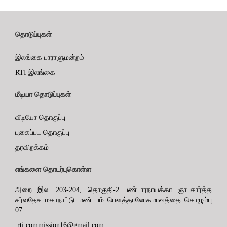
தொடுப்புகள்
இலங்கை பாராளுமன்றம்
RTI இலங்கை
மீடியா தொடுப்புகள்
வீடியோ தொகுப்பு
புகைப்பட தொகுப்பு
தரவிறக்கம்
எங்களை தொடர்புகொள்ள
அறை இல. 203-204, தொகுதி-2 பண்டாரநாயக்கா ஞாபகார்த்த
சர்வதேச மகாநாட்டு மண்டபம் பௌத்தாலோகமாவத்தை கொழும்பு
07
rti.commission16@gmail.com