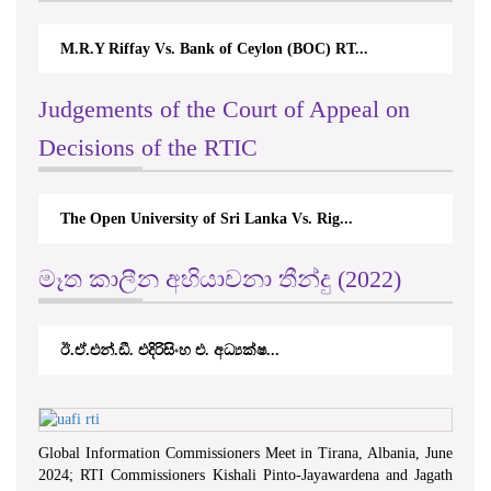
M.R.Y Riffay Vs. Bank of Ceylon (BOC) RT...
Judgements of the Court of Appeal on
Decisions of the RTIC
The Open University of Sri Lanka Vs. Rig...
මෑත කාලීන අභියාචනා තීන්දු (2022)
ඊ.ඒ.එන්.ඩී. එදිරිසිංහ එ. අධ්‍යක්ෂ...
Global Information Commissioners Meet in Tirana, Albania, June
2024; RTI Commissioners Kishali Pinto-Jayawardena and Jagath