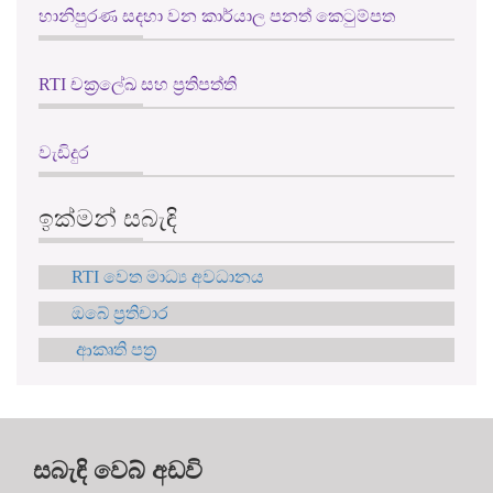
හානිපුරණ සදහා වන කාර්යාල පනත් කෙටුම්පත
RTI චක්‍රලේඛ සහ ප්‍රතිපත්ති
වැඩිදුර
ඉක්මන් සබැඳි
RTI වෙත මාධ්‍ය අවධානය
ඔබේ ප්‍රතිචාර
ආකෘති පත්‍ර
සබැඳි වෙබ් අඩවි