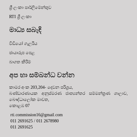
ශ්‍රී ලංකා පාර්ලිමේන්තුව
RTI ශ්‍රී ලංකා
මාධ්‍ය සබැඳි
වීඩියෝ ගැලරිය
ඡායාරූප පෙළ
බාගත කිරීම්
අප හා සම්බන්ධ වන්න
කාමර අංක 203,204- දෙවන පරිශ්‍රය,
බණ්ඩාරණායක අනුස්මරණ ජාත්‍යන්තර සම්මන්ත්‍රණ ශාලාව,
බෞද්ධාලෝක මාවත,
කොළඹ 07
rti.commission16@gmail.com
011 2691625 / 011 2678980
011 2691625