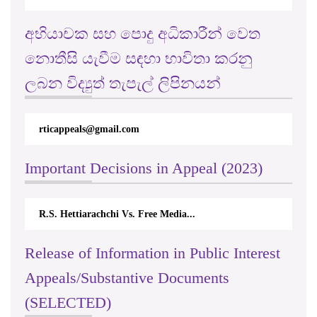
අභියාචක සහ පොදු අධිකාරීන් වෙත
නොතීසි යැවීම සඳහා භාවිතා කරනු
ලබන විද්‍යුත් තැපැල් ලිපිනයන්
rticappeals@gmail.com
Important Decisions in Appeal (2023)
R.S. Hettiarachchi Vs. Free Media...
Release of Information in Public Interest
Appeals/Substantive Documents
(SELECTED)