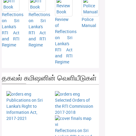
Reflections
Reflections
Review
Police
on Sri
on Sri
of
Manual
Lanka's
Lanka's
Reflections
RTI Act
RTI Act
on Sri
and RTI
and RTI
Lanka's
Regime
Regime
RTI Act
and RTI
Regime
தகவல் கமிஷனின் வெளியீடுகள்
Publications on Sri
Selected Orders of
Lanka's Right to
the RTI Commission
Information Act,
2017-2018
2017-2021
Reflections on Sri