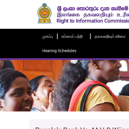
முகப்பு
எம்மைப் பற்றி
தகவலறியும் உரிமை
Hearing Schedules