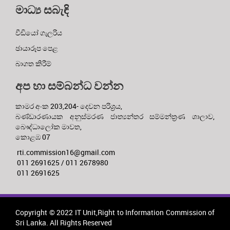
මාධ්‍ය සබැඳි
වීඩියෝ ගැලරිය
ඡායාරූප පෙළ
බාගත කිරීම්
අප හා සම්බන්ධ වන්න
කාමර අංක 203,204- දෙවන පරිශ්‍රය,
බණ්ඩාරණායක අනුස්මරණ ජාත්‍යන්තර සම්මන්ත්‍රණ ශාලාව,
බෞද්ධාලෝක මාවත,
කොළඹ 07
rti.commission16@gmail.com
011 2691625 / 011 2678980
011 2691625
Copyright © 2022 IT Unit,Right to Information Commission of
Sri Lanka. All Rights Reserved