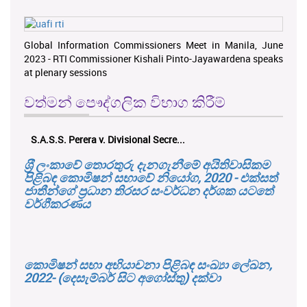
Global Information Commissioners Meet in Manila, June
2023 - RTI Commissioner Kishali Pinto-Jayawardena speaks
at plenary sessions
වත්මන් පෞද්ගලික විභාග කිරීම්
S.A.S.S. Perera v. Divisional Secre...
ශ‍්‍රී ලංකාවේ තොරතුරු දැනගැනීමේ අයිතිවාසිකම
පිළිබඳ කොමිෂන් සභාවේ නියෝග, 2020 - එක්සත්
ජාතීන්ගේ ප්‍රධාන තිරසර සංවර්ධන දර්ශක යටතේ
වර්ගීකරණය
කොමිෂන් සභා අභියාචනා පිළිබඳ සංඛ්‍යා ලේඛන,
2022- (දෙසැම්බර් සිට අගෝස්තු) දක්වා