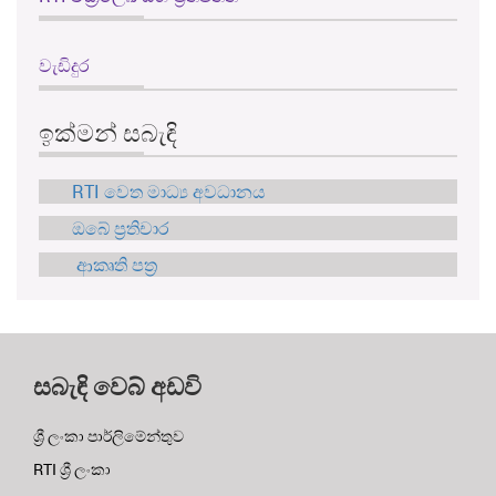
වැඩිදුර
ඉක්මන් සබැඳි
RTI වෙත මාධ්‍ය අවධානය
ඔබේ ප්‍රතිචාර
ආකෘති පත්‍ර
සබැඳි වෙබ් අඩවි
ශ්‍රී ලංකා පාර්ලිමේන්තුව
RTI ශ්‍රී ලංකා