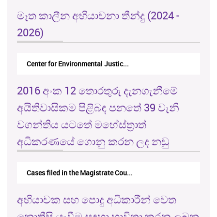
මෑත කාලීන අභියාචනා තීන්දු (2024 -
2026)
Center for Environmental Justic...
2016 අංක 12 තොරතුරු දැනගැනීමේ
අයිතිවාසිකම පිළිබඳ පනතේ 39 වැනි
වගන්තිය යටතේ මහේස්ත්‍රාත්
අධිකරණයේ ගොනු කරන ලද නඩු
Cases filed in the Magistrate Cou...
අභියාචක සහ පොදු අධිකාරීන් වෙත
නොතීසි යැවීම සඳහා භාවිතා කරනු ලබන