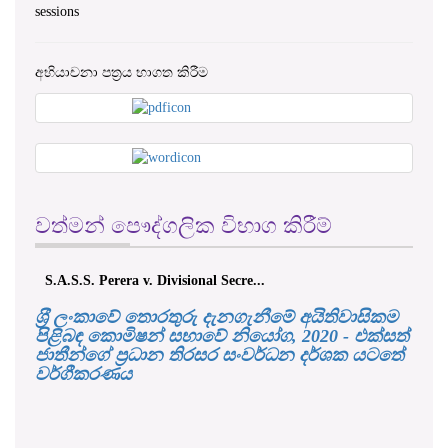
අභියාචනා පත්‍රය භාගත කිරීම
වත්මන් පෞද්ගලික විභාග කිරීම්
 Perera v. Divisional Secre...
එච්. චන්ද්‍රසේන එ. ප
ශ‍්‍රී ලංකාවේ තොරතුරු දැනගැනීමේ අයිතිවාසිකම
පිළිබඳ කොමිෂන් සභාවේ නියෝග, 2020 - එක්සත්
ජාතීන්ගේ ප්‍රධාන තිරසර සංවර්ධන දර්ශක යටතේ
වර්ගීකරණය
කොමිෂන් සභා අභියාචනා පිළිබඳ සංඛ්‍යා ලේඛන,
2022- (දෙසැම්බර් සිට අගෝස්තු) දක්වා