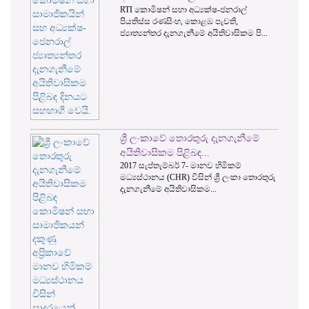
RTI කොමිෂන් සභා අධ්‍යක්ෂ-ජනරාල්
වාර්තා 
පියතිස්ස රණසිංහ, කොළඹ පැවති,
වගන්තිය 
ජ්‍යාත්‍යන්තර දැනගැනීමේ අයිතිවාසිකම පි...
මාර්ගෝපද
අගෝස...
ශ්‍රී ලංකාවේ තොරතුරු දැනගැනීමේ
කොමිසමෙ
අයිතිවාසිකම පිළිබඳ...
ක්‍රියාත්
2017 සැප්තැම්බර් 7- මානව හිමිකම්
තොරතුරු ද
මධ්‍යස්ථානය (CHR) විසින් ශ්‍රී ලංකා තොරතුරු
කොමිෂන් ස
දැනගැනීමේ අයිතිවාසිකම...
ගම්මන්පිල 
RTI කොම
ප්‍රශ්නවල
2017 ජාතික
කොමිෂන් ස
නොවීම හේත