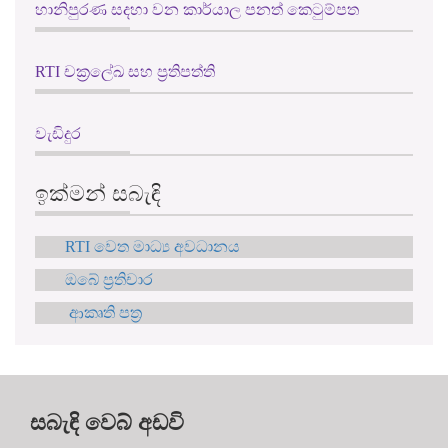
RTI චක්‍රලේඛ සහ ප්‍රතිපත්ති
වැඩිදුර
ඉක්මන් සබැඳි
RTI වෙත මාධ්‍ය අවධානය
ඔබේ ප්‍රතිචාර
ආකෘති පත්‍ර
සබැඳි වෙබ් අඩවි
ශ්‍රී ලංකා පාර්ලිමේන්තුව