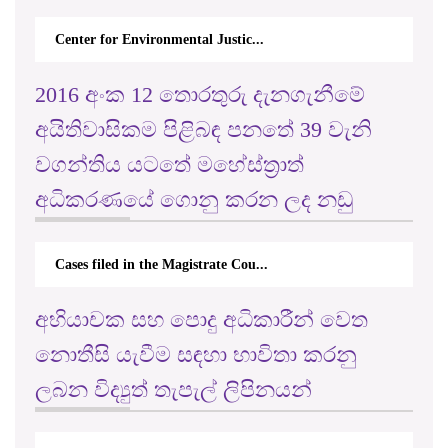
vironmental Justic...
M.F.A. Mansoor V. Minist
2016 අංක 12 තොරතුරු දැනගැනීමේ
අයිතිවාසිකම පිළිබඳ පනතේ 39 වැනි
වගන්තිය යටතේ මහේස්ත්‍රාත්
අධිකරණයේ ගොනු කරන ලද නඩු
Cases filed in the Magistrate Cou...
අභියාචක සහ පොදු අධිකාරීන් වෙත
නොතීසි යැවීම සඳහා භාවිතා කරනු
ලබන විද්‍යුත් තැපැල් ලිපිනයන්
rticappeals@gmail.com