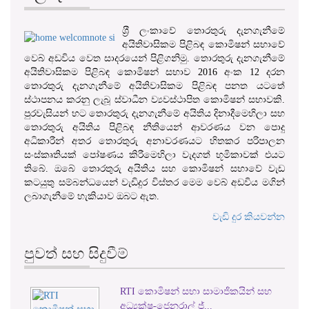
ශ‍්‍රී ලංකාවේ තොරතුරු දැනගැනීමේ
අයිතිවාසිකම පිළිබඳ කොමිෂන් සභාවේ
වෙබ් අඩවිය වෙත සාදරයෙන් පිළිගනිමු. තොරතුරු දැනගැනීමේ
අයිතිවාසිකම පිළිබඳ කොමිෂන් සභාව 2016 අංක 12 දරන
තොරතුරු දැනගැනීමේ අයිතිවාසිකම පිළිබඳ පනත යටතේ
ස්ථාපනය කරනු ලැබූ ස්වාධීන ව්‍යවස්ථාපිත කොමිෂන් සභාවකි.
පුරවැසියන් හට තොරතුරු දැනගැනීමේ අයිතිය දිනාදීමෙහිලා සහ
තොරතුරු අයිතිය පිළිබඳ නීතියෙන් ආවරණය වන පොදු
අධිකාරීන් අතර තොරතුරු අනාවරණයට හිතකර පරිපාලන
සංස්කෘතියක් පෝෂණය කිරීමෙහිලා වැදගත් භූමිකාවක් එයට
තිබේ. ඔබේ තොරතුරු අයිතිය සහ කොමිෂන් සභාවේ වැඩ
කටයුතු සම්බන්ධයෙන් වැඩිදුර විස්තර මෙම වෙබ් අඩවිය මගින්
ලබාගැනීමේ හැකියාව ඔබට ඇත.
වැඩි දුර කියවන්න
පුවත් සහ සිදුවීම්
RTI කොමිෂන් සභා සාමාජිකයින් සහ
වාර්තා
1
2
3
අධ්‍යක්ෂ-ජෙනරාල් ජ්...
වගන්තිය