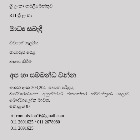
RTI ශ්‍රී ලංකා
මාධ්‍ය සබැඳි
වීඩියෝ ගැලරිය
ඡායාරූප පෙළ
බාගත කිරීම්
අප හා සම්බන්ධ වන්න
කාමර අංක 203,204- දෙවන පරිශ්‍රය,
බණ්ඩාරණායක අනුස්මරණ ජාත්‍යන්තර සම්මන්ත්‍රණ ශාලාව,
බෞද්ධාලෝක මාවත,
කොළඹ 07
rti.commission16@gmail.com
011 2691625 / 011 2678980
011 2691625