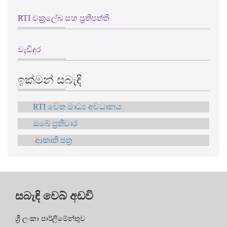
RTI චක්‍රලේඛ සහ ප්‍රතිපත්ති
වැඩිදුර
ඉක්මන් සබැඳි
RTI වෙත මාධ්‍ය අවධානය
ඔබේ ප්‍රතිචාර
ආකෘති පත්‍ර
සබැඳි වෙබ් අඩවි
ශ්‍රී ලංකා පාර්ලිමේන්තුව