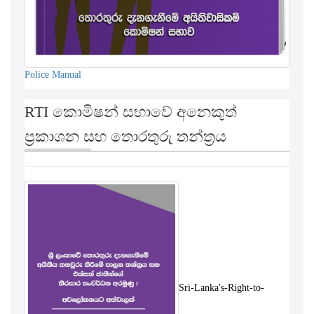
Police Manual
RTI කොමිෂන් සභාවේ අනෙකුත්
ප්‍රකාශන සහ තොරතුරු තන්ත්‍රය
Sri-Lanka's-Right-to-