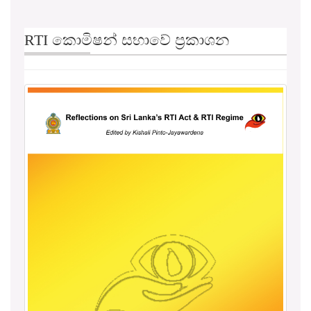
RTI කොමිෂන් සභාවේ ප්‍රකාශන