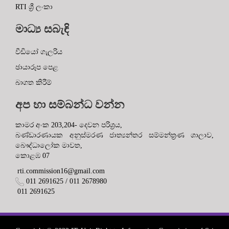
RTI ශ්‍රී ලංකා
මාධ්‍ය සබැඳි
වීඩියෝ ගැලරිය
ඡායාරූප පෙළ
බාගත කිරීම්
අප හා සම්බන්ධ වන්න
කාමර අංක 203,204- දෙවන පරිශ්‍රය,
බණ්ඩාරණායක අනුස්මරණ ජාත්‍යන්තර සම්මන්ත්‍රණ ශාලාව,
බෞද්ධාලෝක මාවත,
කොළඹ 07
rti.commission16@gmail.com
011 2691625 / 011 2678980
011 2691625