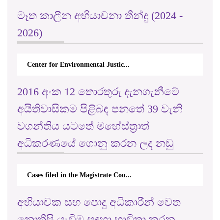
මෑත කාලීන අභියාචනා තීන්දු (2024 -
2026)
Center for Environmental Justic...
2016 අංක 12 තොරතුරු දැනගැනීමේ
අයිතිවාසිකම පිළිබඳ පනතේ 39 වැනි
වගන්තිය යටතේ මහේස්ත්‍රාත්
අධිකරණයේ ගොනු කරන ලද නඩු
Cases filed in the Magistrate Cou...
අභියාචක සහ පොදු අධිකාරීන් වෙත
නොතීසි යැවීම සඳහා භාවිතා කරනු