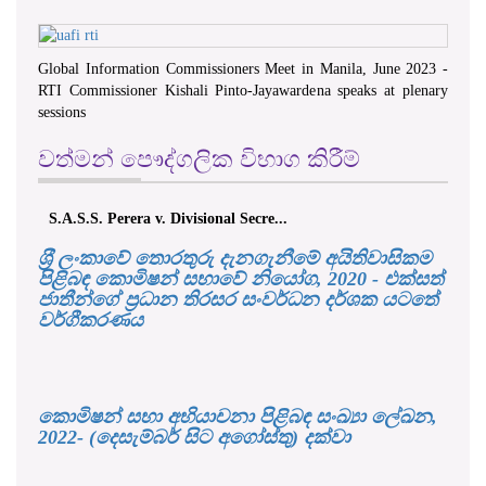
Global Information Commissioners Meet in Manila, June 2023 -
RTI Commissioner Kishali Pinto-Jayawardena speaks at plenary
sessions
වත්මන් පෞද්ගලික විභාග කිරීම්
S.A.S.S. Perera v. Divisional Secre...
ශ‍්‍රී ලංකාවේ තොරතුරු දැනගැනීමේ අයිතිවාසිකම
පිළිබඳ කොමිෂන් සභාවේ නියෝග, 2020 - එක්සත්
ජාතීන්ගේ ප්‍රධාන තිරසර සංවර්ධන දර්ශක යටතේ
වර්ගීකරණය
කොමිෂන් සභා අභියාචනා පිළිබඳ සංඛ්‍යා ලේඛන,
2022- (දෙසැම්බර් සිට අගෝස්තු) දක්වා