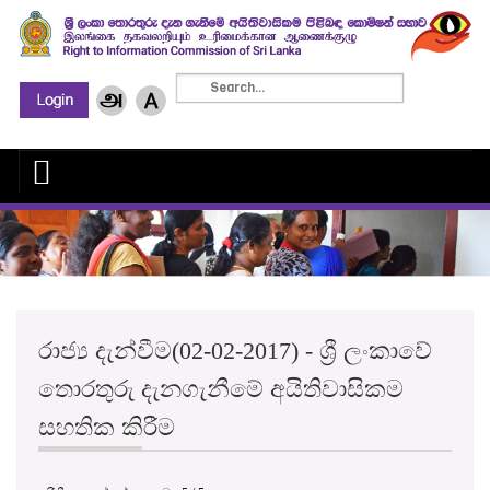
රාජ්‍ය දැන්වීම(02-02-2017) - ශ්‍රී ලංකාවේ
තොරතුරු දැනගැනීමේ අයිතිවාසිකම
සහතික කිරීම