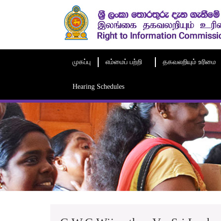
முகப்பு
எம்மைப் பற்றி
தகவலறியும் உரிமை
Hearing Schedules