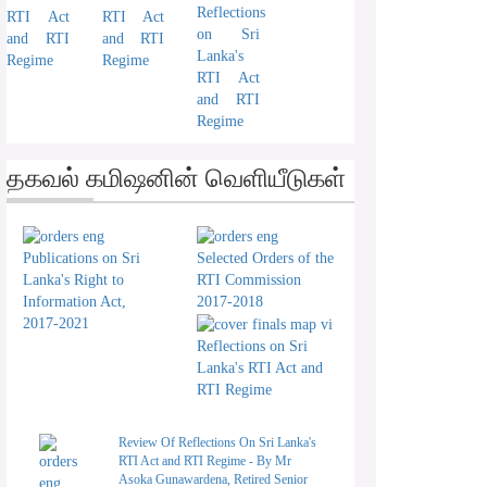
Reflections
RTI Act
RTI Act
on Sri
and RTI
and RTI
Lanka's
Regime
Regime
RTI Act
and RTI
Regime
தகவல் கமிஷனின் வெளியீடுகள்
Publications on Sri
Selected Orders of the
Lanka's Right to
RTI Commission
Information Act,
2017-2018
2017-2021
Reflections on Sri
Lanka's RTI Act and
RTI Regime
Review Of Reflections On Sri Lanka's
RTI Act and RTI Regime - By Mr
Asoka Gunawardena, Retired Senior