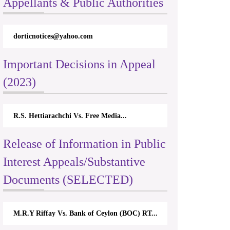
Appellants & Public Authorities
dorticnotices@yahoo.com
Important Decisions in Appeal
(2023)
R.S. Hettiarachchi Vs. Free Media...
Release of Information in Public
Interest Appeals/Substantive
Documents (SELECTED)
M.R.Y Riffay Vs. Bank of Ceylon (BOC) RT...