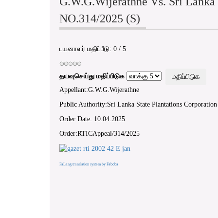
G.W.G.Wijerathne Vs. Sri Lanka 
NO.314/2025 (S)
பயனாளர் மதிப்பீடு:
0
/
5
தயவுசெய்து மதிப்பிடுக
Appellant:G.W.G.Wijerathne
Public Authority:Sri Lanka State Plantations Corporation
Order Date: 10.04.2025
Order:RTICAppeal/314/2025
FaLang translation system by Faboba