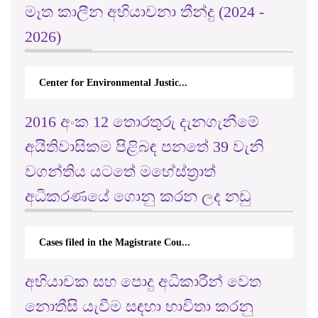
මෑත කාලීන අභියාචනා තීන්දු (2024 -
2026)
Center for Environmental Justic...
2016 අංක 12 තොරතුරු දැනගැනීමේ
අයිතිවාසිකම පිළිබඳ පනතේ 39 වැනි
වගන්තිය යටතේ මහේස්ත්‍රාත්
අධිකරණයේ ගොනු කරන ලද නඩු
Cases filed in the Magistrate Cou...
අභියාචක සහ පොදු අධිකාරීන් වෙත
නොතීසි යැවීම සඳහා භාවිතා කරනු