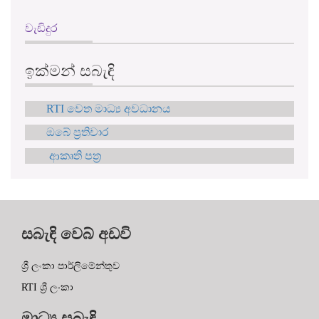
වැඩිදුර
ඉක්මන් සබැඳි
RTI වෙත මාධ්‍ය අවධානය
ඔබේ ප්‍රතිචාර
ආකෘති පත්‍ර
සබැඳි වෙබ් අඩවි
ශ්‍රී ලංකා පාර්ලිමේන්තුව
RTI ශ්‍රී ලංකා
මාධ්‍ය සබැඳි