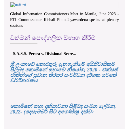
Global Information Commissioners Meet in Manila, June 2023 -
RTI Commissioner Kishali Pinto-Jayawardena speaks at plenary
sessions
වත්මන් පෞද්ගලික විභාග කිරීම්
S.A.S.S. Perera v. Divisional Secre...
ශ‍්‍රී ලංකාවේ තොරතුරු දැනගැනීමේ අයිතිවාසිකම
පිළිබඳ කොමිෂන් සභාවේ නියෝග, 2020 - එක්සත්
ජාතීන්ගේ ප්‍රධාන තිරසර සංවර්ධන දර්ශක යටතේ
වර්ගීකරණය
කොමිෂන් සභා අභියාචනා පිළිබඳ සංඛ්‍යා ලේඛන,
2022- (දෙසැම්බර් සිට අගෝස්තු) දක්වා