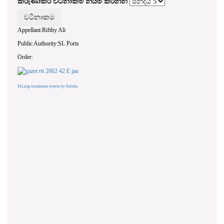
කරුණාකර වටිනාකම නියම කරන්න
Appellant:Rifthy Ali
Public Authority:SL Ports
Order:
FaLang translation system by Faboba