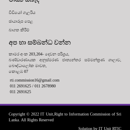
වීඩියෝ ගැලරිය
ඡායාරූප පෙළ
බාගත කිරීම්
අප හා සම්බන්ධ වන්න
කාමර අංක 203,204- දෙවන පරිශ්‍රය,
බණ්ඩාරණායක අනුස්මරණ ජාත්‍යන්තර සම්මන්ත්‍රණ ශාලාව,
බෞද්ධාලෝක මාවත,
කොළඹ 07
rti.commission16@gmail.com
011 2691625 / 011 2678980
011 2691625
Copyright © 2022 IT Unit,Right to Information Commission of Sri
Lanka. All Rights Reserved
Solution by IT Unit RTIC