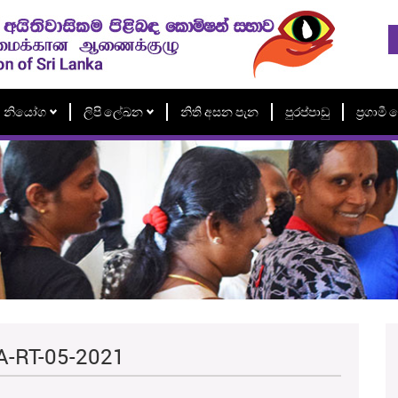
නියෝග
ලිපි ලේඛන
නිති අසන පැන
පුරප්පාඩු
ප්‍රගාම
A-RT-05-2021