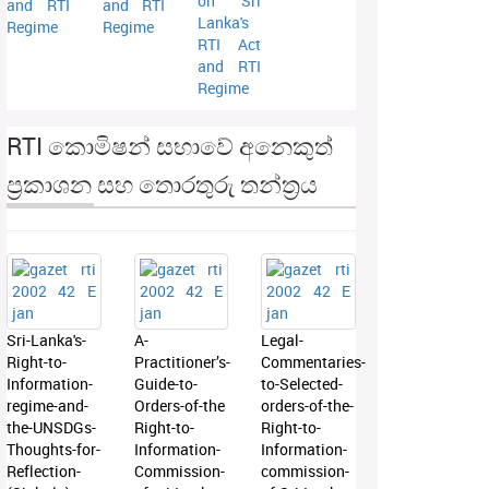
on Sri
and RTI
and RTI
Lanka's
Regime
Regime
RTI Act
and RTI
Regime
RTI කොමිෂන් සභාවේ අනෙකුත්
ප්‍රකාශන සහ තොරතුරු තන්ත්‍රය
Sri-Lanka's-
A-
Legal-
Right-to-
Practitioner’s-
Commentaries-
Information-
Guide-to-
to-Selected-
regime-and-
Orders-of-the
orders-of-the-
the-UNSDGs-
Right-to-
Right-to-
Thoughts-for-
Information-
Information-
Reflection-
Commission-
commission-