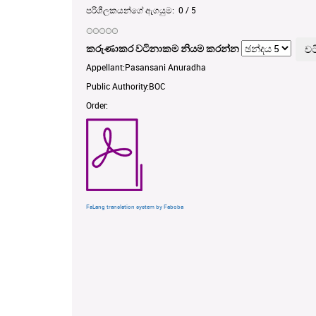
පරිශීලකයන්ගේ ඇගයුම:
0
/
5
කරුණාකර වටිනාකම නියම කරන්න
Appellant:Pasansani Anuradha
Public Authority:BOC
Order:
FaLang translation system by Faboba