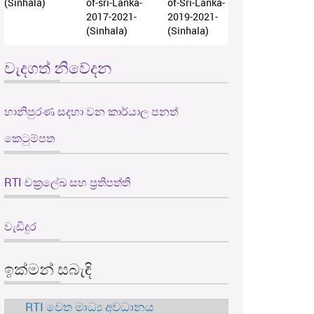
(Sinhala)
of-sri-Lanka-
of-Sri-Lanka-
2017-2021-
2019-2021-
(Sinhala)
(Sinhala)
වැදගත් නිවේදන
හානිපුරණ සදහා වන කාර්යාල පනත්
කෙටුම්පත
RTI චක්‍රලේඛ සහ ප්‍රතිපත්ති
වැඩිදුර
ඉක්මන් සබැඳි
RTI වෙත මාධ්‍ය අවධානය