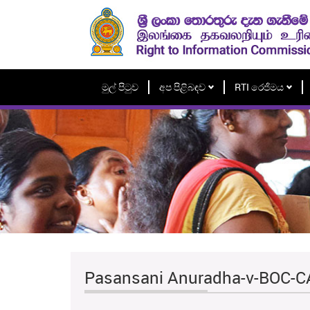
මුල් පිටුව
අප පිළිබඳව
RTI රෙජිමය
Pasansani Anuradha-v-BOC-C