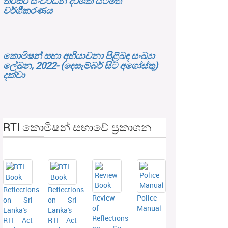
තිරසර සංවර්ධන දර්ශක යටතේ
වර්ගීකරණය
කොමිෂන් සභා අභියාචනා පිළිබඳ සංඛ්‍යා
ලේඛන, 2022- (දෙසැම්බර් සිට අගෝස්තු)
දක්වා
RTI කොමිෂන් සභාවේ ප්‍රකාශන
Reflections
Reflections
Review
Police
on Sri
on Sri
of
Manual
Lanka's
Lanka's
Reflections
RTI Act
RTI Act