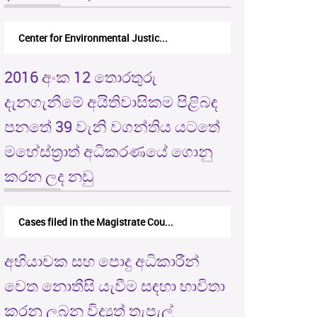
Center for Environmental Justic...
2016 අංක 12 තොරතුරු
දැනගැනීමේ අයිතිවාසිකම පිළිබඳ
පනතේ 39 වැනි වගන්තිය යටතේ
මහේස්ත්‍රාත් අධිකරණයේ ගොනු
කරන ලද නඩු
Cases filed in the Magistrate Cou...
අභියාචක සහ පොදු අධිකාරීන්
වෙත නොතීසි යැවීම සඳහා භාවිතා
කරනු ලබන විද්‍යුත් තැපැල්