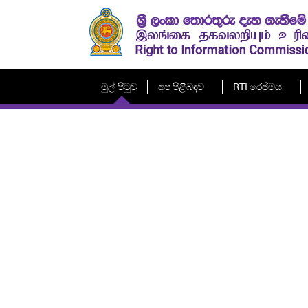
මුල් පිටුව
අප පිළිබඳව
RTI රෙජිමය