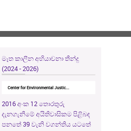
මෑත කාලීන අභියාචනා තීන්දු
(2024 - 2026)
Center for Environmental Justic...
2016 අංක 12 තොරතුරු
දැනගැනීමේ අයිතිවාසිකම පිළිබඳ
පනතේ 39 වැනි වගන්තිය යටතේ