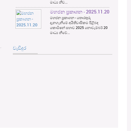
මාධ්‍ය නිව...
මහජන ප්‍රකාශන - 2025.11.20
මහජන ප්‍රකාශන - තොරතුරු
දැනගැනීමේ අයිතිවාසිකම පිළිබඳ
කොමිෂන් සභාව 2025 නොවැම්බර් 20
මාධ්‍ය නිවේ...
වැඩිදුර