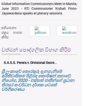
Global Information Commissioners Meet in Manila,
June 2023 - RTI Commissioner Kishali Pinto-
Jayawardena speaks at plenary sessions
අභියාචනා
පත්‍රය භාගත
කිරීම
වත්මන් පෞද්ගලික විභාග කිරීම්
S.A.S.S. Perera v. Divisional Secre...
ශ‍්‍රී ලංකාවේ තොරතුරු දැනගැනීමේ
අයිතිවාසිකම පිළිබඳ කොමිෂන් සභාවේ
නියෝග, 2020 - එක්සත් ජාතීන්ගේ ප්‍රධාන
තිරසර සංවර්ධන දර්ශක යටතේ
වර්ගීකරණය