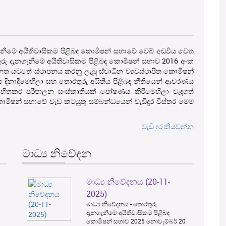
නගැනීමේ අයිතිවාසිකම පිළිබඳ කොමිෂන් සභාවේ වෙබ් අඩවිය වෙත
ුරු දැනගැනීමේ අයිතිවාසිකම පිළිබඳ කොමිෂන් සභාව 2016 අංක
නත යටතේ ස්ථාපනය කරනු ලැබූ ස්වාධීන ව්‍යවස්ථාපිත කොමිෂන්
ය දිනාදීමෙහිලා සහ තොරතුරු අයිතිය පිළිබඳ නීතියෙන් ආවරණය
ිතකර පරිපාලන සංස්කෘතියක් පෝෂණය කිරීමෙහිලා වැදගත්
මිෂන් සභාවේ වැඩ කටයුතු සම්බන්ධයෙන් වැඩිදුර විස්තර මෙම
වැඩි දුර කියවන්න
මාධ්‍ය නිවේදන
මාධ්‍ය නිවේදනය (20-11-
3
2025)
මාධ්‍ය නිවේදනය - තොරතුරු
දැනගැනීමේ අයිතිවාසිකම පිළිබඳ
කොමිෂන් සභාව 2025 නොවැම්බර් 20