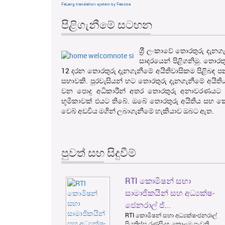
FaLang translation system by Faboba
පිළිගැනීමේ සටහන
ශ‍්‍රී ලංකාවේ තොරතුරු දැ
සාදරයෙන් පිළිගනිමු. තොරත
12 දරන තොරතුරු දැනගැනීමේ අයිතිවාසිකම පිළිබඳ ප
සභාවකි. පුරවැසියන් හට තොරතුරු දැනගැනීමේ අයිති
වන පොදු අධිකාරීන් අතර තොරතුරු අනාවරණයට හ
භූමිකාවක් එයට තිබේ. ඔබේ තොරතුරු අයිතිය සහ කො
වෙබ් අඩවිය මගින් ලබාගැනීමේ හැකියාව ඔබට ඇත.
පුවත් සහ සිදුවීම්
RTI කොමිෂන් සභා
1
2
සාමාජිකයින් සහ අධ්‍යක්ෂ-
ජෙනරාල් ජ්...
RTI කොමිෂන් සභා අධ්‍යක්ෂ-ජනරාල්
පියතිස්ස රණසිංහ, කොළඹ පැවති,