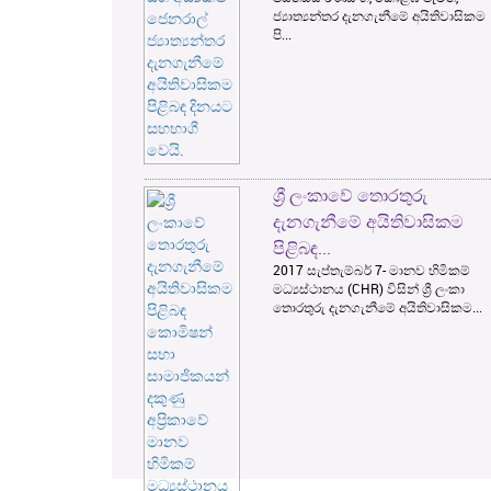
ජ්‍යාත්‍යන්තර දැනගැනීමේ අයිතිවාසිකම
පි...
ශ්‍රී ලංකාවේ තොරතුරු
දැනගැනීමේ අයිතිවාසිකම
පිළිබඳ...
2017 සැප්තැම්බර් 7- මානව හිමිකම්
මධ්‍යස්ථානය (CHR) විසින් ශ්‍රී ලංකා
තොරතුරු දැනගැනීමේ අයිතිවාසිකම...