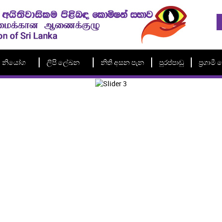
නියෝග
ලිපි ලේඛන
නිති අසන පැන
පුරප්පාඩු
ප්‍රගාම