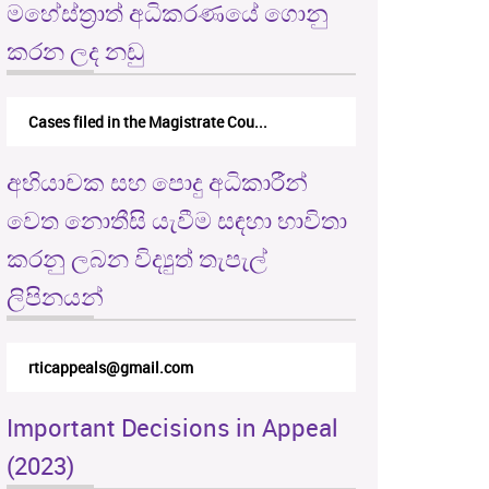
මහේස්ත්‍රාත් අධිකරණයේ ගොනු
කරන ලද නඩු
Cases filed in the Magistrate Cou...
අභියාචක සහ පොදු අධිකාරීන්
වෙත නොතීසි යැවීම සඳහා භාවිතා
කරනු ලබන විද්‍යුත් තැපැල්
ලිපිනයන්
rticappeals@gmail.com
Important Decisions in Appeal
(2023)