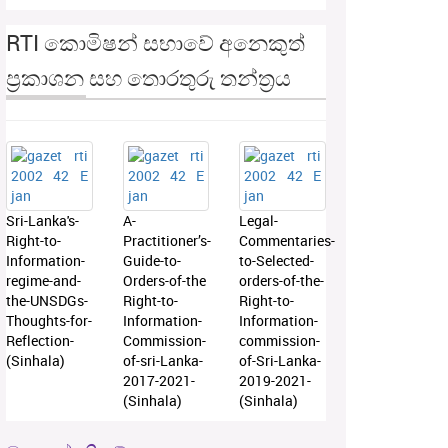
RTI කොමිෂන් සභාවේ අනෙකුත්
ප්‍රකාශන සහ තොරතුරු තන්ත්‍රය
Sri-Lanka's-
A-
Legal-
Right-to-
Practitioner’s-
Commentaries-
Information-
Guide-to-
to-Selected-
regime-and-
Orders-of-the
orders-of-the-
the-UNSDGs-
Right-to-
Right-to-
Thoughts-for-
Information-
Information-
Reflection-
Commission-
commission-
(Sinhala)
of-sri-Lanka-
of-Sri-Lanka-
2017-2021-
2019-2021-
(Sinhala)
(Sinhala)