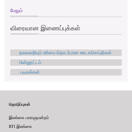
மேலும்
விரைவான இணைப்புக்கள்
தகவலறியும் உரிமை தொடர்பான ஊடகசெய்திகள்
பின்னூட்டம்
படிவங்கள்
தொடுப்புகள்
இலங்கை பாராளுமன்றம்
RTI இலங்கை