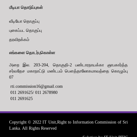
மீடியா தொடுப்புகள்
வீடியோ தொகுப்பு
புகைப்பட தொகுப்பு
தரவிறக்கம்
எங்களை தொடர்புகொள்ள
அறை இல. 203-204, தொகுதி-2 பண்டாரநாயக்கா ஞாபகார்த்த
சர்வதேச மகாநாட்டு மண்டபம் பௌத்தாலோகமாவத்தை கொழும்பு
07
rti.commission16@gmail.com
011 2691625/ 011 2678980
011 2691625
Copyright © 2022 IT Unit,Right to Information Commission of Sri
Lanka. All Rights Reserved