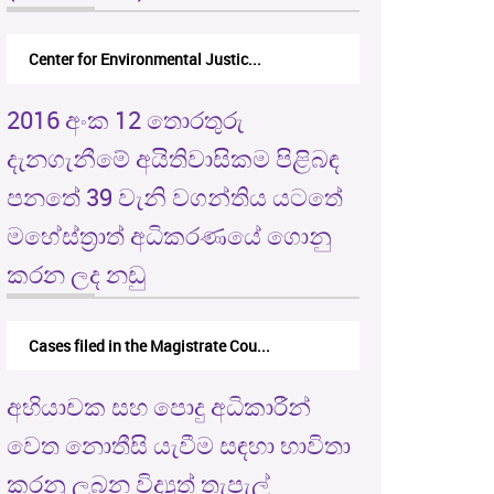
Center for Environmental Justic...
2016 අංක 12 තොරතුරු
දැනගැනීමේ අයිතිවාසිකම පිළිබඳ
පනතේ 39 වැනි වගන්තිය යටතේ
මහේස්ත්‍රාත් අධිකරණයේ ගොනු
කරන ලද නඩු
Cases filed in the Magistrate Cou...
අභියාචක සහ පොදු අධිකාරීන්
වෙත නොතීසි යැවීම සඳහා භාවිතා
කරනු ලබන විද්‍යුත් තැපැල්