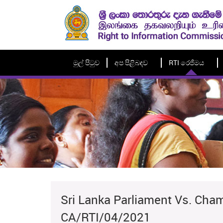
මුල් පිටුව
අප පිළිබඳව
RTI රෙජිමය
Sri Lanka Parliament Vs. Cha
CA/RTI/04/2021