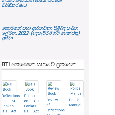
තිරසර සංවර්ධන දර්ශක යටතේ
වර්ගීකරණය
කොමිෂන් සභා අභියාචනා පිළිබඳ සංඛ්‍යා
ලේඛන, 2022- (දෙසැම්බර් සිට අගෝස්තු)
දක්වා
RTI කොමිෂන් සභාවේ ප්‍රකාශන
Reflections
Reflections
Review
Police
on Sri
on Sri
of
Manual
Lanka's
Lanka's
Reflections
RTI Act
RTI Act