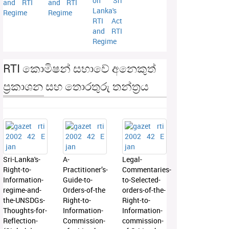
on Sri
and RTI
and RTI
Lanka's
Regime
Regime
RTI Act
and RTI
Regime
RTI කොමිෂන් සභාවේ අනෙකුත්
ප්‍රකාශන සහ තොරතුරු තන්ත්‍රය
Sri-Lanka's-
A-
Legal-
Right-to-
Practitioner’s-
Commentaries-
Information-
Guide-to-
to-Selected-
regime-and-
Orders-of-the
orders-of-the-
the-UNSDGs-
Right-to-
Right-to-
Thoughts-for-
Information-
Information-
Reflection-
Commission-
commission-