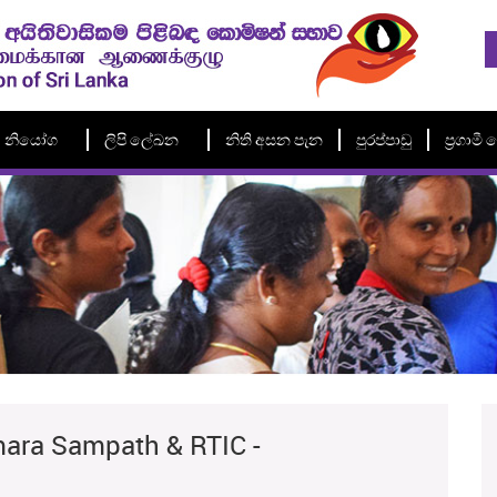
නියෝග
ලිපි ලේඛන
නිති අසන පැන
පුරප්පාඩු
ප්‍රගාම
mara Sampath & RTIC -