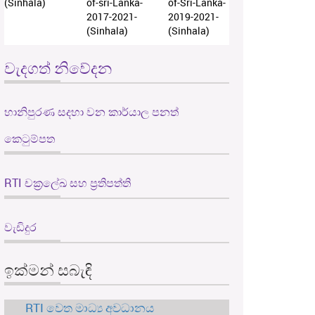
(Sinhala)
of-sri-Lanka-
of-Sri-Lanka-
2017-2021-
2019-2021-
(Sinhala)
(Sinhala)
වැදගත් නිවේදන
හානිපුරණ සදහා වන කාර්යාල පනත්
කෙටුම්පත
RTI චක්‍රලේඛ සහ ප්‍රතිපත්ති
වැඩිදුර
ඉක්මන් සබැඳි
RTI වෙත මාධ්‍ය අවධානය