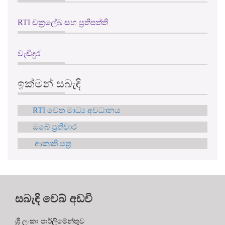
RTI චක්‍රලේඛ සහ ප්‍රතිපත්ති
වැඩිදුර
ඉක්මන් සබැඳි
RTI වෙත මාධ්‍ය අවධානය
ඔබේ ප්‍රතිචාර
ආකෘති පත්‍ර
සබැඳි වෙබ් අඩවි
ශ්‍රී ලංකා පාර්ලිමේන්තුව