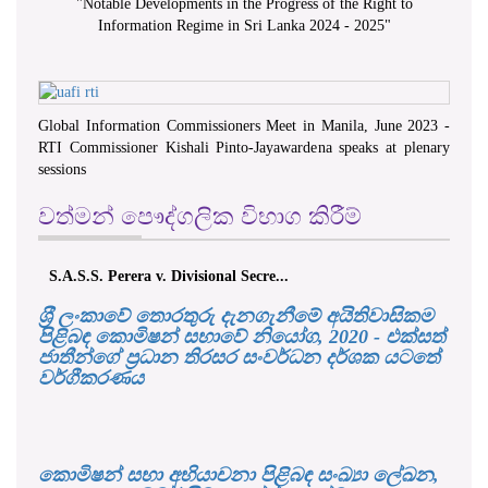
"
Notable Developments in the Progress of the Right to
Information Regime in Sri Lanka 2024 - 2025
"
Global Information Commissioners Meet in Manila, June 2023 -
RTI Commissioner Kishali Pinto-Jayawardena speaks at plenary
sessions
වත්මන් පෞද්ගලික විභාග කිරීම්
S.A.S.S. Perera v. Divisional Secre...
ශ‍්‍රී ලංකාවේ තොරතුරු දැනගැනීමේ අයිතිවාසිකම
පිළිබඳ කොමිෂන් සභාවේ නියෝග, 2020 - එක්සත්
ජාතීන්ගේ ප්‍රධාන තිරසර සංවර්ධන දර්ශක යටතේ
වර්ගීකරණය
කොමිෂන් සභා අභියාචනා පිළිබඳ සංඛ්‍යා ලේඛන,