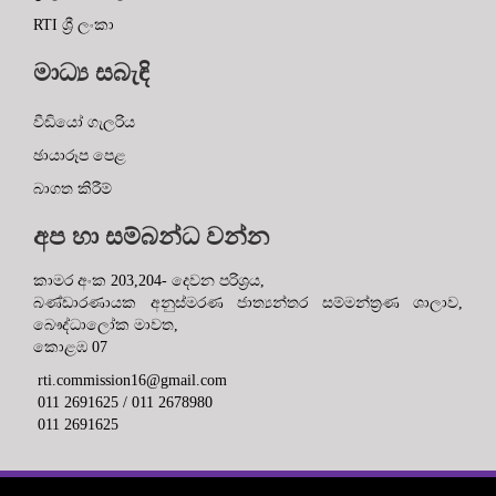
RTI ශ්‍රී ලංකා
මාධ්‍ය සබැඳි
වීඩියෝ ගැලරිය
ඡායාරූප පෙළ
බාගත කිරීම්
අප හා සම්බන්ධ වන්න
කාමර අංක 203,204- දෙවන පරිශ්‍රය,
බණ්ඩාරණායක අනුස්මරණ ජාත්‍යන්තර සම්මන්ත්‍රණ ශාලාව,
බෞද්ධාලෝක මාවත,
කොළඹ 07
rti.commission16@gmail.com
011 2691625 / 011 2678980
011 2691625