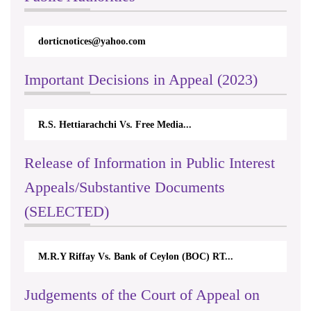
otices@yahoo.com
rticappeals@gmail.
Important Decisions in Appeal (2023)
ttiarachchi Vs. Free Media...
Centre for Society 
Release of Information in Public Interest
Appeals/Substantive Documents
(SELECTED)
Riffay Vs. Bank of Ceylon (BOC) RT...
Nirmala Kannanga
Judgements of the Court of Appeal on