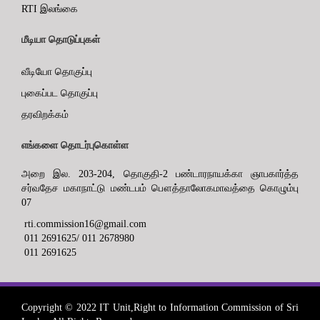
RTI இலங்கை
மீடியா தொடுப்புகள்
வீடியோ தொகுப்பு
புகைப்பட தொகுப்பு
தரவிறக்கம்
எங்களை தொடர்புகொள்ள
அறை இல. 203-204, தொகுதி-2 பண்டாரநாயக்கா ஞாபகார்த்த
சர்வதேச மகாநாட்டு மண்டபம் பௌத்தாலோகமாவத்தை கொழும்பு
07
rti.commission16@gmail.com
011 2691625/ 011 2678980
011 2691625
Copyright © 2022 IT Unit,Right to Information Commission of Sri