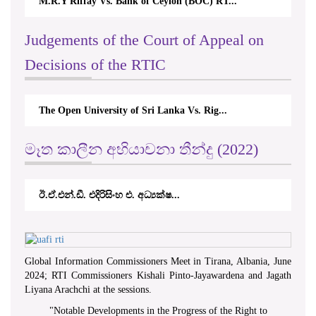
M.R.Y Riffay Vs. Bank of Ceylon (BOC) RT...
Judgements of the Court of Appeal on
Decisions of the RTIC
The Open University of Sri Lanka Vs. Rig...
මෑත කාලීන අභියාචනා තීන්දු (2022)
ඊ.ඒ.එන්.ඩී. එදිරිසිංහ එ. අධ්‍යක්ෂ...
Global Information Commissioners Meet in Tirana, Albania, June
2024; RTI Commissioners Kishali Pinto-Jayawardena and Jagath
Liyana Arachchi at the sessions.
"
Notable Developments in the Progress of the Right to