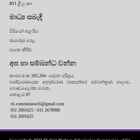
RTI ශ්‍රී ලංකා
මාධ්‍ය සබැඳි
වීඩියෝ ගැලරිය
ඡායාරූප පෙළ
බාගත කිරීම්
අප හා සම්බන්ධ වන්න
කාමර අංක 203,204- දෙවන පරිශ්‍රය,
බණ්ඩාරණායක අනුස්මරණ ජාත්‍යන්තර සම්මන්ත්‍රණ ශාලාව,
බෞද්ධාලෝක මාවත,
කොළඹ 07
rti.commission16@gmail.com
011 2691625 / 011 2678980
011 2691625