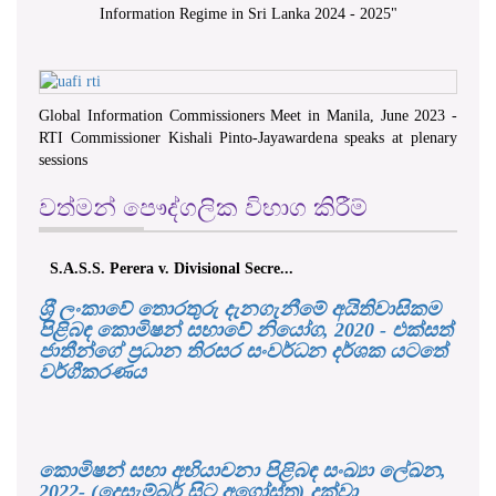
Information Regime in Sri Lanka 2024 - 2025
"
Global Information Commissioners Meet in Manila, June 2023 -
RTI Commissioner Kishali Pinto-Jayawardena speaks at plenary
sessions
වත්මන් පෞද්ගලික විභාග කිරීම්
S.A.S.S. Perera v. Divisional Secre...
ශ‍්‍රී ලංකාවේ තොරතුරු දැනගැනීමේ අයිතිවාසිකම
පිළිබඳ කොමිෂන් සභාවේ නියෝග, 2020 - එක්සත්
ජාතීන්ගේ ප්‍රධාන තිරසර සංවර්ධන දර්ශක යටතේ
වර්ගීකරණය
කොමිෂන් සභා අභියාචනා පිළිබඳ සංඛ්‍යා ලේඛන,
2022- (දෙසැම්බර් සිට අගෝස්තු) දක්වා