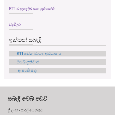
RTI චක්‍රලේඛ සහ ප්‍රතිපත්ති
වැඩිදුර
ඉක්මන් සබැඳි
RTI වෙත මාධ්‍ය අවධානය
ඔබේ ප්‍රතිචාර
ආකෘති පත්‍ර
සබැඳි වෙබ් අඩවි
ශ්‍රී ලංකා පාර්ලිමේන්තුව