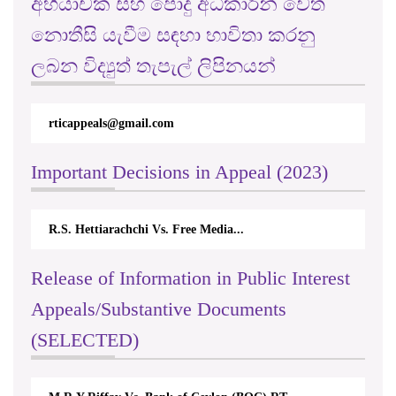
අභියාචක සහ පොදු අධිකාරීන් වෙත
නොතීසි යැවීම සඳහා භාවිතා කරනු
ලබන විද්‍යුත් තැපැල් ලිපිනයන්
rticappeals@gmail.com
Important Decisions in Appeal (2023)
R.S. Hettiarachchi Vs. Free Media...
Release of Information in Public Interest
Appeals/Substantive Documents
(SELECTED)