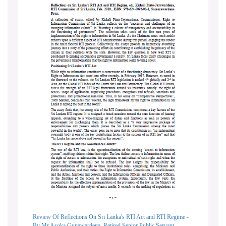
Review Of Reflections On Sri Lanka's RTI Act and RTI Regime -
By Mr Asoka Gunawardena, Retired Senior Public Servant