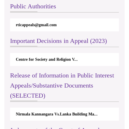
Public Authorities
m
rtilasanthie@yahoo.com
Important Decisions in Appeal (2023)
d Religion V...
Tharindu Jayawardhana Vs. Sri 
Release of Information in Public Interest
Appeals/Substantive Documents
(SELECTED)
ra Vs.Lanka Building Ma...
Erandin Jayasooriya Vs.Preside