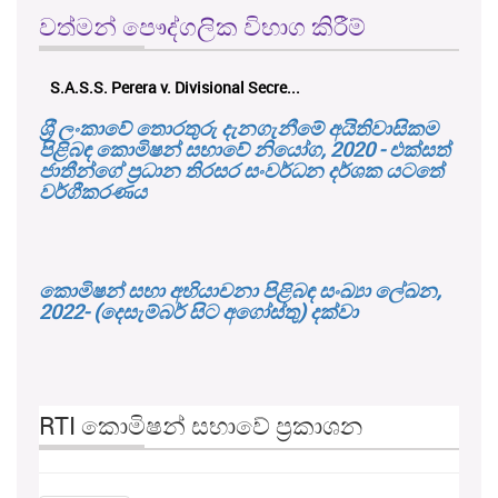
වත්මන් පෞද්ගලික විභාග කිරීම්
S.A.S.S. Perera v. Divisional Secre...
ශ‍්‍රී ලංකාවේ තොරතුරු දැනගැනීමේ අයිතිවාසිකම
පිළිබඳ කොමිෂන් සභාවේ නියෝග, 2020 - එක්සත්
ජාතීන්ගේ ප්‍රධාන තිරසර සංවර්ධන දර්ශක යටතේ
වර්ගීකරණය
කොමිෂන් සභා අභියාචනා පිළිබඳ සංඛ්‍යා ලේඛන,
2022- (දෙසැම්බර් සිට අගෝස්තු) දක්වා
RTI කොමිෂන් සභාවේ ප්‍රකාශන