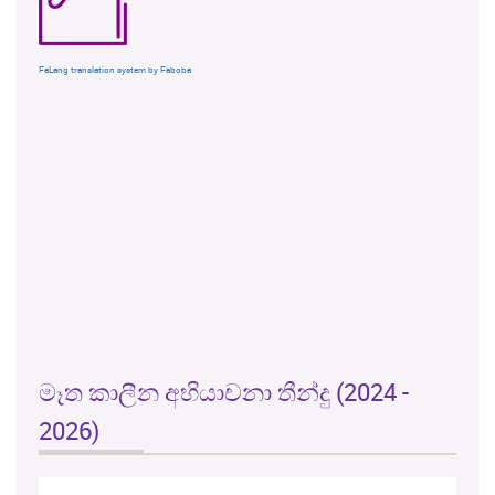
FaLang translation system by Faboba
මෑත කාලීන අභියාචනා තීන්දු (2024 -
2026)