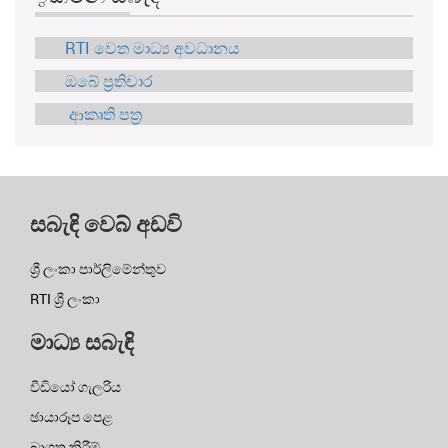
RTI වෙත මාධ්‍ය අවධානය
ඔබේ ප්‍රතිචාර
ආකෘති පත්‍ර
සබැඳි වෙබ් අඩවි
ශ්‍රී ලංකා පාර්ලිමේන්තුව
RTI ශ්‍රී ලංකා
මාධ්‍ය සබැඳි
වීඩියෝ ගැලරිය
ඡායාරූප පෙළ
බාගත කිරීම්