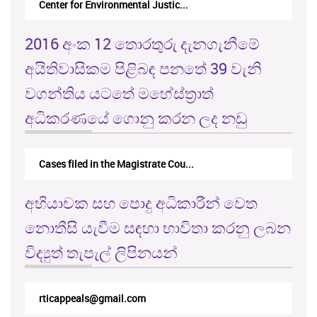
Center for Environmental Justic...
2016 අංක 12 තොරතුරු දැනගැනීමේ
අයිතිවාසිකම පිළිබඳ පනතේ 39 වැනි
වගන්තිය යටතේ මහේස්ත්‍රාත්
අධිකරණයේ ගොනු කරන ලද නඩු
Cases filed in the Magistrate Cou...
අභියාචක සහ පොදු අධිකාරීන් වෙත
නොතීසි යැවීම සඳහා භාවිතා කරනු ලබන
විද්‍යුත් තැපැල් ලිපිනයන්
rticappeals@gmail.com