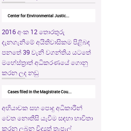
Center for Environmental Justic...
2016 අංක 12 තොරතුරු
දැනගැනීමේ අයිතිවාසිකම පිළිබඳ
පනතේ 39 වැනි වගන්තිය යටතේ
මහේස්ත්‍රාත් අධිකරණයේ ගොනු
කරන ලද නඩු
Cases filed in the Magistrate Cou...
අභියාචක සහ පොදු අධිකාරීන්
වෙත නොතීසි යැවීම සඳහා භාවිතා
කරනු ලබන විද්‍යුත් තැපැල්