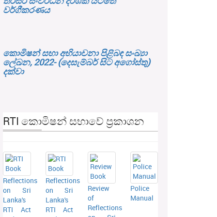
තිරසර සංවර්ධන දර්ශක යටතේ
වර්ගීකරණය
කොමිෂන් සභා අභියාචනා පිළිබඳ සංඛ්‍යා
ලේඛන, 2022- (දෙසැම්බර් සිට අගෝස්තු)
දක්වා
RTI කොමිෂන් සභාවේ ප්‍රකාශන
Reflections
Reflections
Review
Police
on Sri
on Sri
of
Manual
Lanka's
Lanka's
Reflections
RTI Act
RTI Act