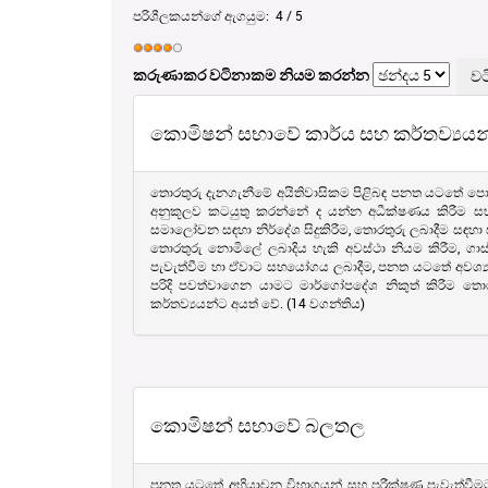
පරිශීලකයන්ගේ ඇගයුම:
4
/
5
කරුණාකර වටිනාකම නියම කරන්න
කොමිෂන් සභාවේ කාර්ය සහ කර්තව්‍යයන
තොරතුරු දැනගැනීමේ අයිතිවාසිකම පිළිබඳ පනත යටතේ පොද
අනුකූලව කටයුතු කරන්නේ ද යන්න අධීක්ෂණය කිරීම සහ 
සමාලෝචන සඳහා නිර්දේශ සිදුකිරීම, තොරතුරු ලබාදීම සඳහා
තොරතුරු නොමිලේ ලබාදිය හැකි අවස්ථා නියම කිරීම, ගාස්
පැවැත්වීම හා ඒවාට සහයෝගය ලබාදීම, පනත යටතේ අවශ්‍යතා සහ 
පරිදි පවත්වාගෙන යාමට මාර්ගෝපදේශ නිකුත් කිරීම තො
කර්තව්‍යයන්ට අයත් වේ. (14 වගන්තිය)
කොමිෂන් සභාවේ බලතල
පනත යටතේ අභියාචන විභාගයන් සහ පරීක්ෂණ පැවැත්වීමට