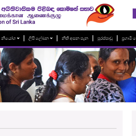
නියෝග
ලිපි ලේඛන
නිති අසන පැන
පුරප්පාඩු
ප්‍රගාම