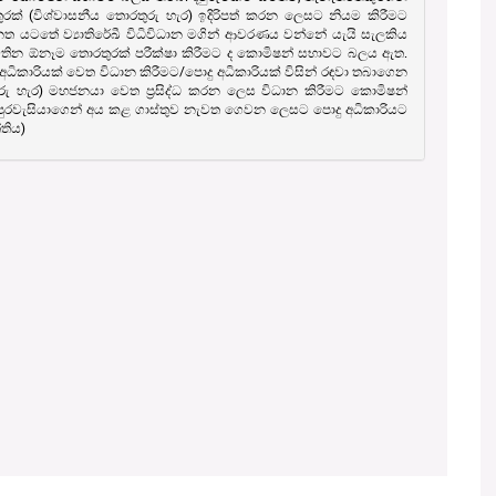
ුරක් (විශ්වාසනීය තොරතුරු හැර) ඉදිරිපත් කරන ලෙසට නියම කිරීමට
යටතේ ව්‍යාතිරේඛී විධිවිධාන මගින් ආවරණය වන්නේ යැයි සැලකිය
වතින ඕනෑම තොරතුරක් පරීක්ෂා කිරීමට ද කොමිෂන් සභාවට බලය ඇත.
ධිකාරියක් වෙත විධාන කිරීමට/පොදු අධිකාරියක් විසින් රඳවා තබාගෙන
ුරු හැර) මහජනයා වෙත ප‍්‍රසිද්ධ කරන ලෙස විධාන කිරීමට කොමිෂන්
ී පුරවැසියාගෙන් අය කළ ගාස්තුව නැවත ගෙවන ලෙසට පොදු අධිකාරියට
තිය)