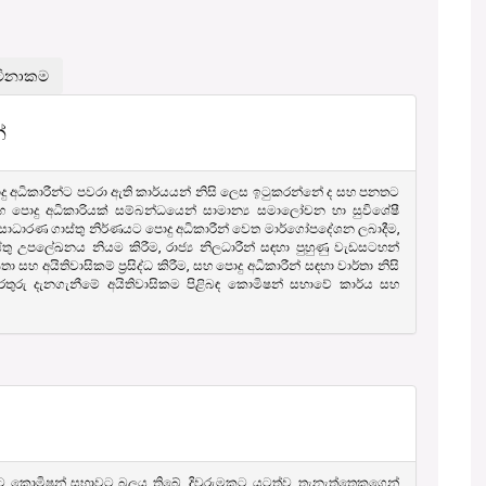
්
ු අධිකාරීන්ට පවරා ඇති කාර්යයන් නිසි ලෙස ඉටුකරන්නේ ද සහ පනතට
පොදු අධිකාරියක් සම්බන්ධයෙන් සාමාන්‍ය සමාලෝචන හා සුවිශේෂී
 සාධාරණ ගාස්තු නිර්ණයට පොදු අධිකාරීන් වෙත මාර්ගෝපදේශන ලබාදීම,
තු උපලේඛනය නියම කිරීම, රාජ්‍ය නිලධාරීන් සඳහා පුහුණු වැඩසටහන්
අයිතිවාසිකම් ප‍්‍රසිද්ධ කිරීම, සහ පොදු අධිකාරීන් සඳහා වාර්තා නිසි
රතුරු දැනගැනීමේ අයිතිවාසිකම පිළිබඳ කොමිෂන් සභාවේ කාර්ය සහ
 කොමිෂන් සභාවට බලය තිබේ. දිවුරුමකට යටත්ව, තැනැත්තෙකුගෙන්