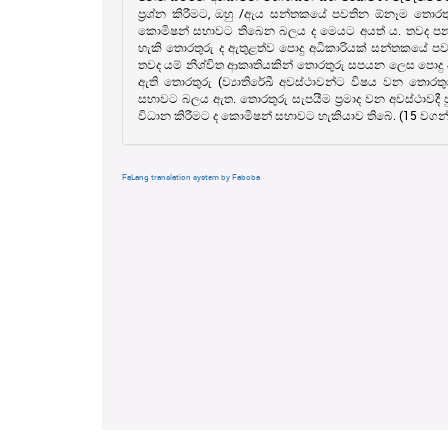
ප‍්‍රශ්න කිරීමට, ඔහු /ඇය සන්තකයේ පවතින ඕනෑම තොරත
කොමිෂන් සභාවට තිබෙන බලය ද මෙයට අයත් ය. තවද පනත 
හැකි තොරතුරු ද ඇතුළත්ව පොදු අධිකාරියක් සන්තකයේ ප
තවද යම් නිශ්චිත ආකෘතියකින් තොරතුරු සපයන ලෙස පොදු අ
ඇති තොරතුරු (ව්‍යාතිරේඛී අවස්ථාවන්ට විෂය වන තොරත
සභාවට බලය ඇත. තොරතුරු සැපයීම ප‍්‍රමාද වන අවස්ථාවද
විධාන කිරීමට ද කොමිෂන් සභාවට හැකියාව තිබේ. (15 වගන්
FaLang translation system by Faboba