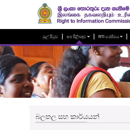
මුල් පිටුව
අප පිළිබඳව
RTI රෙජිමය
බලතල සහ කාර්යයන්