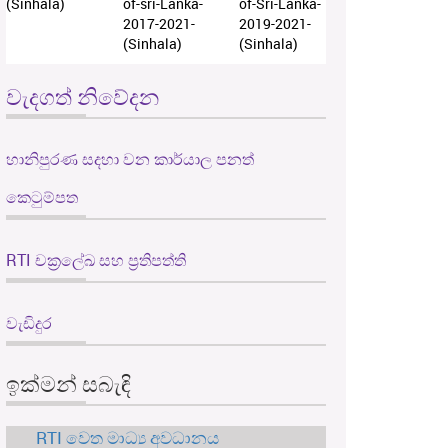
(Sinhala)
of-sri-Lanka-
of-Sri-Lanka-
2017-2021-
2019-2021-
(Sinhala)
(Sinhala)
වැදගත් නිවේදන
හානිපුරණ සදහා වන කාර්යාල පනත්
කෙටුම්පත
RTI චක්‍රලේඛ සහ ප්‍රතිපත්ති
වැඩිදුර
ඉක්මන් සබැඳි
RTI වෙත මාධ්‍ය අවධානය