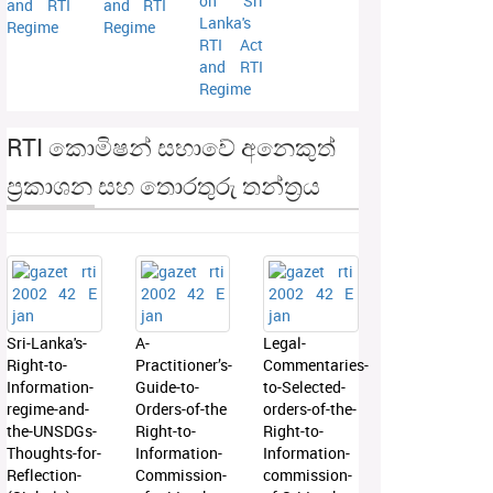
on Sri
and RTI
and RTI
Lanka's
Regime
Regime
RTI Act
and RTI
Regime
RTI කොමිෂන් සභාවේ අනෙකුත්
ප්‍රකාශන සහ තොරතුරු තන්ත්‍රය
Sri-Lanka's-
A-
Legal-
Right-to-
Practitioner’s-
Commentaries-
Information-
Guide-to-
to-Selected-
regime-and-
Orders-of-the
orders-of-the-
the-UNSDGs-
Right-to-
Right-to-
Thoughts-for-
Information-
Information-
Reflection-
Commission-
commission-