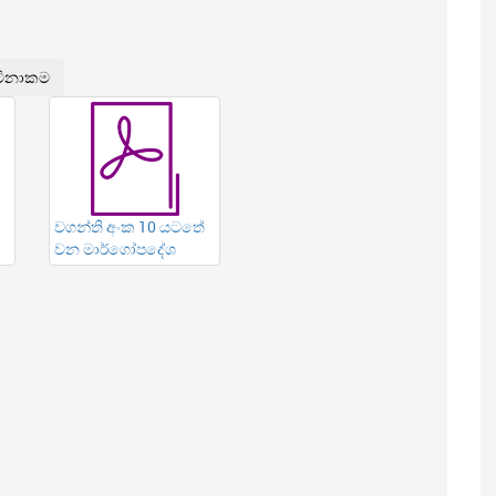
වගන්ති අංක 10 යටතේ
වන මාර්ගෝපදේශ