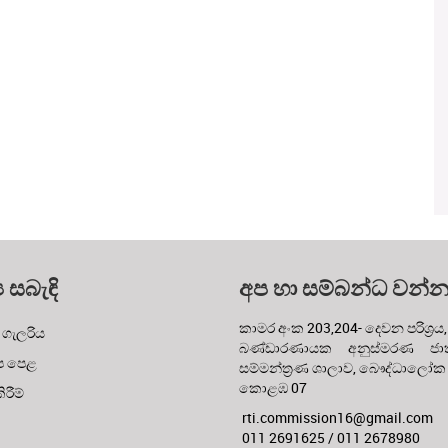
ය සබැඳි
අප හා සම්බන්ධ වන්
කාමර අංක 203,204- දෙවන පරිශ්‍රය,
 ගැලරිය
බණ්ඩාරණායක අනුස්මරණ ජාත්
ප පෙළ
සම්මන්ත්‍රණ ශාලාව, බෞද්ධාලෝක
කොළඹ 07
රීම්
rti.commission16@gmail.com
011 2691625 / 011 2678980