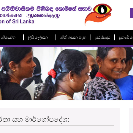
නියෝග
ලිපි ලේඛන
නිති අසන පැන
පුරප්පාඩු
ප්‍රගාම
ඳ වාර්තා සහ මාර්ගෝපදේශ: