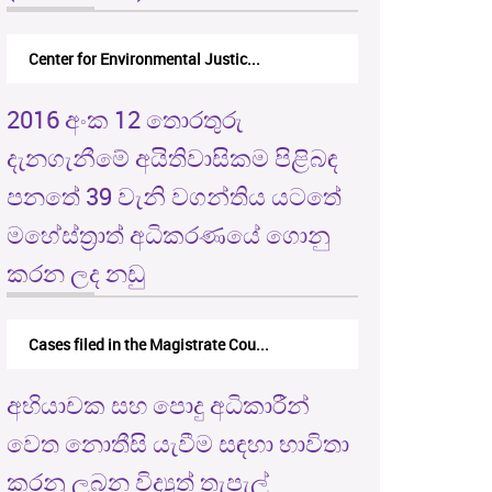
Center for Environmental Justic...
2016 අංක 12 තොරතුරු
දැනගැනීමේ අයිතිවාසිකම පිළිබඳ
පනතේ 39 වැනි වගන්තිය යටතේ
මහේස්ත්‍රාත් අධිකරණයේ ගොනු
කරන ලද නඩු
Cases filed in the Magistrate Cou...
අභියාචක සහ පොදු අධිකාරීන්
වෙත නොතීසි යැවීම සඳහා භාවිතා
කරනු ලබන විද්‍යුත් තැපැල්