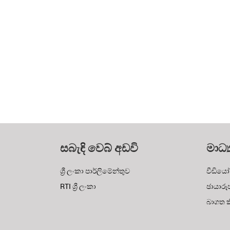
සබැඳි වෙබ් අඩවි
මාධ්‍
ශ්‍රී ලංකා පාර්ලිමේන්තුව
වීඩියෝ
RTI ශ්‍රී ලංකා
ඡායාරූ
බාගත කි