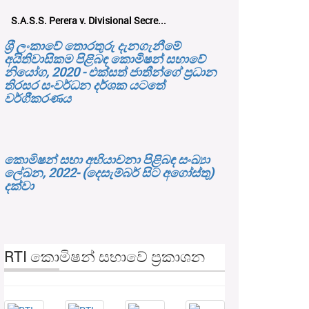
S.A.S.S. Perera v. Divisional Secre...
ශ‍්‍රී ලංකාවේ තොරතුරු දැනගැනීමේ
අයිතිවාසිකම පිළිබඳ කොමිෂන් සභාවේ
නියෝග, 2020 - එක්සත් ජාතීන්ගේ ප්‍රධාන
තිරසර සංවර්ධන දර්ශක යටතේ
වර්ගීකරණය
කොමිෂන් සභා අභියාචනා පිළිබඳ සංඛ්‍යා
ලේඛන, 2022- (දෙසැම්බර් සිට අගෝස්තු)
දක්වා
RTI කොමිෂන් සභාවේ ප්‍රකාශන