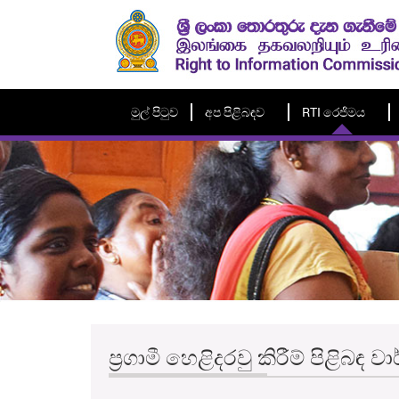
මුල් පිටුව
අප පිළිබඳව
RTI රෙජිමය
ප‍්‍රගාමී හෙළිදරවු කිරීම් පිළිබ