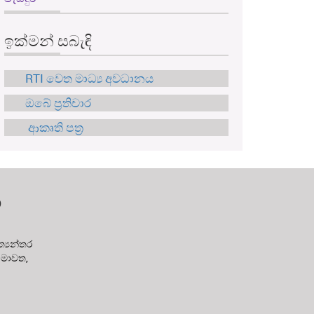
ඉක්මන් සබැඳි
RTI වෙත මාධ්‍ය අවධානය
ඔබේ ප්‍රතිචාර
ආකෘති පත්‍ර
න
‍යන්තර
 මාවත,