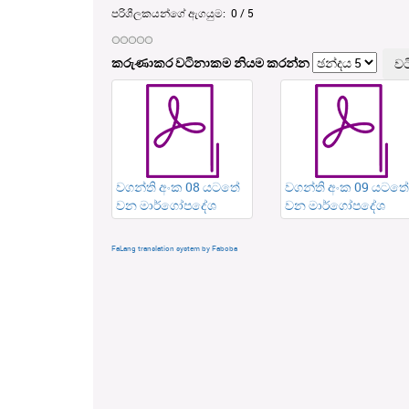
පරිශීලකයන්ගේ ඇගයුම:
0
/
5
කරුණාකර වටිනාකම නියම කරන්න
වගන්ති අංක 08 යටතේ
වගන්ති අංක 09 යටතේ
වන මාර්ගෝපදේශ
වන මාර්ගෝපදේශ
FaLang translation system by Faboba