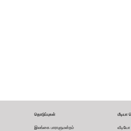
தொடுப்புகள்
மீடியா 
இலங்கை பாராளுமன்றம்
வீடியோ