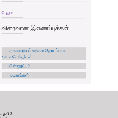
மேலும்
விரைவான இணைப்புக்கள்
தகவலறியும் உரிமை தொடர்பான
ஊடகசெய்திகள்
பின்னூட்டம்
படிவங்கள்
ுதி-2