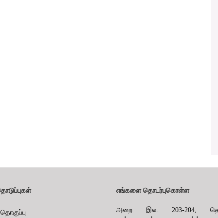
தொடுப்புகள்
எங்களை தொடர்புகொள்ள
அறை இல. 203-204, தொக
 தொகுப்பு