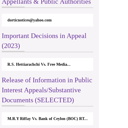
Appellants & Public Authorities
dorticnotices@yahoo.com
Important Decisions in Appeal
(2023)
R.S. Hettiarachchi Vs. Free Media...
Release of Information in Public
Interest Appeals/Substantive
Documents (SELECTED)
M.R.Y Riffay Vs. Bank of Ceylon (BOC) RT...