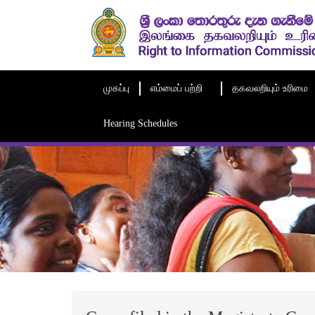
முகப்பு
எம்மைப் பற்றி
தகவலறியும் உரிமை
Hearing Schedules