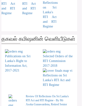
Reflections
RTI Act
RTI Act
on Sri
and RTI
and RTI
Lanka's
Regime
Regime
RTI Act
and RTI
Regime
தகவல் கமிஷனின் வெளியீடுகள்
Publications on Sri
Selected Orders of the
Lanka's Right to
RTI Commission
Information Act,
2017-2018
2017-2021
Reflections on Sri
Lanka's RTI Act and
RTI Regime
Review Of Reflections On Sri Lanka's
RTI Act and RTI Regime - By Mr
Asoka Gunawardena, Retired Senior